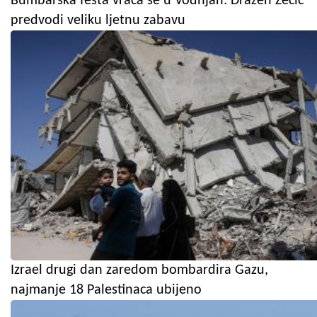
Bumbarska fešta vraća se u Vodnjan: Dražen Zečić
predvodi veliku ljetnu zabavu
Izrael drugi dan zaredom bombardira Gazu,
najmanje 18 Palestinaca ubijeno