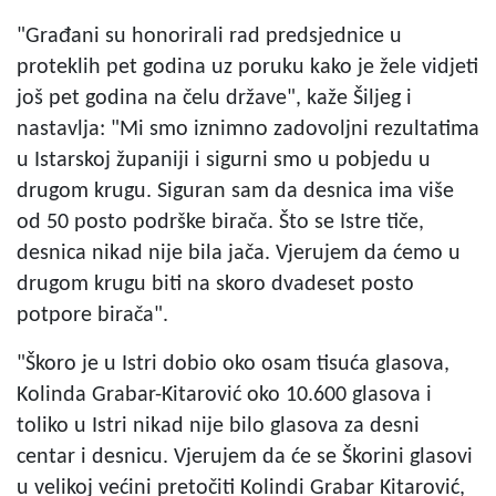
"Građani su honorirali rad predsjednice u
proteklih pet godina uz poruku kako je žele vidjeti
još pet godina na čelu države", kaže Šiljeg i
nastavlja: "Mi smo iznimno zadovoljni rezultatima
u Istarskoj županiji i sigurni smo u pobjedu u
drugom krugu. Siguran sam da desnica ima više
od 50 posto podrške birača. Što se Istre tiče,
desnica nikad nije bila jača. Vjerujem da ćemo u
drugom krugu biti na skoro dvadeset posto
potpore birača".
"Škoro je u Istri dobio oko osam tisuća glasova,
Kolinda Grabar-Kitarović oko 10.600 glasova i
toliko u Istri nikad nije bilo glasova za desni
centar i desnicu. Vjerujem da će se Škorini glasovi
u velikoj većini pretočiti Kolindi Grabar Kitarović,