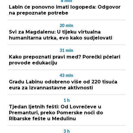
8
min
Labin će ponovno imati logopeda: Odgovor
na prepoznate potrebe
20
min
Svi za Magdalenu: U tijeku virtualna
humanitarna utrka, evo kako sudjelovati
31
min
Kako prepoznati pravi med? Porečki pčelari
provode edukaciju
43
min
Gradu Labinu odobreno više od 220 tisuća
eura za izvannastavne aktivnosti
1
h
Tjedan ljetnih fešti: Od Lovrečeve u
Premanturi, preko Pomerske noći do
Ribarske fešte u Medulinu
3
h