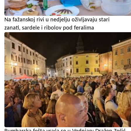
Na fažanskoj rivi u nedjelju oživljavaju stari
zanati, sardele i ribolov pod feralima