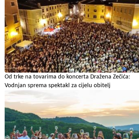
Od trke na tovarima do koncerta Dražena Zečića:
Vodnjan sprema spektakl za cijelu obitelj