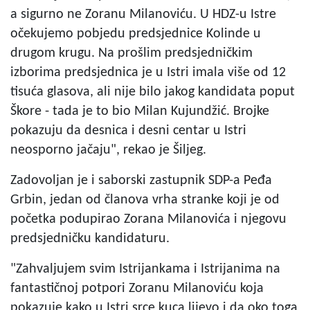
a sigurno ne Zoranu Milanoviću. U HDZ-u Istre
očekujemo pobjedu predsjednice Kolinde u
drugom krugu. Na prošlim predsjedničkim
izborima predsjednica je u Istri imala više od 12
tisuća glasova, ali nije bilo jakog kandidata poput
Škore - tada je to bio Milan Kujundžić. Brojke
pokazuju da desnica i desni centar u Istri
neosporno jačaju", rekao je Šiljeg.
Zadovoljan je i saborski zastupnik SDP-a Peđa
Grbin, jedan od članova vrha stranke koji je od
početka podupirao Zorana Milanovića i njegovu
predsjedničku kandidaturu.
"Zahvaljujem svim Istrijankama i Istrijanima na
fantastičnoj potpori Zoranu Milanoviću koja
pokazuje kako u Istri srce kuca lijevo i da oko toga