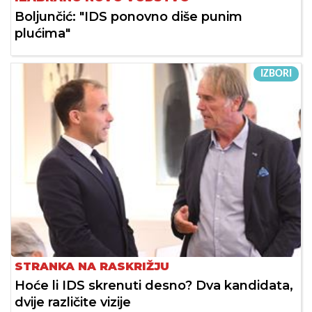
Boljunčić: "IDS ponovno diše punim
plućima"
IZBORI
STRANKA NA RASKRIŽJU
Hoće li IDS skrenuti desno? Dva kandidata,
dvije različite vizije