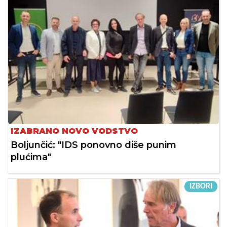
IZABRANO NOVO VODSTVO
Boljunčić: "IDS ponovno diše punim
plućima"
IZBORI