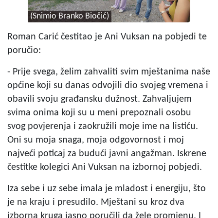
(Snimio Branko Biočić)
Roman Carić čestitao je Ani Vuksan na pobjedi te
poručio:
- Prije svega, želim zahvaliti svim mještanima naše
općine koji su danas odvojili dio svojeg vremena i
obavili svoju građansku dužnost. Zahvaljujem
svima onima koji su u meni prepoznali osobu
svog povjerenja i zaokružili moje ime na listiću.
Oni su moja snaga, moja odgovornost i moj
najveći poticaj za budući javni angažman. Iskrene
čestitke kolegici Ani Vuksan na izbornoj pobjedi.
Iza sebe i uz sebe imala je mladost i energiju, što
je na kraju i presudilo. Mještani su kroz dva
izborna kruga jasno poručili da žele promjenu. I