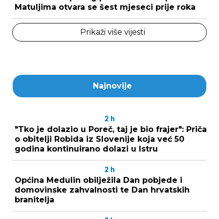
Matuljima otvara se šest mjeseci prije roka
Prikaži više vijesti
Najnovije
2
h
"Tko je dolazio u Poreč, taj je bio frajer": Priča
o obitelji Robida iz Slovenije koja već 50
godina kontinuirano dolazi u Istru
2
h
Općina Medulin obilježila Dan pobjede i
domovinske zahvalnosti te Dan hrvatskih
branitelja