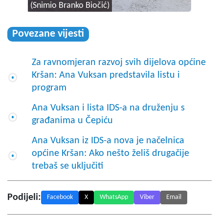
(Snimio Branko Biočić)
Povezane vijesti
Za ravnomjeran razvoj svih dijelova općine
Kršan: Ana Vuksan predstavila listu i
program
Ana Vuksan i lista IDS-a na druženju s
građanima u Čepiću
Ana Vuksan iz IDS-a nova je načelnica
općine Kršan: Ako nešto želiš drugačije
trebaš se uključiti
Podijeli:
Facebook
X
WhatsApp
Viber
Email