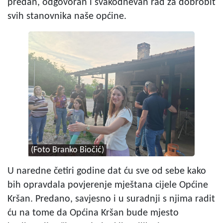
predan, odgovoran i svakodnevan rad za dobrobit
svih stanovnika naše općine.
(Foto Branko Biočić)
U naredne četiri godine dat ću sve od sebe kako
bih opravdala povjerenje mještana cijele Općine
Kršan. Predano, savjesno i u suradnji s njima radit
ću na tome da Općina Kršan bude mjesto