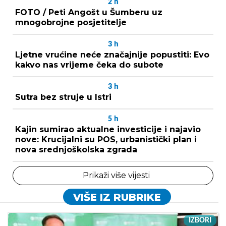
2
h
FOTO / Peti Angošt u Šumberu uz
mnogobrojne posjetitelje
3
h
Ljetne vrućine neće značajnije popustiti: Evo
kakvo nas vrijeme čeka do subote
3
h
Sutra bez struje u Istri
5
h
Kajin sumirao aktualne investicije i najavio
nove: Krucijalni su POS, urbanistički plan i
nova srednjoškolska zgrada
Prikaži više vijesti
VIŠE IZ RUBRIKE
IZBORI