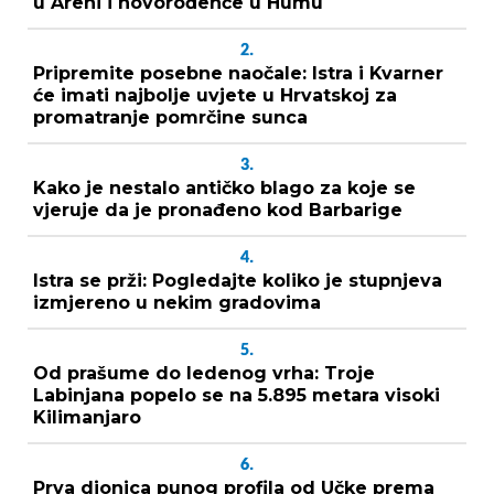
u Areni i novorođenče u Humu
2.
Pripremite posebne naočale: Istra i Kvarner
će imati najbolje uvjete u Hrvatskoj za
promatranje pomrčine sunca
3.
Kako je nestalo antičko blago za koje se
vjeruje da je pronađeno kod Barbarige
4.
Istra se prži: Pogledajte koliko je stupnjeva
izmjereno u nekim gradovima
5.
Od prašume do ledenog vrha: Troje
Labinjana popelo se na 5.895 metara visoki
Kilimanjaro
6.
Prva dionica punog profila od Učke prema