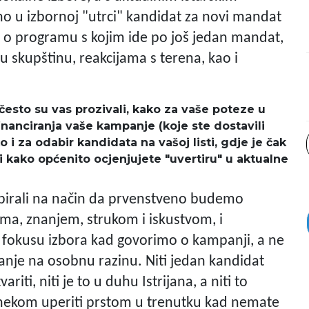
o u izbornoj "utrci" kandidat za novi mandat
o o programu s kojim ide po još jedan mandat,
u skupštinu, reakcijama s terena, kao i
esto su vas prozivali, kako za vaše poteze u
inanciranja vaše kampanje (koje ste dostavili
 i za odabir kandidata na vašoj listi, gdje je čak
i kako općenito ocjenjujete "uvertiru" u aktualne
pirali na način da prvenstveno budemo
a, znanjem, strukom i iskustvom, i
 fokusu izbora kad govorimo o kampanji, a ne
tanje na osobnu razinu. Niti jedan kandidat
iti, niti je to u duhu Istrijana, a niti to
a nekom uperiti prstom u trenutku kad nemate