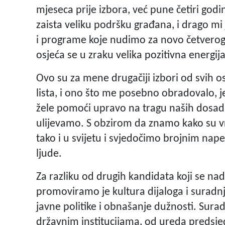
mjeseca prije izbora, već pune četiri godi
zaista veliku podršku građana, i drago mi
i programe koje nudimo za novo četverogo
osjeća se u zraku velika pozitivna energija
Ovo su za mene drugačiji izbori od svih os
lista, i ono što me posebno obradovalo, jes
žele pomoći upravo na tragu naših dosadaš
ulijevamo. S obzirom da znamo kako su v
tako i u svijetu i svjedočimo brojnim nap
ljude.
Za razliku od drugih kandidata koji se n
promoviramo je kultura dijaloga i suradn
javne politike i obnašanje dužnosti. Surad
državnim institucijama, od ureda predsj