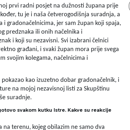
oj prvi radni posjet na dužnosti župana prije
kođer, tu je i naša četverogodišnja suradnja, a
 i gradonačelnicima, jer sam župan koji spaja,
og predznaka ili onih načelnika i
ak i koji su nezavisni. Svi izabrani čelnici
direktno građani, i svaki župan mora prije svega
svim svojim kolegama, načelnicima i
e pokazao kao izuzetno dobar gradonačelnik, i
ure na mojoj nezavisnoj listi za Skupštinu
aše suradnje.
 gotovo svakom kutku Istre. Kakve su reakcije
da na terenu, kojeg obilazim ne samo dva