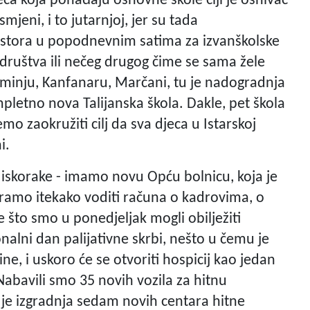
jeca koja pohađaju osnovne škole čiji je osnivač
mjeni, i to jutarnjoj, jer su tada
ostora u popodnevnim satima za izvanškolske
g društva ili nečeg drugog čime se sama žele
u Žminju, Kanfanaru, Marčani, tu je nadogradnja
mpletno nova Talijanska škola. Dakle, pet škola
emo zaokružiti cilj da sva djeca u Istarskoj
i.
e iskorake - imamo novu Opću bolnicu, koja je
amo itekako voditi računa o kadrovima, o
 što smo u ponedjeljak mogli obilježiti
alni dan palijativne skrbi, nešto u čemu je
ine, i uskoro će se otvoriti hospicij kao jedan
Nabavili smo 35 novih vozila za hitnu
je izgradnja sedam novih centara hitne