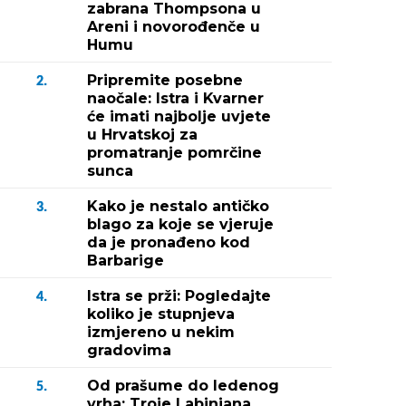
zabrana Thompsona u
Areni i novorođenče u
Humu
Pripremite posebne
2.
naočale: Istra i Kvarner
će imati najbolje uvjete
u Hrvatskoj za
promatranje pomrčine
sunca
Kako je nestalo antičko
3.
blago za koje se vjeruje
da je pronađeno kod
Barbarige
Istra se prži: Pogledajte
4.
koliko je stupnjeva
izmjereno u nekim
gradovima
Od prašume do ledenog
5.
vrha: Troje Labinjana