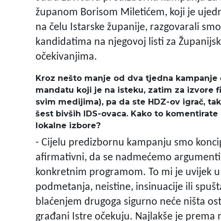
županom Borisom Miletićem, koji je ujedn
na čelu Istarske županije, razgovarali sm
kandidatima na njegovoj listi za Županijsk
očekivanjima.
Kroz nešto manje od dva tjedna kampanje č
mandatu koji je na isteku, zatim za izvore f
svim medijima), pa da ste HDZ-ov igrač, tako
šest bivših IDS-ovaca. Kako to komentirate 
lokalne izbore?
- Cijelu predizbornu kampanju smo konci
afirmativni, da se nadmećemo argumentim
konkretnim programom. To mi je uvijek u
podmetanja, neistine, insinuacije ili spuš
blaćenjem drugoga sigurno neće ništa ostvar
građani Istre očekuju. Najlakše je prem