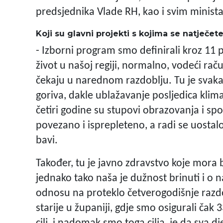
predsjednika Vlade RH, kao i svim minist
Koji su glavni projekti s kojima se natječe
- Izborni program smo definirali kroz 11 p
život u našoj regiji, normalno, vodeći r
čekaju u narednom razdoblju. Tu je svakak
goriva, dakle ublažavanje posljedica klima
četiri godine su stupovi obrazovanja i spor
povezano i isprepleteno, a radi se uost
bavi.
Također, tu je javno zdravstvo koje mora b
jednako tako naša je dužnost brinuti i o 
odnosu na proteklo četverogodišnje razdob
starije u županiji, gdje smo osigurali čak