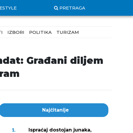
FESTYLE
PRETRAGA
I
IZBORI
POLITIKA
TURIZAM
ndat: Građani diljem
gram
Najčitanije
Ispraćaj dostojan junaka,
1.