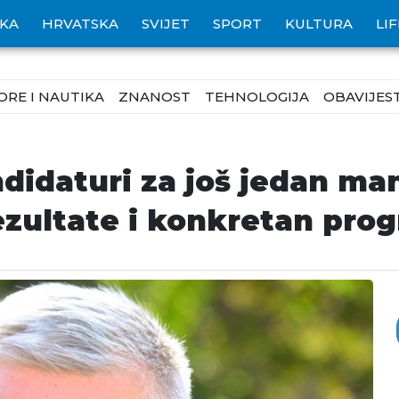
IKA
HRVATSKA
SVIJET
SPORT
KULTURA
LI
ORE I NAUTIKA
ZNANOST
TEHNOLOGIJA
OBAVIJEST
didaturi za još jedan ma
rezultate i konkretan pro