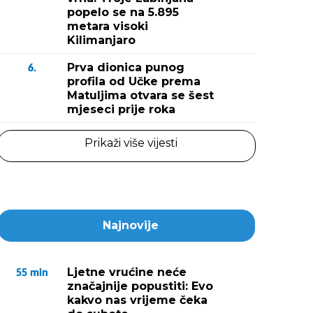
popelo se na 5.895
metara visoki
Kilimanjaro
Prva dionica punog
6.
profila od Učke prema
Matuljima otvara se šest
mjeseci prije roka
Prikaži više vijesti
Najnovije
Ljetne vrućine neće
55
min
značajnije popustiti: Evo
kakvo nas vrijeme čeka