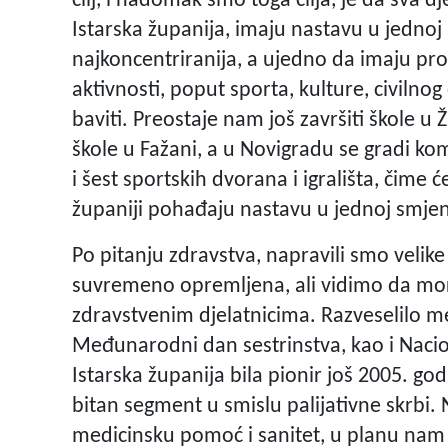
cilj, i nadomak smo toga cilja, je da sva d
Istarska županija, imaju nastavu u jednoj s
najkoncentriranija, a ujedno da imaju pr
aktivnosti, poput sporta, kulture, civilno
baviti. Preostaje nam još završiti škole 
škole u Fažani, a u Novigradu se gradi ko
i šest sportskih dvorana i igrališta, čime ć
županiji pohađaju nastavu u jednoj smjen
Po pitanju zdravstva, napravili smo velik
suvremeno opremljena, ali vidimo da mor
zdravstvenim djelatnicima. Razveselilo me
Međunarodni dan sestrinstva, kao i Nacion
Istarska županija bila pionir još 2005. god
bitan segment u smislu palijativne skrbi. 
medicinsku pomoć i sanitet, u planu nam 