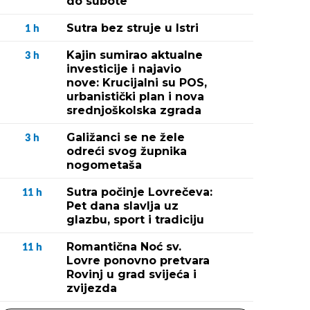
do subote
Sutra bez struje u Istri
1
h
Kajin sumirao aktualne
3
h
investicije i najavio
nove: Krucijalni su POS,
urbanistički plan i nova
srednjoškolska zgrada
Galižanci se ne žele
3
h
odreći svog župnika
nogometaša
Sutra počinje Lovrečeva:
11
h
Pet dana slavlja uz
glazbu, sport i tradiciju
Romantična Noć sv.
11
h
Lovre ponovno pretvara
Rovinj u grad svijeća i
zvijezda