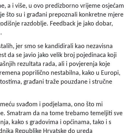
ne, a i više, u ovo predizborno vrijeme osjećam
 je što su i građani prepoznali konkretne mjere
dišnje razdoblje. Feedback je jako dobar,
.
talih, jer smo se kandidirali kao nezavisna
t da se javio jako velik broj pojedinaca koji
njih rezultata rada, ali i povjerenja koje
remena poprilično nestabilna, kako u Europi,
etostima, građani traže pouzdane i stručne
admeću svađom i podjelama, ono što mi
je. Smatram da na tome trebamo temeljiti sve
nja, kako s gradovima i općinama, tako i s
ednika Republike Hrvatske do ureda