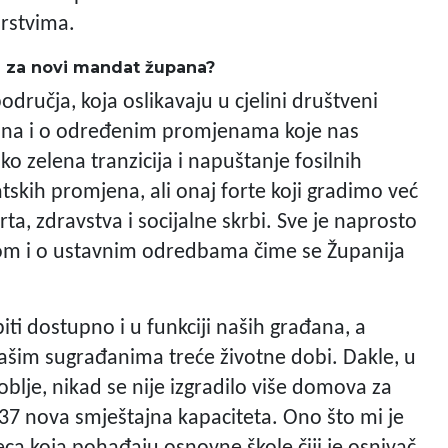
arstvima.
te za novi mandat župana?
odručja, koja oslikavaju u cjelini društveni
ačuna i o određenim promjenama koje nas
o zelena tranzicija i napuštanje fosilnih
tskih promjena, ali onaj forte koji gradimo već
ta, zdravstva i socijalne skrbi. Sve je naprosto
alom i o ustavnim odredbama čime se Županija
iti dostupno i u funkciji naših građana, a
našim sugrađanima treće životne dobi. Dakle, u
lje, nikad se nije izgradilo više domova za
 337 nova smještajna kapaciteta. Ono što mi je