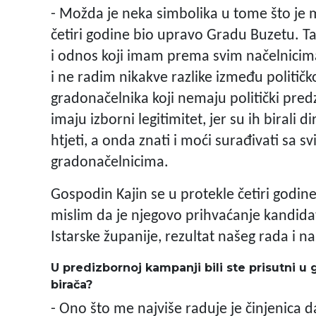
- Možda je neka simbolika u tome što je m
četiri godine bio upravo Gradu Buzetu. Ta
i odnos koji imam prema svim načelnicima
i ne radim nikakve razlike između političk
gradonačelnika koji nemaju politički predzn
imaju izborni legitimitet, jer su ih birali 
htjeti, a onda znati i moći surađivati sa 
gradonačelnicima.
Gospodin Kajin se u protekle četiri godin
mislim da je njegovo prihvaćanje kandidat
Istarske županije, rezultat našeg rada i n
U predizbornoj kampanji bili ste prisutni u
birača?
- Ono što me najviše raduje je činjenica 