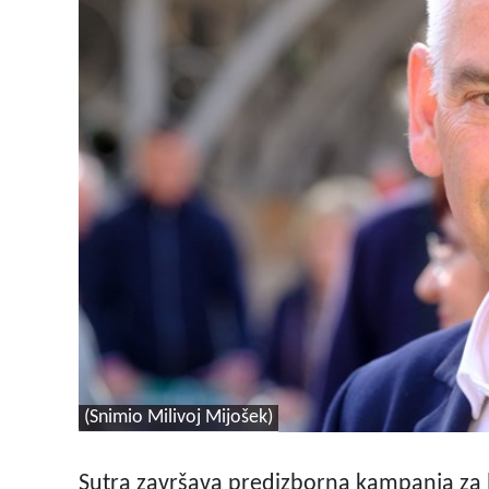
(Snimio Milivoj Mijošek)
Sutra završava predizborna kampanja za l