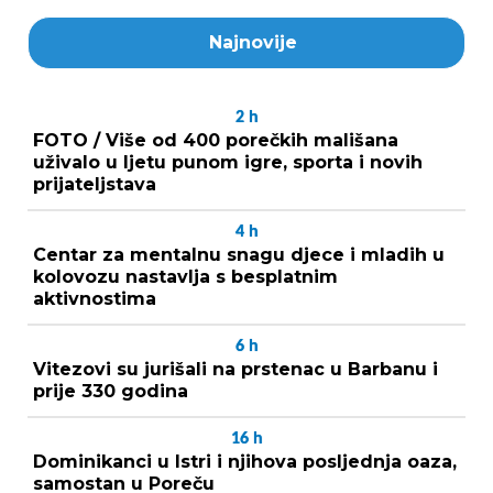
Najnovije
2
h
FOTO / Više od 400 porečkih mališana
uživalo u ljetu punom igre, sporta i novih
prijateljstava
4
h
Centar za mentalnu snagu djece i mladih u
kolovozu nastavlja s besplatnim
aktivnostima
6
h
Vitezovi su jurišali na prstenac u Barbanu i
prije 330 godina
16
h
Dominikanci u Istri i njihova posljednja oaza,
samostan u Poreču