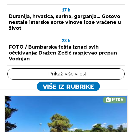
17
h
Duranija, hrvatica, surina, garganja... Gotovo
nestale istarske sorte vinove loze vraćene u
život
23
h
FOTO / Bumbarska fešta iznad svih
očekivanja: Dražen Zečić raspjevao prepun
Vodnjan
Prikaži više vijesti
VIŠE IZ RUBRIKE
ISTRA