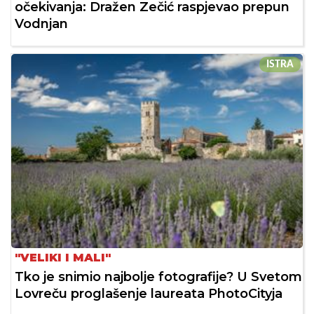
očekivanja: Dražen Zečić raspjevao prepun
Vodnjan
ISTRA
"VELIKI I MALI"
Tko je snimio najbolje fotografije? U Svetom
Lovreču proglašenje laureata PhotoCityja