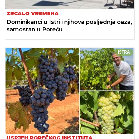
ZRCALO VREMENA
Dominikanci u Istri i njihova posljednja oaza,
samostan u Poreču
ISTRA
USPJEH POREČKOG INSTITUTA