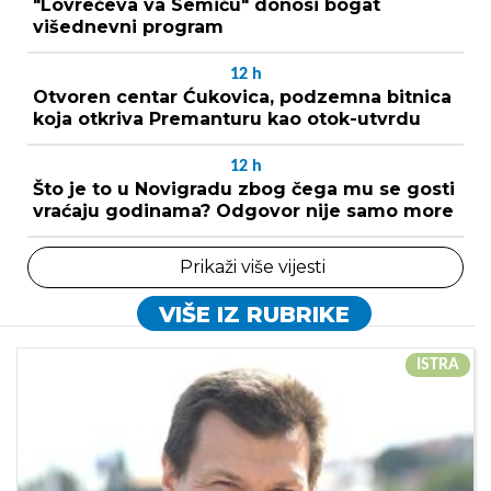
"Lovrečeva va Semiću" donosi bogat
višednevni program
12
h
Otvoren centar Ćukovica, podzemna bitnica
koja otkriva Premanturu kao otok-utvrdu
12
h
Što je to u Novigradu zbog čega mu se gosti
vraćaju godinama? Odgovor nije samo more
Prikaži više vijesti
VIŠE IZ RUBRIKE
ISTRA