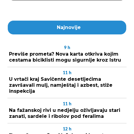
Najnovije
9
h
Previše prometa? Nova karta otkriva kojim
cestama biciklisti mogu sigurnije kroz Istru
11
h
U vrtači kraj Savičente desetljećima
završavali mulj, namještaj i azbest, stiže
inspekcija
11
h
Na fažanskoj rivi u nedjelju oživljavaju stari
zanati, sardele i ribolov pod feralima
12
h