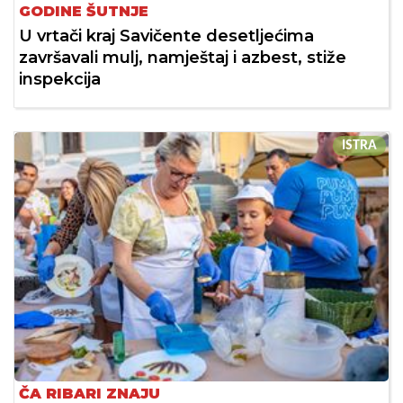
GODINE ŠUTNJE
U vrtači kraj Savičente desetljećima
završavali mulj, namještaj i azbest, stiže
inspekcija
ISTRA
ČA RIBARI ZNAJU