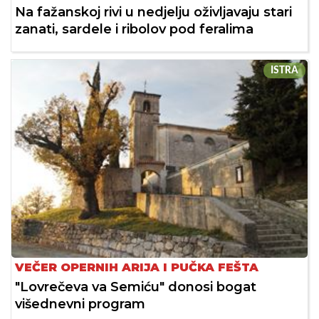
Na fažanskoj rivi u nedjelju oživljavaju stari
zanati, sardele i ribolov pod feralima
ISTRA
VEČER OPERNIH ARIJA I PUČKA FEŠTA
"Lovrečeva va Semiću" donosi bogat
višednevni program