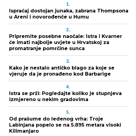
1.
Ispraćaj dostojan junaka, zabrana Thompsona
u Areni i novorođenče u Humu
2.
Pripremite posebne naočale: Istra i Kvarner
će imati najbolje uvjete u Hrvatskoj za
promatranje pomrčine sunca
3.
Kako je nestalo antičko blago za koje se
vjeruje da je pronađeno kod Barbarige
4.
Istra se prži: Pogledajte koliko je stupnjeva
izmjereno u nekim gradovima
5.
Od prašume do ledenog vrha: Troje
Labinjana popelo se na 5.895 metara visoki
Kilimanjaro