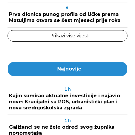
6.
Prva dionica punog profila od Učke prema
Matuljima otvara se šest mjeseci prije roka
Prikaži više vijesti
Najnovije
1
h
Kajin sumirao aktualne investicije i najavio
nove: Krucijalni su POS, urbanistički plan i
nova srednjoškolska zgrada
1
h
Galižanci se ne žele odreći svog župnika
nogometaša