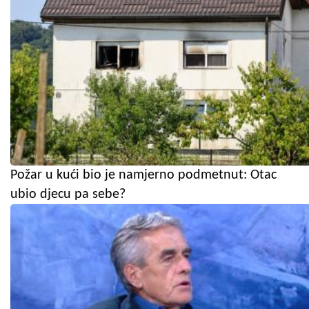
Požar u kući bio je namjerno podmetnut: Otac
ubio djecu pa sebe?