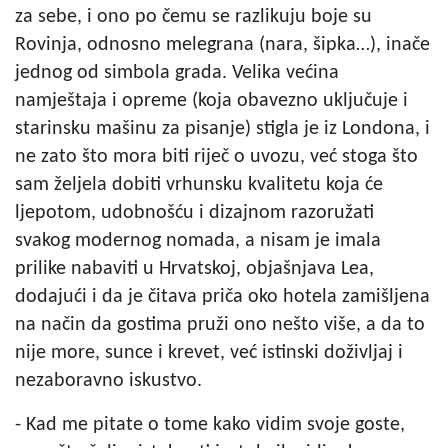
za sebe, i ono po čemu se razlikuju boje su
Rovinja, odnosno melegrana (nara, šipka…), inače
jednog od simbola grada. Velika većina
namještaja i opreme (koja obavezno uključuje i
starinsku mašinu za pisanje) stigla je iz Londona, i
ne zato što mora biti riječ o uvozu, već stoga što
sam željela dobiti vrhunsku kvalitetu koja će
ljepotom, udobnošću i dizajnom razoružati
svakog modernog nomada, a nisam je imala
prilike nabaviti u Hrvatskoj, objašnjava Lea,
dodajući i da je čitava priča oko hotela zamišljena
na način da gostima pruži ono nešto više, a da to
nije more, sunce i krevet, već istinski doživljaj i
nezaboravno iskustvo.
- Kad me pitate o tome kako vidim svoje goste,