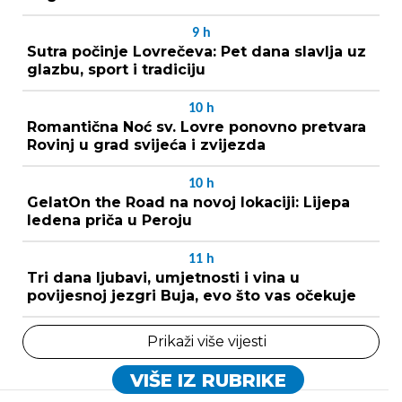
9
h
Sutra počinje Lovrečeva: Pet dana slavlja uz
glazbu, sport i tradiciju
10
h
Romantična Noć sv. Lovre ponovno pretvara
Rovinj u grad svijeća i zvijezda
10
h
GelatOn the Road na novoj lokaciji: Lijepa
ledena priča u Peroju
11
h
Tri dana ljubavi, umjetnosti i vina u
povijesnoj jezgri Buja, evo što vas očekuje
Prikaži više vijesti
VIŠE IZ RUBRIKE