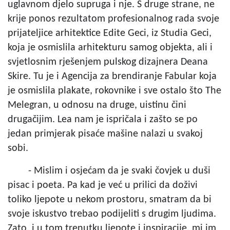
uglavnom djelo supruga i nje. S druge strane, ne
krije ponos rezultatom profesionalnog rada svoje
prijateljice arhitektice Edite Geci, iz Studia Geci,
koja je osmislila arhitekturu samog objekta, ali i
svjetlosnim rješenjem pulskog dizajnera Deana
Skire. Tu je i Agencija za brendiranje Fabular koja
je osmislila plakate, rokovnike i sve ostalo što The
Melegran, u odnosu na druge, uistinu čini
drugačijim. Lea nam je ispričala i zašto se po
jedan primjerak pisaće mašine nalazi u svakoj
sobi.
- Mislim i osjećam da je svaki čovjek u duši
pisac i poeta. Pa kad je već u prilici da doživi
toliko ljepote u nekom prostoru, smatram da bi
svoje iskustvo trebao podijeliti s drugim ljudima.
Zato, i u tom trenutku ljepote i inspiracije, mi im