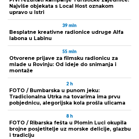
Najviše objekata s Local Host oznakom
upravo u Istri
39
min
Besplatne kreativne radionice udruge Alfa
labona u Labinu
55
min
Otvorene prijave za filmsku radionicu za
mlade u Rovinju: Od ideje do snimanja i
montaže
2
h
FOTO / Bumbarska u punom jeku:
Tradicionalna Utrka na tovarima ima prvu
pobjednicu, alegorijska kola prošla ulicama
8
h
FOTO / Ribarska fešta u Plomin Luci okupila
brojne posjetitelje uz morske delicije, glazbu
i tradiciju