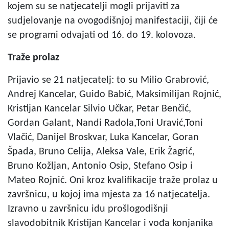
kojem su se natjecatelji mogli prijaviti za
sudjelovanje na ovogodišnjoj manifestaciji, čiji će
se programi odvajati od 16. do 19. kolovoza.
Traže prolaz
Prijavio se 21 natjecatelj: to su Milio Grabrović,
Andrej Kancelar, Guido Babić, Maksimilijan Rojnić,
Kristijan Kancelar Silvio Učkar, Petar Benčić,
Gordan Galant, Nandi Radola,Toni Uravić,Toni
Vlačić, Danijel Broskvar, Luka Kancelar, Goran
Špada, Bruno Celija, Aleksa Vale, Erik Žagrić,
Bruno Kožljan, Antonio Osip, Stefano Osip i
Mateo Rojnić. Oni kroz kvalifikacije traže prolaz u
završnicu, u kojoj ima mjesta za 16 natjecatelja.
Izravno u završnicu idu prošlogodišnji
slavodobitnik Kristijan Kancelar i vođa konjanika