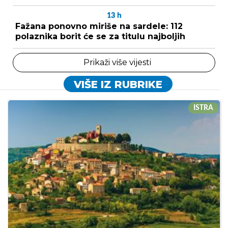
13
h
Fažana ponovno miriše na sardele: 112
polaznika borit će se za titulu najboljih
Prikaži više vijesti
VIŠE IZ RUBRIKE
ISTRA