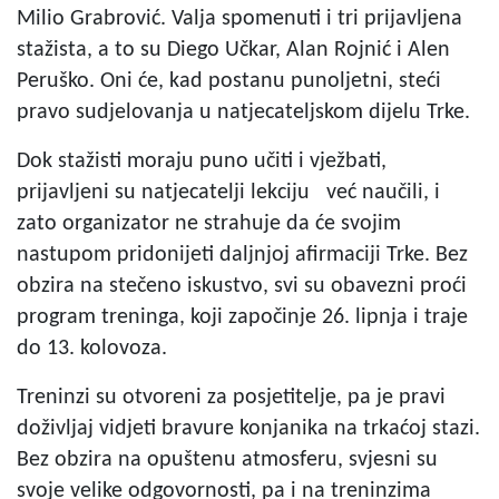
Milio Grabrović. Valja spomenuti i tri prijavljena
stažista, a to su Diego Učkar, Alan Rojnić i Alen
Peruško. Oni će, kad postanu punoljetni, steći
pravo sudjelovanja u natjecateljskom dijelu Trke.
Dok stažisti moraju puno učiti i vježbati,
prijavljeni su natjecatelji lekciju već naučili, i
zato organizator ne strahuje da će svojim
nastupom pridonijeti daljnjoj afirmaciji Trke. Bez
obzira na stečeno iskustvo, svi su obavezni proći
program treninga, koji započinje 26. lipnja i traje
do 13. kolovoza.
Treninzi su otvoreni za posjetitelje, pa je pravi
doživljaj vidjeti bravure konjanika na trkaćoj stazi.
Bez obzira na opuštenu atmosferu, svjesni su
svoje velike odgovornosti, pa i na treninzima