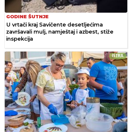
GODINE ŠUTNJE
U vrtači kraj Savičente desetljećima
završavali mulj, namještaj i azbest, stiže
inspekcija
ISTRA