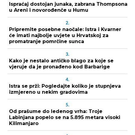
Ispraćaj dostojan junaka, zabrana Thompsona
u Areni i novorođenče u Humu
2.
Pripremite posebne naočale: Istra i Kvarner
će imati najbolje uvjete u Hrvatskoj za
promatranje pomrčine sunca
3.
Kako je nestalo antičko blago za koje se
vjeruje da je pronađeno kod Barbarige
4.
Istra se prži: Pogledajte koliko je stupnjeva
izmjereno u nekim gradovima
5.
Od prašume do ledenog vrha: Troje
Labinjana popelo se na 5.895 metara visoki
Kilimanjaro