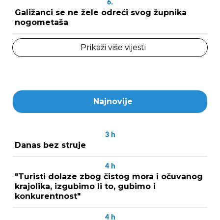
6.
Galižanci se ne žele odreći svog župnika
nogometaša
Prikaži više vijesti
Najnovije
3
h
Danas bez struje
4
h
"Turisti dolaze zbog čistog mora i očuvanog
krajolika, izgubimo li to, gubimo i
konkurentnost"
4
h