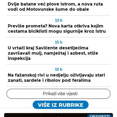
Dvije batane već plove Istrom, a nova ruta
vodi od Motovunske šume do obale
13
h
Previše prometa? Nova karta otkriva kojim
cestama biciklisti mogu sigurnije kroz Istru
15
h
U vrtači kraj Savičente desetljećima
završavali mulj, namještaj i azbest, stiže
inspekcija
15
h
Na fažanskoj rivi u nedjelju oživljavaju stari
zanati, sardele i ribolov pod feralima
Prikaži više vijesti
VIŠE IZ RUBRIKE
OBAVIJESTI