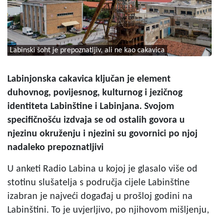
Labinski šoht je prepoznatljiv, ali ne kao cakavica
Labinjonska cakavica ključan je element
duhovnog, povijesnog, kulturnog i jezičnog
identiteta Labinštine i Labinjana. Svojom
specifičnošću izdvaja se od ostalih govora u
njezinu okruženju i njezini su govornici po njoj
nadaleko prepoznatljivi
U anketi Radio Labina u kojoj je glasalo više od
stotinu slušatelja s područja cijele Labinštine
izabran je najveći događaj u prošloj godini na
Labinštini. To je uvjerljivo, po njihovom mišljenju,