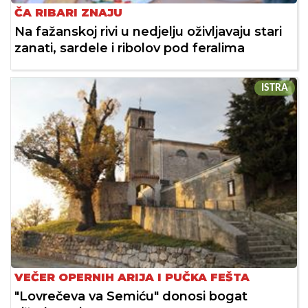
ČA RIBARI ZNAJU
Na fažanskoj rivi u nedjelju oživljavaju stari
zanati, sardele i ribolov pod feralima
ISTRA
VEČER OPERNIH ARIJA I PUČKA FEŠTA
"Lovrečeva va Semiću" donosi bogat