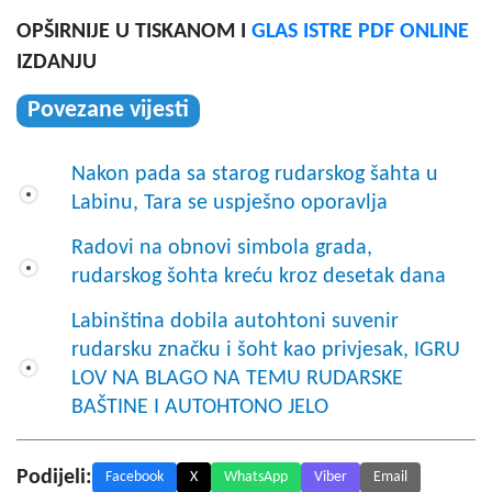
OPŠIRNIJE U TISKANOM I
GLAS ISTRE PDF ONLINE
IZDANJU
Povezane vijesti
Nakon pada sa starog rudarskog šahta u
Labinu, Tara se uspješno oporavlja
Radovi na obnovi simbola grada,
rudarskog šohta kreću kroz desetak dana
Labinština dobila autohtoni suvenir
rudarsku značku i šoht kao privjesak, IGRU
LOV NA BLAGO NA TEMU RUDARSKE
BAŠTINE I AUTOHTONO JELO
Podijeli:
Facebook
X
WhatsApp
Viber
Email