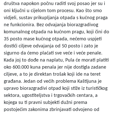
društva napokon počnu raditi svoj posao jer su i
oni ključni u cijelom tom procesu. Kao što smo
vidjeli, sustav prikupljanja otpada s kućnog praga
ne funkcionira. Bez odvajanja biorazgradivog
komunalnog otpada na kućnom pragu, koji čini do
35 posto mase kućnog otpada, nećemo uspjeti
dostići ciljeve odvajanja od 50 posto i zato je
sigurno da ćemo plaćati sve veće i veće penale.
Kada joj to dođe na naplatu, Pula će morati platiti
oko 600.000 kuna penala jer nije dostigla zadane
ciljeve, a to je direktan trošak koji ide na teret
građana. Jedan od većih problema Kaštijuna je
upravo biorazgradivi otpad koji stiže iz turističkog
sektora, ugostiteljstva i trgovačkih centara, a
kojega su ti pravni subjekti dužni prema
postojećim zakonima zbrinjavati odvojeno od