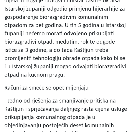
dijela. Iz toga je razloga ministar zaštite okoliša
Istarskoj županiji odgodio primjenu hijerarhije za
gospodarenje biorazgradivim komunalnim
otpadom za pet godina. U tih 5 godina u Istarskoj
županiji nećemo morati odvojeno prikupljati
biorazgradivi otpad, međutim, rok te odgode
ističe za 3 godine, a do tada Kaštijun treba
promijeniti tehnologiju obrade otpada kako bi se
i u Istarskoj županiji mogao odvajati biorazgradivi
otpad na kućnom pragu.
Računi za smeće se opet mijenjaju
- Jedno od rješenja za smanjivanje pritiska na
Kaštijun i sprječavanja daljnjeg rasta cijena usluge
prikupljanja komunalnog otpada je u
objedinjavanju postojećih deset komunalnih