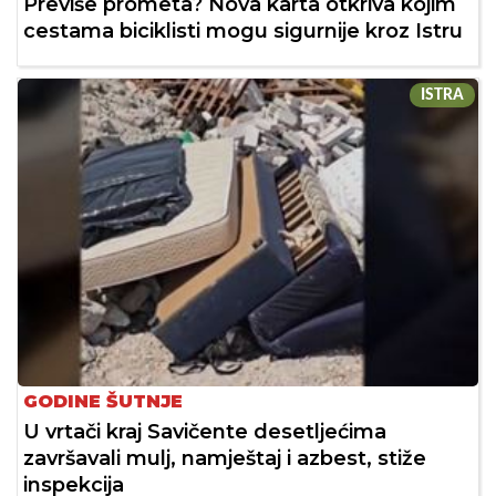
Previše prometa? Nova karta otkriva kojim
cestama biciklisti mogu sigurnije kroz Istru
ISTRA
GODINE ŠUTNJE
U vrtači kraj Savičente desetljećima
završavali mulj, namještaj i azbest, stiže
inspekcija