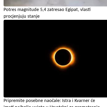
Potres magnitude 5,4 zatresao Egipat, vlasti
procjenjuju stanje
Pripremite posebne naočale: Istra i Kvarner će