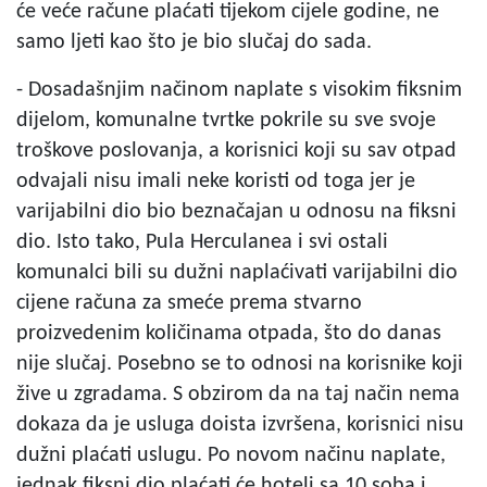
će veće račune plaćati tijekom cijele godine, ne
samo ljeti kao što je bio slučaj do sada.
- Dosadašnjim načinom naplate s visokim fiksnim
dijelom, komunalne tvrtke pokrile su sve svoje
troškove poslovanja, a korisnici koji su sav otpad
odvajali nisu imali neke koristi od toga jer je
varijabilni dio bio beznačajan u odnosu na fiksni
dio. Isto tako, Pula Herculanea i svi ostali
komunalci bili su dužni naplaćivati varijabilni dio
cijene računa za smeće prema stvarno
proizvedenim količinama otpada, što do danas
nije slučaj. Posebno se to odnosi na korisnike koji
žive u zgradama. S obzirom da na taj način nema
dokaza da je usluga doista izvršena, korisnici nisu
dužni plaćati uslugu. Po novom načinu naplate,
jednak fiksni dio plaćati će hoteli sa 10 soba i