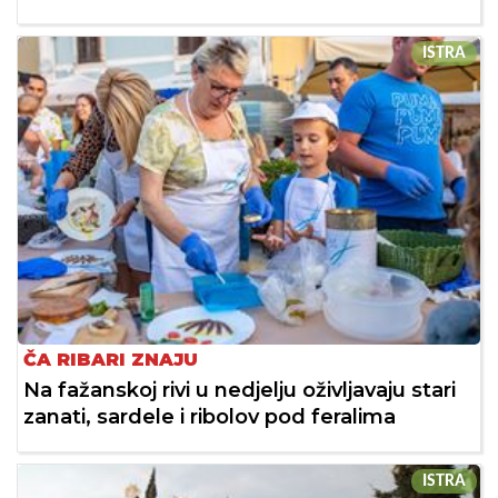
ISTRA
ČA RIBARI ZNAJU
Na fažanskoj rivi u nedjelju oživljavaju stari
zanati, sardele i ribolov pod feralima
ISTRA