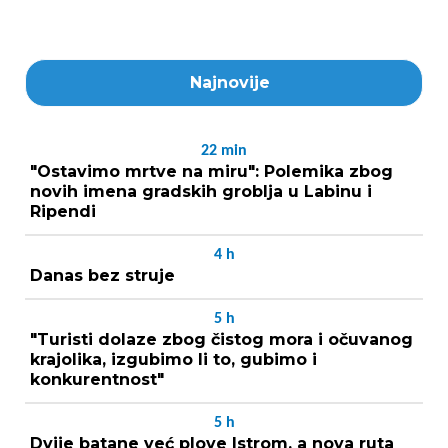
Najnovije
22
min
"Ostavimo mrtve na miru": Polemika zbog
novih imena gradskih groblja u Labinu i
Ripendi
4
h
Danas bez struje
5
h
"Turisti dolaze zbog čistog mora i očuvanog
krajolika, izgubimo li to, gubimo i
konkurentnost"
5
h
Dvije batane već plove Istrom, a nova ruta