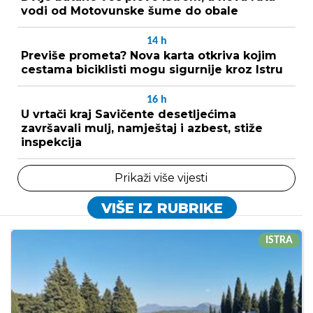
vodi od Motovunske šume do obale
14
h
Previše prometa? Nova karta otkriva kojim
cestama biciklisti mogu sigurnije kroz Istru
16
h
U vrtači kraj Savičente desetljećima
završavali mulj, namještaj i azbest, stiže
inspekcija
Prikaži više vijesti
VIŠE IZ RUBRIKE
ISTRA