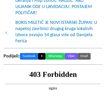
Deranja i Filip Zoričić. HADŽIĆ: AKO
ULJANIK ODE U LIKVIDACIJU, POSTAJEM
POLITIČAR!
BORIS MILETIĆ JE NOVI ISTARSKI ŽUPAN: U
napetoj završnici drugog kruga lokalnih
izbora osvojio 54 glasa više od Danijela
Ferića
Podijeli:
Facebook
X
WhatsApp
Viber
Email