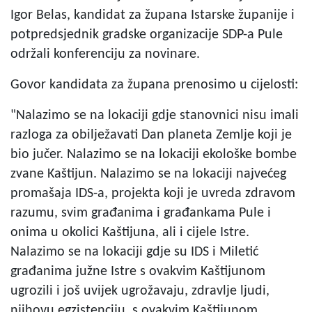
Igor Belas, kandidat za župana Istarske županije i
potpredsjednik gradske organizacije SDP-a Pule
održali konferenciju za novinare.
Govor kandidata za župana prenosimo u cijelosti:
"Nalazimo se na lokaciji gdje stanovnici nisu imali
razloga za obilježavati Dan planeta Zemlje koji je
bio jučer. Nalazimo se na lokaciji ekološke bombe
zvane Kaštijun. Nalazimo se na lokaciji najvećeg
promašaja IDS-a, projekta koji je uvreda zdravom
razumu, svim građanima i građankama Pule i
onima u okolici Kaštijuna, ali i cijele Istre.
Nalazimo se na lokaciji gdje su IDS i Miletić
građanima južne Istre s ovakvim Kaštijunom
ugrozili i još uvijek ugrožavaju, zdravlje ljudi,
njihovu egzistenciju, s ovakvim Kaštijunom