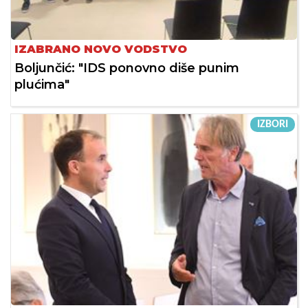
IZABRANO NOVO VODSTVO
Boljunčić: "IDS ponovno diše punim
plućima"
IZBORI