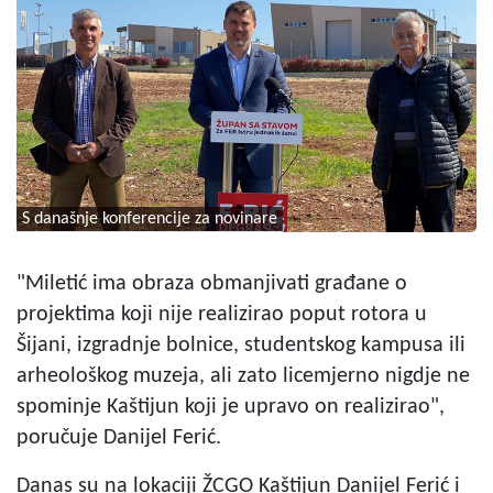
S današnje konferencije za novinare
"Miletić ima obraza obmanjivati građane o
projektima koji nije realizirao poput rotora u
Šijani, izgradnje bolnice, studentskog kampusa ili
arheološkog muzeja, ali zato licemjerno nigdje ne
spominje Kaštijun koji je upravo on realizirao",
poručuje Danijel Ferić.
Danas su na lokaciji ŽCGO Kaštijun Danijel Ferić i