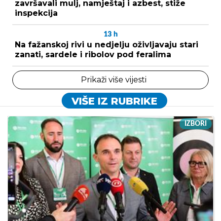
završavali mulj, namještaj i azbest, stiže
inspekcija
13
h
Na fažanskoj rivi u nedjelju oživljavaju stari
zanati, sardele i ribolov pod feralima
Prikaži više vijesti
VIŠE IZ RUBRIKE
IZBORI