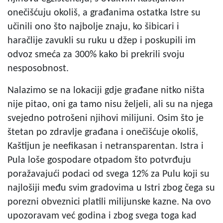
onečišćuju okoliš, a građanima ostatka Istre su
učinili ono što najbolje znaju, ko šibicari i
haračlije zavukli su ruku u džep i poskupili im
odvoz smeća za 300% kako bi prekrili svoju
nesposobnost.
Nalazimo se na lokaciji gdje građane nitko ništa
nije pitao, oni ga tamo nisu željeli, ali su na njega
svejedno potrošeni njihovi milijuni. Osim što je
štetan po zdravlje građana i onečišćuje okoliš,
Kaštijun je neefikasan i netransparentan. Istra i
Pula loše gospodare otpadom što potvrđuju
poražavajući podaci od svega 12% za Pulu koji su
najlošiji među svim gradovima u Istri zbog čega su
porezni obveznici platili milijunske kazne. Na ovo
upozoravam već godina i zbog svega toga kad