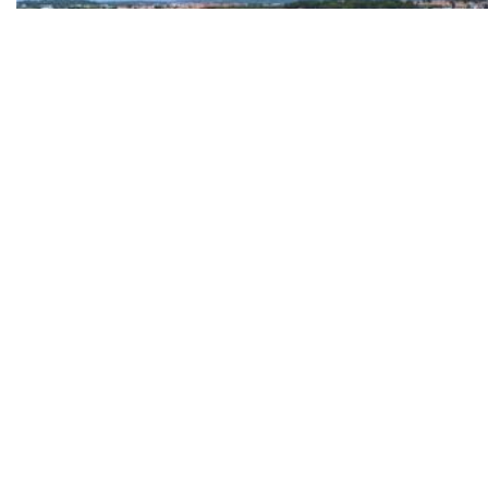
Iz HEP-a objasnili zašto je Veli Vrh dvije večeri
ostao bez struje