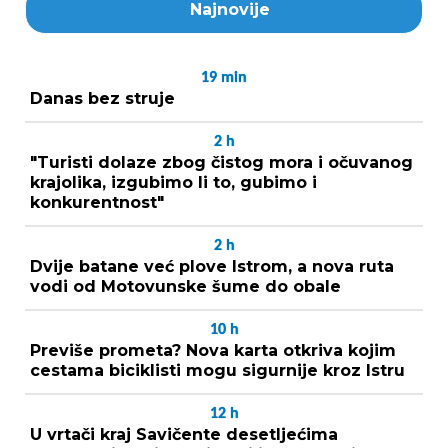
Najnovije
19
min
Danas bez struje
2
h
"Turisti dolaze zbog čistog mora i očuvanog
krajolika, izgubimo li to, gubimo i
konkurentnost"
2
h
Dvije batane već plove Istrom, a nova ruta
vodi od Motovunske šume do obale
10
h
Previše prometa? Nova karta otkriva kojim
cestama biciklisti mogu sigurnije kroz Istru
12
h
U vrtači kraj Savičente desetljećima