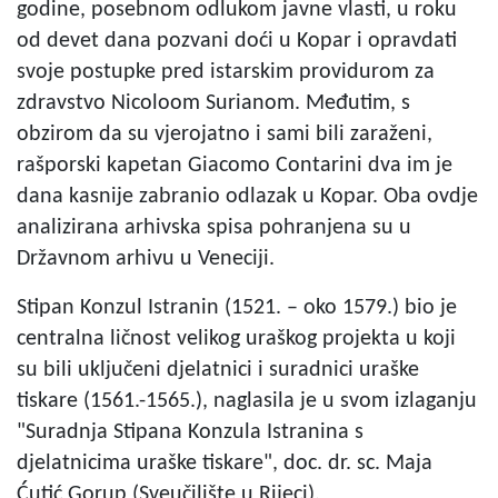
godine, posebnom odlukom javne vlasti, u roku
od devet dana pozvani doći u Kopar i opravdati
svoje postupke pred istarskim providurom za
zdravstvo Nicoloom Surianom. Međutim, s
obzirom da su vjerojatno i sami bili zaraženi,
rašporski kapetan Giacomo Contarini dva im je
dana kasnije zabranio odlazak u Kopar. Oba ovdje
analizirana arhivska spisa pohranjena su u
Državnom arhivu u Veneciji.
Stipan Konzul Istranin (1521. – oko 1579.) bio je
centralna ličnost velikog uraškog projekta u koji
su bili uključeni djelatnici i suradnici uraške
tiskare (1561.-1565.), naglasila je u svom izlaganju
"Suradnja Stipana Konzula Istranina s
djelatnicima uraške tiskare", doc. dr. sc. Maja
Ćutić Gorup (Sveučilište u Rijeci).