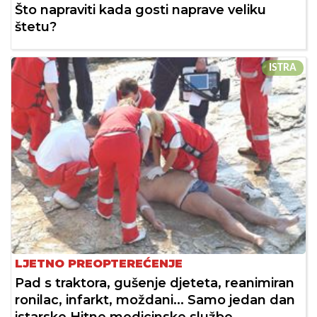
Što napraviti kada gosti naprave veliku
štetu?
ISTRA
LJETNO PREOPTEREĆENJE
Pad s traktora, gušenje djeteta, reanimiran
ronilac, infarkt, moždani... Samo jedan dan
istarske Hitne medicinske službe