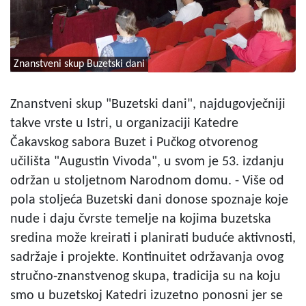
Znanstveni skup Buzetski dani
Znanstveni skup "Buzetski dani", najdugovječniji
takve vrste u Istri, u organizaciji Katedre
Čakavskog sabora Buzet i Pučkog otvorenog
učilišta "Augustin Vivoda", u svom je 53. izdanju
održan u stoljetnom Narodnom domu. - Više od
pola stoljeća Buzetski dani donose spoznaje koje
nude i daju čvrste temelje na kojima buzetska
sredina može kreirati i planirati buduće aktivnosti,
sadržaje i projekte. Kontinuitet održavanja ovog
stručno-znanstvenog skupa, tradicija su na koju
smo u buzetskoj Katedri izuzetno ponosni jer se