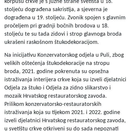
korpusu crkve je s južne strane svetišta u 16.
stoljeću dograđena sakristija, a sjeverna je
dograđena u 19. stoljeću. Zvonik spojen s glavnim
pročeljem pri gradnji bočnih brodova u 18.
stoljeću te su tada zidovi i strop glavnoga broda
ukrašeni raskošnom štukodekoracijom.
Na inicijativu Konzervatorskog odjela u Puli, zbog
velikih oštećenja štukodekoracije na stropu
broda, 2021. godine pokrenuta su opsežna
istraživanja interijera crkve koja su izveli djelatnici
Odjela za štuko i Odjela za zidno slikarstvo i
mozaik Hrvatskog restauratorskog zavoda.
Prilikom konzervatorsko-restauratorskih
istraživanja koja su tijekom 2021. i 2022. godine
izveli djelatnici Hrvatskog restauratorskog zavoda,
u svetištu crkve otkriveni su do sada nepoznati