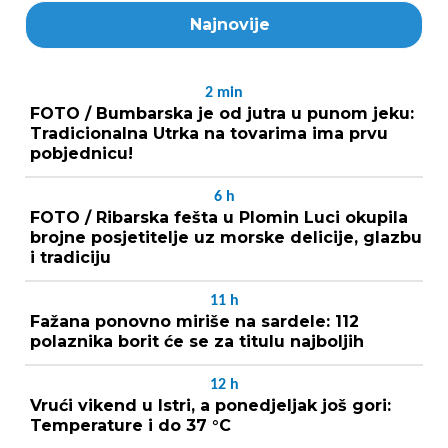
Najnovije
2
min
FOTO / Bumbarska je od jutra u punom jeku:
Tradicionalna Utrka na tovarima ima prvu
pobjednicu!
6
h
FOTO / Ribarska fešta u Plomin Luci okupila
brojne posjetitelje uz morske delicije, glazbu
i tradiciju
11
h
Fažana ponovno miriše na sardele: 112
polaznika borit će se za titulu najboljih
12
h
Vrući vikend u Istri, a ponedjeljak još gori:
Temperature i do 37 °C