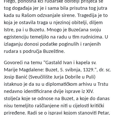
Flego, ponosna kći rudarske obitelji prisjeća se
tog događaja jer je i sama bila prisutna tog jutra
kada su Rašom odzvanjale sirene. Tragedija je to
koja je ostavila traga u njezinoj obitelji, diljem
Istre, pa i u Buzetu. Mnogo je Buzećana svoju
egzistenciju temeljilo na radu u tim rudnicima. U
izlaganju donosi podatke poginulih i ranjenih
rudara s područja Buzeštine.
Govoreći na temu "Gastald Ivan i kapela sv.
Marije Magdalene: Buzet, 5. svibnja, 1329.", dr. sc.
Josip Banić (Sveučilište Jurja Dobrile u Puli)
istaknuo je da su u diplomatičkom arhivu u Trstu
nedavno identificirane dvije isprave iz XIV.
stoljeća koje se odnose na Buzet, a koje do danas
nisu temeljito raščlanjene niti u cijelosti kritički
priređene. Radi se o ispravi kojom stanoviti Petar,