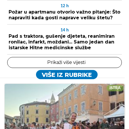
12
h
Požar u apartmanu otvorio važno pitanje: Što
napraviti kada gosti naprave veliku štetu?
14
h
Pad s traktora, gušenje djeteta, reanimiran
ronilac, infarkt, moždani... Samo jedan dan
istarske Hitne medicinske službe
Prikaži više vijesti
VIŠE IZ RUBRIKE
ISTRA