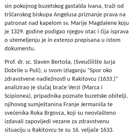
sin pokojnog buzetskog gastalda Ivana, traži od
tršćanskog biskupa Angelusa priznanje prava na
patronat nad kapelom sv. Marije Magdalene koju
je 1329. godine podigao njegov otac i čija isprava
o utemeljenju je
in extenso
prepisana u istom
dokumentu.
Prof. dr. sc. Slaven Bertoša, (Sveučilište Jurja
Dobrile u Puli), u svom izlaganju "Spor oko
zdravstvene nadležnosti u Rakitovcu (1633.)"
analizirao je slučaj braće Verzi (Marca i
Scipionea), pripadnika poznate buzetske obitelji,
njihovog sumještanina Franje Jermaniša te
svećenika Roka Brgovca, koji su neovlašteno
izdavali zapovijedi vezane za zdravstvenu
situaciju u Rakitovcu te su 16. veljače 1633.