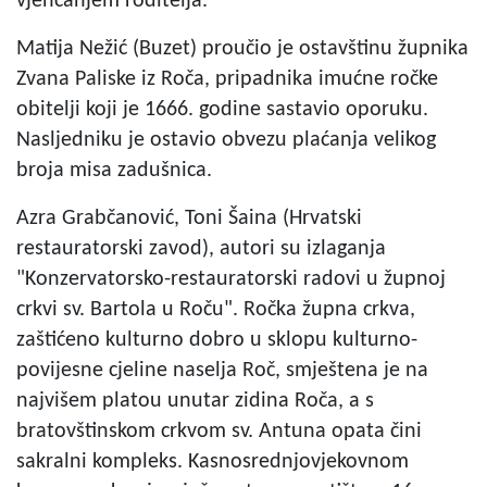
vjenčanjem roditelja.
Matija Nežić (Buzet) proučio je ostavštinu župnika
Zvana Paliske iz Roča, pripadnika imućne ročke
obitelji koji je 1666. godine sastavio oporuku.
Nasljedniku je ostavio obvezu plaćanja velikog
broja misa zadušnica.
Azra Grabčanović, Toni Šaina (Hrvatski
restauratorski zavod), autori su izlaganja
"Konzervatorsko-restauratorski radovi u župnoj
crkvi sv. Bartola u Roču". Ročka župna crkva,
zaštićeno kulturno dobro u sklopu kulturno-
povijesne cjeline naselja Roč, smještena je na
najvišem platou unutar zidina Roča, a s
bratovštinskom crkvom sv. Antuna opata čini
sakralni kompleks. Kasnosrednjovjekovnom