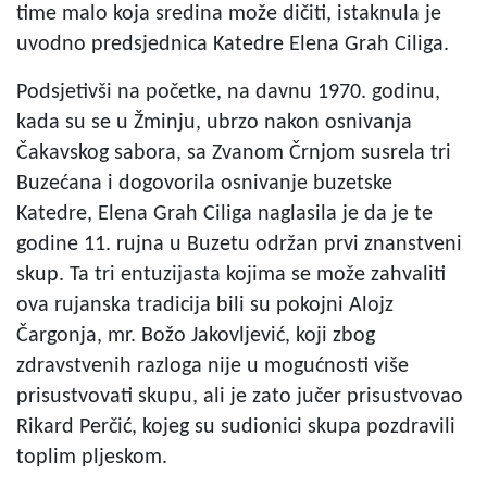
time malo koja sredina može dičiti, istaknula je
uvodno predsjednica Katedre Elena Grah Ciliga.
Podsjetivši na početke, na davnu 1970. godinu,
kada su se u Žminju, ubrzo nakon osnivanja
Čakavskog sabora, sa Zvanom Črnjom susrela tri
Buzećana i dogovorila osnivanje buzetske
Katedre, Elena Grah Ciliga naglasila je da je te
godine 11. rujna u Buzetu održan prvi znanstveni
skup. Ta tri entuzijasta kojima se može zahvaliti
ova rujanska tradicija bili su pokojni Alojz
Čargonja, mr. Božo Jakovljević, koji zbog
zdravstvenih razloga nije u mogućnosti više
prisustvovati skupu, ali je zato jučer prisustvovao
Rikard Perčić, kojeg su sudionici skupa pozdravili
toplim pljeskom.