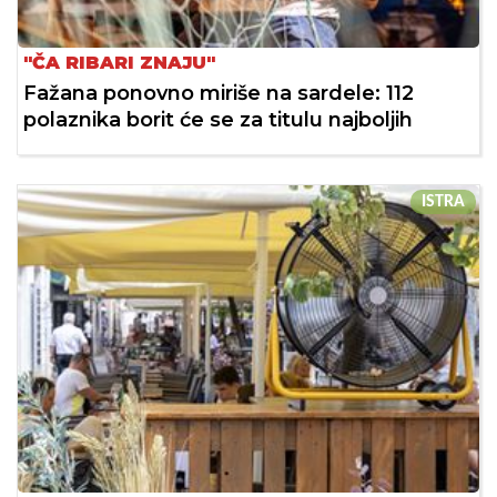
"ČA RIBARI ZNAJU"
Fažana ponovno miriše na sardele: 112
polaznika borit će se za titulu najboljih
ISTRA