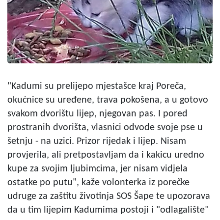
"Kadumi su prelijepo mjestašce kraj Poreča,
okućnice su uređene, trava pokošena, a u gotovo
svakom dvorištu lijep, njegovan pas. I pored
prostranih dvorišta, vlasnici odvode svoje pse u
šetnju - na uzici. Prizor rijedak i lijep. Nisam
provjerila, ali pretpostavljam da i kakicu uredno
kupe za svojim ljubimcima, jer nisam vidjela
ostatke po putu", kaže volonterka iz porečke
udruge za zaštitu životinja SOS Šape te upozorava
da u tim lijepim Kadumima postoji i "odlagalište"