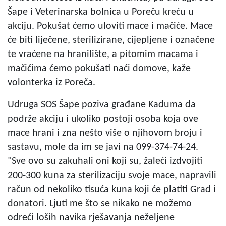
Šape i Veterinarska bolnica u Poreču kreću u
akciju. Pokušat ćemo uloviti mace i mačiće. Mace
će biti liječene, sterilizirane, cijepljene i označene
te vraćene na hranilište, a pitomim macama i
mačićima ćemo pokušati naći domove, kaže
volonterka iz Poreča.
Udruga SOS Šape poziva građane Kaduma da
podrže akciju i ukoliko postoji osoba koja ove
mace hrani i zna nešto više o njihovom broju i
sastavu, mole da im se javi na 099-374-74-24.
"Sve ovo su zakuhali oni koji su, žaleći izdvojiti
200-300 kuna za sterilizaciju svoje mace, napravili
račun od nekoliko tisuća kuna koji će platiti Grad i
donatori. Ljuti me što se nikako ne možemo
odreći loših navika rješavanja neželjene