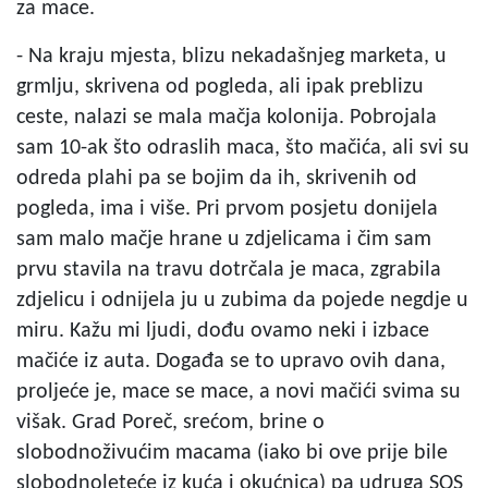
za mace.
- Na kraju mjesta, blizu nekadašnjeg marketa, u
grmlju, skrivena od pogleda, ali ipak preblizu
ceste, nalazi se mala mačja kolonija. Pobrojala
sam 10-ak što odraslih maca, što mačića, ali svi su
odreda plahi pa se bojim da ih, skrivenih od
pogleda, ima i više. Pri prvom posjetu donijela
sam malo mačje hrane u zdjelicama i čim sam
prvu stavila na travu dotrčala je maca, zgrabila
zdjelicu i odnijela ju u zubima da pojede negdje u
miru. Kažu mi ljudi, dođu ovamo neki i izbace
mačiće iz auta. Događa se to upravo ovih dana,
proljeće je, mace se mace, a novi mačići svima su
višak. Grad Poreč, srećom, brine o
slobodnoživućim macama (iako bi ove prije bile
slobodnoleteće iz kuća i okućnica) pa udruga SOS