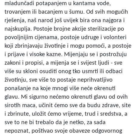
mladunčadi potapanjem u kantama vode,
trovanjem ili bacanjem u šumu. Od svih mogućih
rješenja, naš narod još uvijek bira ona najgora i
najskuplja. Postoje brojne akcije sterilizacije po
povoljnijim cijenama, postoje udruge i volonteri
koji zbrinjavaju životinje i mogu pomoći, a postoje
i prijave i visoke kazne. Mijenjaju se i postrožuju
zakoni i propisi, a mijenja se i svijest ljudi - sve
više su skloni osuditi onog tko usmrti ili odbaci
životinju, sve više to postaje neprihvatljivo
ponašanje na koje mnogi više neće okrenuti
glavu. Mi sigurno nećemo okrenuti glavu od ovih
sirotih maca, učinit ćemo sve da budu zdrave, site
i zbrinute, uložit ćemo vrijeme, trud i sredstva, a
sve to ne bi trebalo da je netko, za sada
nepoznat, poštivao svoje obaveze odgovornog