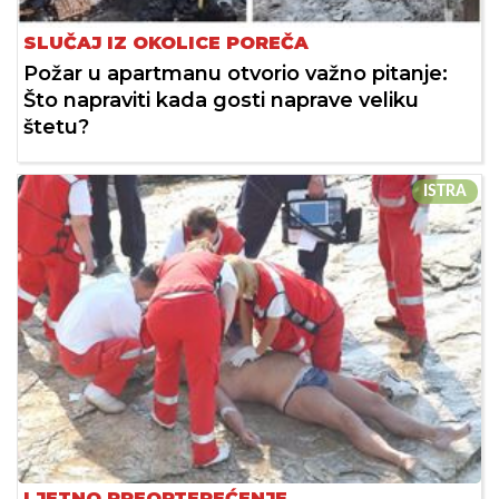
SLUČAJ IZ OKOLICE POREČA
Požar u apartmanu otvorio važno pitanje:
Što napraviti kada gosti naprave veliku
štetu?
ISTRA
LJETNO PREOPTEREĆENJE