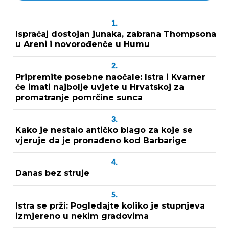
1.
Ispraćaj dostojan junaka, zabrana Thompsona
u Areni i novorođenče u Humu
2.
Pripremite posebne naočale: Istra i Kvarner
će imati najbolje uvjete u Hrvatskoj za
promatranje pomrčine sunca
3.
Kako je nestalo antičko blago za koje se
vjeruje da je pronađeno kod Barbarige
4.
Danas bez struje
5.
Istra se prži: Pogledajte koliko je stupnjeva
izmjereno u nekim gradovima