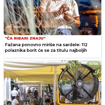
"ČA RIBARI ZNAJU"
Fažana ponovno miriše na sardele: 112
polaznika borit će se za titulu najboljih
ISTRA