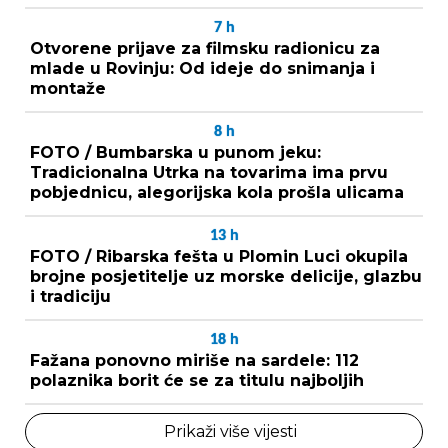
7
h
Otvorene prijave za filmsku radionicu za
mlade u Rovinju: Od ideje do snimanja i
montaže
8
h
FOTO / Bumbarska u punom jeku:
Tradicionalna Utrka na tovarima ima prvu
pobjednicu, alegorijska kola prošla ulicama
13
h
FOTO / Ribarska fešta u Plomin Luci okupila
brojne posjetitelje uz morske delicije, glazbu
i tradiciju
18
h
Fažana ponovno miriše na sardele: 112
polaznika borit će se za titulu najboljih
Prikaži više vijesti