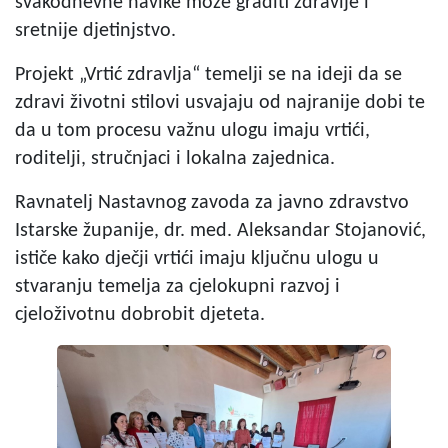
svakodnevne navike može graditi zdravije i
sretnije djetinjstvo.
Projekt „Vrtić zdravlja“ temelji se na ideji da se
zdravi životni stilovi usvajaju od najranije dobi te
da u tom procesu važnu ulogu imaju vrtići,
roditelji, stručnjaci i lokalna zajednica.
Ravnatelj Nastavnog zavoda za javno zdravstvo
Istarske županije, dr. med. Aleksandar Stojanović,
ističe kako dječji vrtići imaju ključnu ulogu u
stvaranju temelja za cjelokupni razvoj i
cjeloživotnu dobrobit djeteta.