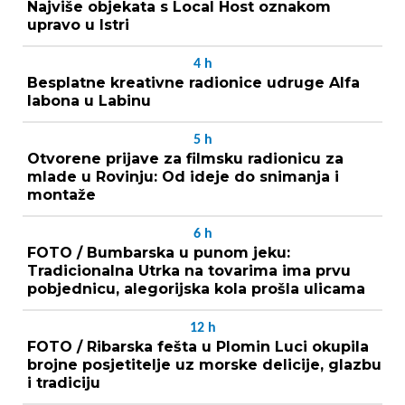
Najviše objekata s Local Host oznakom
upravo u Istri
4
h
Besplatne kreativne radionice udruge Alfa
labona u Labinu
5
h
Otvorene prijave za filmsku radionicu za
mlade u Rovinju: Od ideje do snimanja i
montaže
6
h
FOTO / Bumbarska u punom jeku:
Tradicionalna Utrka na tovarima ima prvu
pobjednicu, alegorijska kola prošla ulicama
12
h
FOTO / Ribarska fešta u Plomin Luci okupila
brojne posjetitelje uz morske delicije, glazbu
i tradiciju