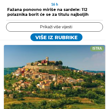
16
h
Fažana ponovno miriše na sardele: 112
polaznika borit će se za titulu najboljih
Prikaži više vijesti
VIŠE IZ RUBRIKE
ISTRA