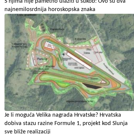
S njima nije pametno ulaziti u sukob: Ovo su dva
najnemilosrdnija horoskopska znaka
Je li moguća Velika nagrada Hrvatske? Hrvatska
dobiva stazu razine Formule 1, projekt kod Slunja
sve bliže realizaciji