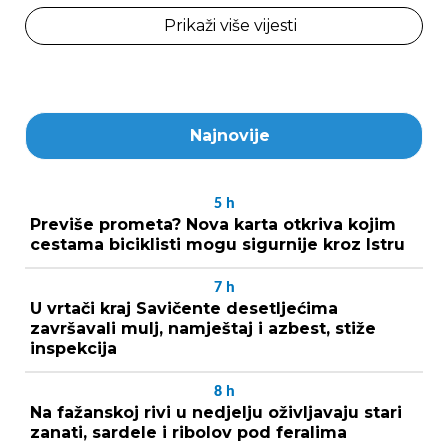
Prikaži više vijesti
Najnovije
5
h
Previše prometa? Nova karta otkriva kojim
cestama biciklisti mogu sigurnije kroz Istru
7
h
U vrtači kraj Savičente desetljećima
završavali mulj, namještaj i azbest, stiže
inspekcija
8
h
Na fažanskoj rivi u nedjelju oživljavaju stari
zanati, sardele i ribolov pod feralima