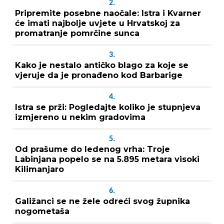
2.
Pripremite posebne naočale: Istra i Kvarner
će imati najbolje uvjete u Hrvatskoj za
promatranje pomrčine sunca
3.
Kako je nestalo antičko blago za koje se
vjeruje da je pronađeno kod Barbarige
4.
Istra se prži: Pogledajte koliko je stupnjeva
izmjereno u nekim gradovima
5.
Od prašume do ledenog vrha: Troje
Labinjana popelo se na 5.895 metara visoki
Kilimanjaro
6.
Galižanci se ne žele odreći svog župnika
nogometaša