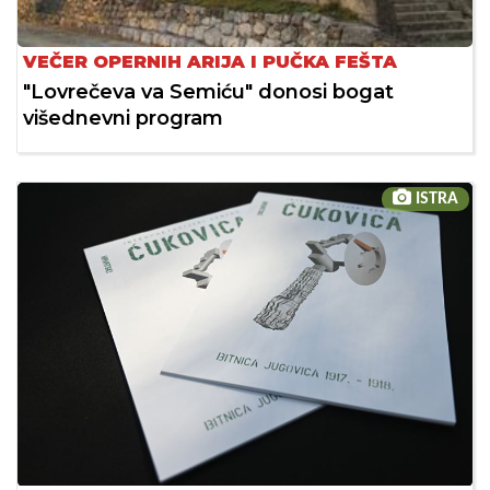
VEČER OPERNIH ARIJA I PUČKA FEŠTA
"Lovrečeva va Semiću" donosi bogat
višednevni program
ISTRA