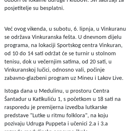
odbori te lokalne udruge i klubovi. Svi sadržaji za
posjetitelje su besplatni.
Već ovog vikenda, u subotu, 6. lipnja, u Vinkuranu
se održava Vinkuranska fešta. U dnevnom dijelu
programa, na lokaciji Sportskog centra Vinkuran,
od 10 do 14 sati održat će se turnir u stolnom
tenisu, dok u večernjim satima, od 20 sati, u
Vinkuranskoj lučici, odnosno vali, počinje
zabavno-glazbeni program uz Mineu i Lakov Live.
Istoga dana u Medulinu, u prostoru Centra
Šantadur u Katikuliću 1, s početkom u 18 sati na
rasporedu je premijerna izvedba lutkarske
predstave "Lutke u ritmu folklora", na koju
pozivaju Udruga Puppeta i učenici 2.a i 3.a