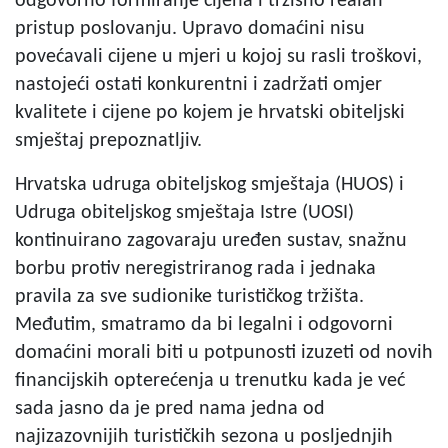
odgovorno formiranje cijena i tržišno realan
pristup poslovanju. Upravo domaćini nisu
povećavali cijene u mjeri u kojoj su rasli troškovi,
nastojeći ostati konkurentni i zadržati omjer
kvalitete i cijene po kojem je hrvatski obiteljski
smještaj prepoznatljiv.
Hrvatska udruga obiteljskog smještaja (HUOS) i
Udruga obiteljskog smještaja Istre (UOSI)
kontinuirano zagovaraju uređen sustav, snažnu
borbu protiv neregistriranog rada i jednaka
pravila za sve sudionike turističkog tržišta.
Međutim, smatramo da bi legalni i odgovorni
domaćini morali biti u potpunosti izuzeti od novih
financijskih opterećenja u trenutku kada je već
sada jasno da je pred nama jedna od
najizazovnijih turističkih sezona u posljednjih