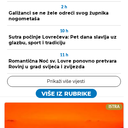
2
h
Galižanci se ne žele odreći svog župnika
nogometaša
10
h
Sutra počinje Lovrečeva: Pet dana slavlja uz
glazbu, sport i tradiciju
11
h
Romantična Noć sv. Lovre ponovno pretvara
Rovinj u grad svijeća i zvijezda
Prikaži više vijesti
VIŠE IZ RUBRIKE
ISTRA