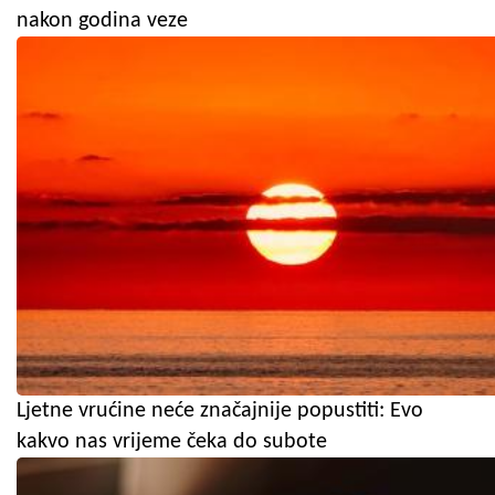
nakon godina veze
Ljetne vrućine neće značajnije popustiti: Evo
kakvo nas vrijeme čeka do subote