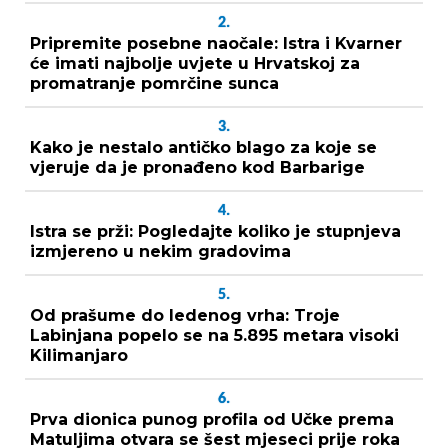
2.
Pripremite posebne naočale: Istra i Kvarner
će imati najbolje uvjete u Hrvatskoj za
promatranje pomrčine sunca
3.
Kako je nestalo antičko blago za koje se
vjeruje da je pronađeno kod Barbarige
4.
Istra se prži: Pogledajte koliko je stupnjeva
izmjereno u nekim gradovima
5.
Od prašume do ledenog vrha: Troje
Labinjana popelo se na 5.895 metara visoki
Kilimanjaro
6.
Prva dionica punog profila od Učke prema
Matuljima otvara se šest mjeseci prije roka