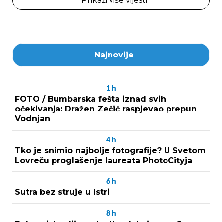
Prikaži više vijesti
Najnovije
1
h
FOTO / Bumbarska fešta iznad svih
očekivanja: Dražen Zečić raspjevao prepun
Vodnjan
4
h
Tko je snimio najbolje fotografije? U Svetom
Lovreču proglašenje laureata PhotoCityja
6
h
Sutra bez struje u Istri
8
h