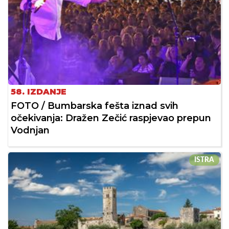
58. IZDANJE
FOTO / Bumbarska fešta iznad svih
očekivanja: Dražen Zečić raspjevao prepun
Vodnjan
ISTRA