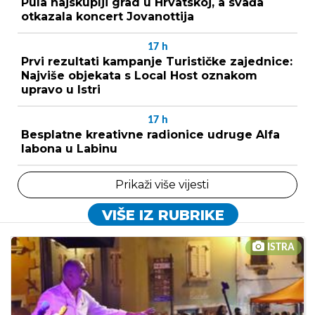
Pula najskuplji grad u Hrvatskoj, a svađa
otkazala koncert Jovanottija
17
h
Prvi rezultati kampanje Turističke zajednice:
Najviše objekata s Local Host oznakom
upravo u Istri
17
h
Besplatne kreativne radionice udruge Alfa
labona u Labinu
Prikaži više vijesti
VIŠE IZ RUBRIKE
ISTRA