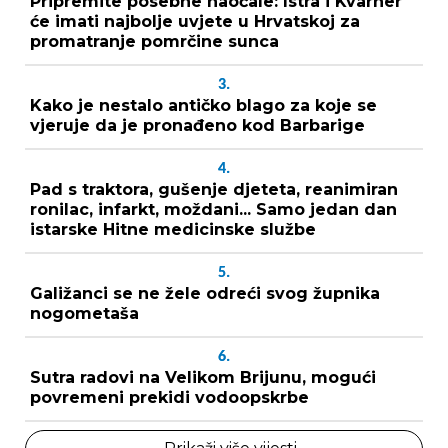
Pripremite posebne naočale: Istra i Kvarner
će imati najbolje uvjete u Hrvatskoj za
promatranje pomrčine sunca
3.
Kako je nestalo antičko blago za koje se
vjeruje da je pronađeno kod Barbarige
4.
Pad s traktora, gušenje djeteta, reanimiran
ronilac, infarkt, moždani... Samo jedan dan
istarske Hitne medicinske službe
5.
Galižanci se ne žele odreći svog župnika
nogometaša
6.
Sutra radovi na Velikom Brijunu, mogući
povremeni prekidi vodoopskrbe