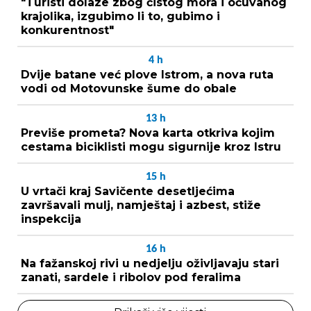
"Turisti dolaze zbog čistog mora i očuvanog
krajolika, izgubimo li to, gubimo i
konkurentnost"
4
h
Dvije batane već plove Istrom, a nova ruta
vodi od Motovunske šume do obale
13
h
Previše prometa? Nova karta otkriva kojim
cestama biciklisti mogu sigurnije kroz Istru
15
h
U vrtači kraj Savičente desetljećima
završavali mulj, namještaj i azbest, stiže
inspekcija
16
h
Na fažanskoj rivi u nedjelju oživljavaju stari
zanati, sardele i ribolov pod feralima