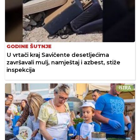
GODINE ŠUTNJE
U vrtači kraj Savičente desetljećima
završavali mulj, namještaj i azbest, stiže
inspekcija
ISTRA