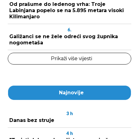
Od prašume do ledenog vrha: Troje
Labinjana popelo se na 5.895 metara visoki
Kilimanjaro
6.
Galižanci se ne žele odreći svog župnika
nogometaša
Prikaži više vijesti
Najnovije
3
h
Danas bez struje
4
h