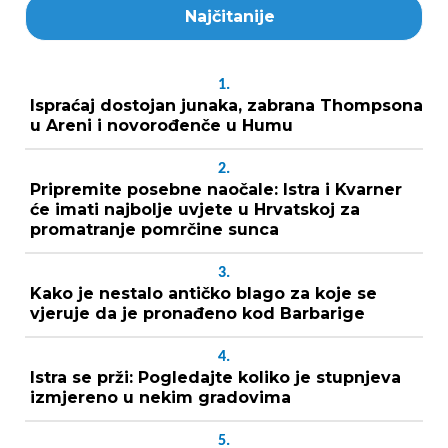
Najčitanije
1.
Ispraćaj dostojan junaka, zabrana Thompsona
u Areni i novorođenče u Humu
2.
Pripremite posebne naočale: Istra i Kvarner
će imati najbolje uvjete u Hrvatskoj za
promatranje pomrčine sunca
3.
Kako je nestalo antičko blago za koje se
vjeruje da je pronađeno kod Barbarige
4.
Istra se prži: Pogledajte koliko je stupnjeva
izmjereno u nekim gradovima
5.