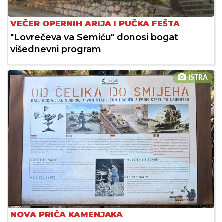
VEČER OPERNIH ARIJA I PUČKA FEŠTA
"Lovrečeva va Semiću" donosi bogat
višednevni program
ISTRA
NOVA PRIČA KAMENJAKA