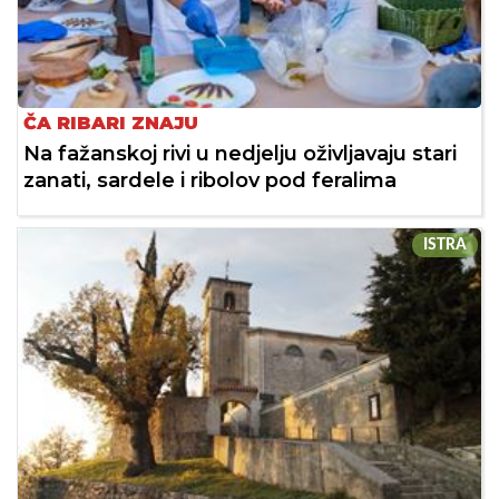
ČA RIBARI ZNAJU
Na fažanskoj rivi u nedjelju oživljavaju stari
zanati, sardele i ribolov pod feralima
ISTRA