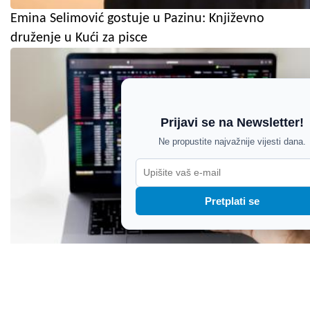
Emina Selimović gostuje u Pazinu: Književno
druženje u Kući za pisce
Prijavi se na Newsletter!
Ne propustite najvažnije vijesti dana.
Pretplati se
MOL Grupa ostvarila dobit od 786 milijuna
dolara: Visoke cijene nafte pogurale rezultate