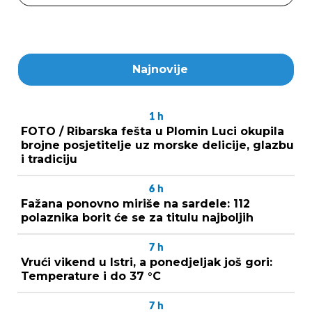
Najnovije
1
h
FOTO / Ribarska fešta u Plomin Luci okupila
brojne posjetitelje uz morske delicije, glazbu
i tradiciju
6
h
Fažana ponovno miriše na sardele: 112
polaznika borit će se za titulu najboljih
7
h
Vrući vikend u Istri, a ponedjeljak još gori:
Temperature i do 37 °C
7
h