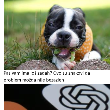
Pas vam ima loš zadah? Ovo su znakovi da
problem možda nije bezazlen