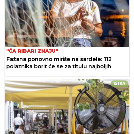
"ČA RIBARI ZNAJU"
Fažana ponovno miriše na sardele: 112
polaznika borit će se za titulu najboljih
ISTRA