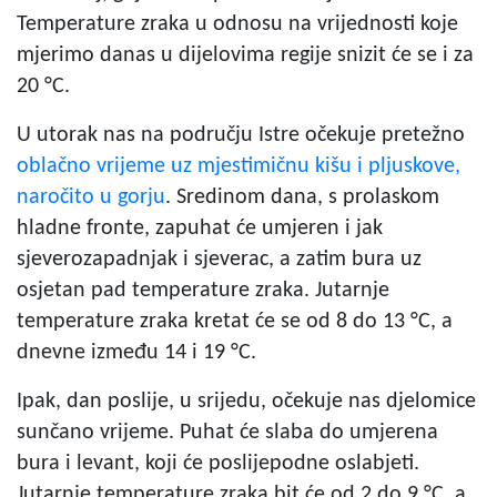
Temperature zraka u odnosu na vrijednosti koje
mjerimo danas u dijelovima regije snizit će se i za
20 °C.
U utorak nas na području Istre očekuje pretežno
oblačno vrijeme uz mjestimičnu kišu i pljuskove,
naročito u gorju
. Sredinom dana, s prolaskom
hladne fronte, zapuhat će umjeren i jak
sjeverozapadnjak i sjeverac, a zatim bura uz
osjetan pad temperature zraka. Jutarnje
temperature zraka kretat će se od 8 do 13 °C, a
dnevne između 14 i 19 °C.
Ipak, dan poslije, u srijedu, očekuje nas djelomice
sunčano vrijeme. Puhat će slaba do umjerena
bura i levant, koji će poslijepodne oslabjeti.
Jutarnje temperature zraka bit će od 2 do 9 °C, a