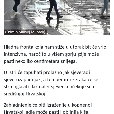
(Snimio Milivoj Mijošek)
Hladna fronta koja nam stiže u utorak bit će vrlo
intenzivna, naročito u višem gorju gdje može
pasti nekoliko centimetara snijega.
U Istri će zapuhati prolazno jak sjeverac i
sjeverozapadnjak, a temperature zraka će se
strmoglaviti. Jak nalet sjeverca očekuje se i
središnjoj Hrvatskoj.
Zahladnjenje će biti izraženije u kopnenoj
Hrvatskoj, gdje može pasti i obilnija kiša.