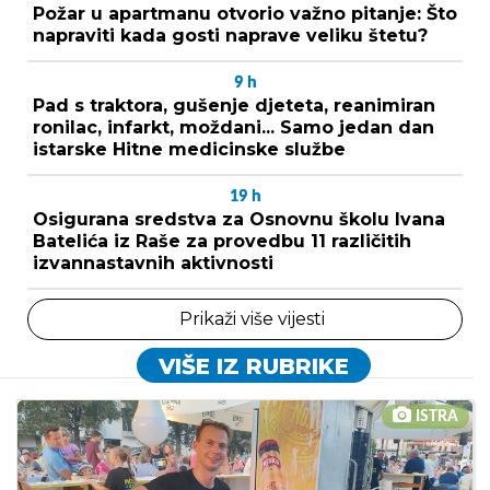
Požar u apartmanu otvorio važno pitanje: Što
napraviti kada gosti naprave veliku štetu?
9
h
Pad s traktora, gušenje djeteta, reanimiran
ronilac, infarkt, moždani... Samo jedan dan
istarske Hitne medicinske službe
19
h
Osigurana sredstva za Osnovnu školu Ivana
Batelića iz Raše za provedbu 11 različitih
izvannastavnih aktivnosti
Prikaži više vijesti
VIŠE IZ RUBRIKE
ISTRA