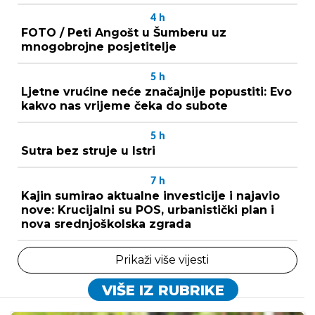
4
h
FOTO / Peti Angošt u Šumberu uz
mnogobrojne posjetitelje
5
h
Ljetne vrućine neće značajnije popustiti: Evo
kakvo nas vrijeme čeka do subote
5
h
Sutra bez struje u Istri
7
h
Kajin sumirao aktualne investicije i najavio
nove: Krucijalni su POS, urbanistički plan i
nova srednjoškolska zgrada
Prikaži više vijesti
VIŠE IZ RUBRIKE