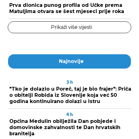
Prva dionica punog profila od Učke prema
Matuljima otvara se šest mjeseci prije roka
Prikaži više vijesti
Najnovije
3
h
"Tko je dolazio u Poreč, taj je bio frajer": Priča
o obitelji Robida iz Slovenije koja već 50
godina kontinuirano dolazi u Istru
4
h
Općina Medulin obilježila Dan pobjede i
domovinske zahvalnosti te Dan hrvatskih
branitelja