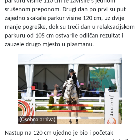
parkuru visine 110 cm te završile s jednom
srušenom preponom. Drugi dan po prvi su put
zajedno skakale parkur visine 120 cm, uz dvije
manje pogreške, dok su treći dan u relaksacijskom
parkuru od 105 cm ostvarile odličan rezultat i
zauzele drugo mjesto u plasmanu.
(Osobna arhiva)
Nastup na 120 cm ujedno je bio i početak