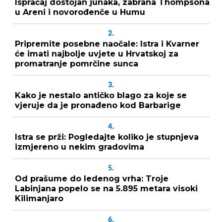
Ispraćaj dostojan junaka, zabrana Thompsona
u Areni i novorođenče u Humu
2.
Pripremite posebne naočale: Istra i Kvarner
će imati najbolje uvjete u Hrvatskoj za
promatranje pomrčine sunca
3.
Kako je nestalo antičko blago za koje se
vjeruje da je pronađeno kod Barbarige
4.
Istra se prži: Pogledajte koliko je stupnjeva
izmjereno u nekim gradovima
5.
Od prašume do ledenog vrha: Troje
Labinjana popelo se na 5.895 metara visoki
Kilimanjaro
6.