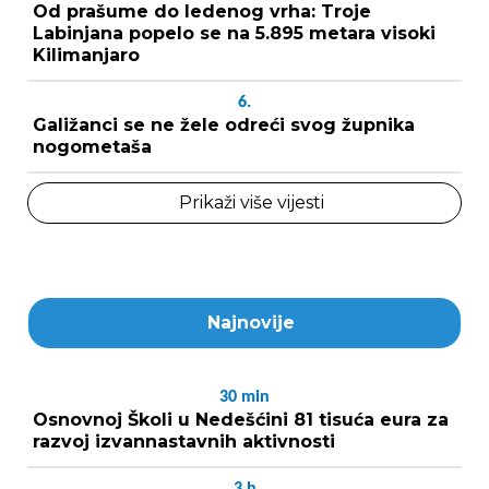
Od prašume do ledenog vrha: Troje
Labinjana popelo se na 5.895 metara visoki
Kilimanjaro
6.
Galižanci se ne žele odreći svog župnika
nogometaša
Prikaži više vijesti
Najnovije
30
min
Osnovnoj Školi u Nedešćini 81 tisuća eura za
razvoj izvannastavnih aktivnosti
3
h