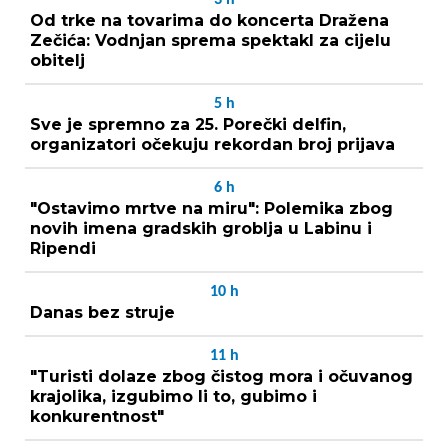
Od trke na tovarima do koncerta Dražena
Zečića: Vodnjan sprema spektakl za cijelu
obitelj
5
h
Sve je spremno za 25. Porečki delfin,
organizatori očekuju rekordan broj prijava
6
h
"Ostavimo mrtve na miru": Polemika zbog
novih imena gradskih groblja u Labinu i
Ripendi
10
h
Danas bez struje
11
h
"Turisti dolaze zbog čistog mora i očuvanog
krajolika, izgubimo li to, gubimo i
konkurentnost"