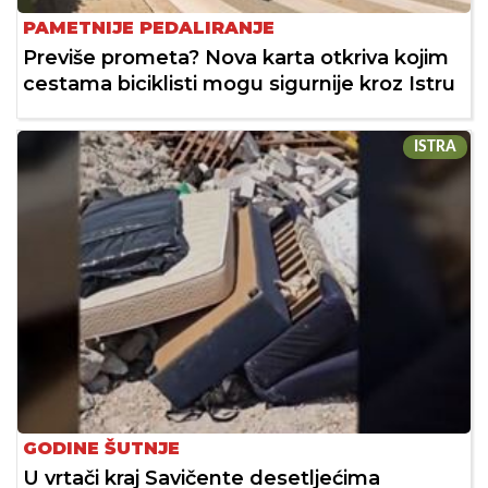
PAMETNIJE PEDALIRANJE
Previše prometa? Nova karta otkriva kojim
cestama biciklisti mogu sigurnije kroz Istru
ISTRA
GODINE ŠUTNJE
U vrtači kraj Savičente desetljećima