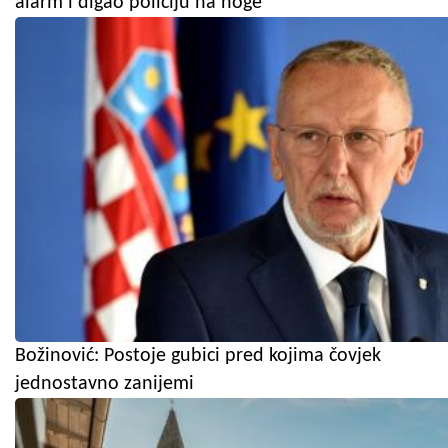
alarm i digao policiju na noge
Božinović: Postoje gubici pred kojima čovjek
jednostavno zanijemi