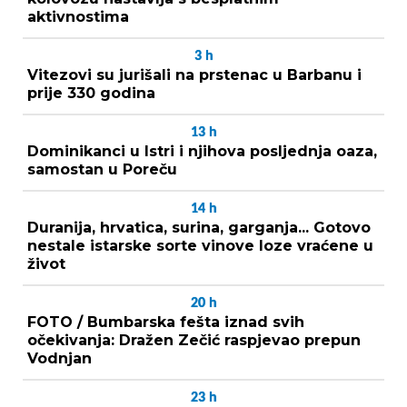
aktivnostima
3
h
Vitezovi su jurišali na prstenac u Barbanu i
prije 330 godina
13
h
Dominikanci u Istri i njihova posljednja oaza,
samostan u Poreču
14
h
Duranija, hrvatica, surina, garganja... Gotovo
nestale istarske sorte vinove loze vraćene u
život
20
h
FOTO / Bumbarska fešta iznad svih
očekivanja: Dražen Zečić raspjevao prepun
Vodnjan
23
h