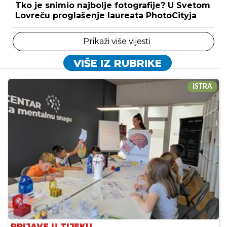
Tko je snimio najbolje fotografije? U Svetom
Lovreču proglašenje laureata PhotoCityja
Prikaži više vijesti
VIŠE IZ RUBRIKE
ISTRA
PRIJAVE U TIJEKU