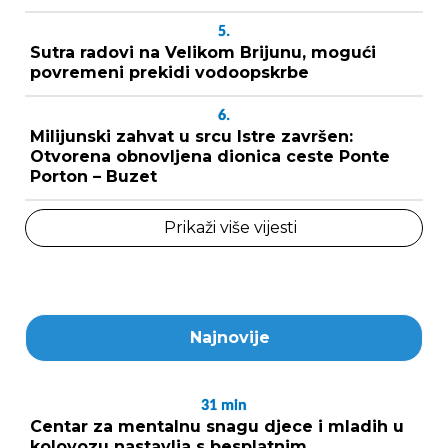
5.
Sutra radovi na Velikom Brijunu, mogući
povremeni prekidi vodoopskrbe
6.
Milijunski zahvat u srcu Istre završen:
Otvorena obnovljena dionica ceste Ponte
Porton – Buzet
Prikaži više vijesti
Najnovije
31
min
Centar za mentalnu snagu djece i mladih u
kolovozu nastavlja s besplatnim