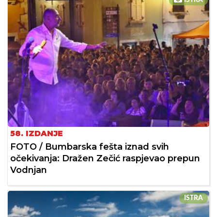
ISTRA
58. IZDANJE
FOTO / Bumbarska fešta iznad svih
očekivanja: Dražen Zečić raspjevao prepun
Vodnjan
ISTRA