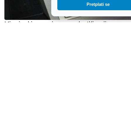
Pretplati se
Mirovine bi ovog mjeseca mogle stići ranije
Kaos u Gvatemali: Aktivirao se najaktivniji vulkan