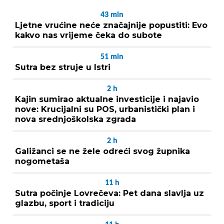
43
min
Ljetne vrućine neće značajnije popustiti: Evo
kakvo nas vrijeme čeka do subote
51
min
Sutra bez struje u Istri
2
h
Kajin sumirao aktualne investicije i najavio
nove: Krucijalni su POS, urbanistički plan i
nova srednjoškolska zgrada
2
h
Galižanci se ne žele odreći svog župnika
nogometaša
11
h
Sutra počinje Lovrečeva: Pet dana slavlja uz
glazbu, sport i tradiciju