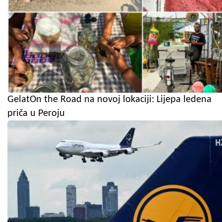
GelatOn the Road na novoj lokaciji: Lijepa ledena
priča u Peroju