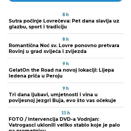
8
h
Sutra počinje Lovrečeva: Pet dana slavlja uz
glazbu, sport i tradiciju
8
h
Romantična Noć sv. Lovre ponovno pretvara
Rovinj u grad svijeća i zvijezda
9
h
GelatOn the Road na novoj lokaciji: Lijepa
ledena priča u Peroju
9
h
Tri dana ljubavi, umjetnosti i vina u
povijesnoj jezgri Buja, evo što vas očekuje
11
h
FOTO / Intervencija DVD-a Vodnjan:
Vatrogasci uklonili veliko stablo koje je palo
na prometnicu