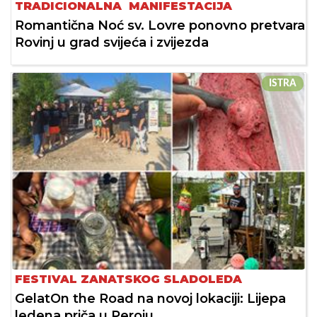
TRADICIONALNA MANIFESTACIJA
Romantična Noć sv. Lovre ponovno pretvara
Rovinj u grad svijeća i zvijezda
ISTRA
FESTIVAL ZANATSKOG SLADOLEDA
GelatOn the Road na novoj lokaciji: Lijepa
ledena priča u Peroju