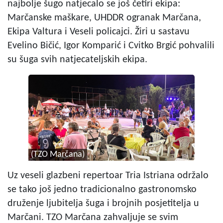
najbolje šugo natjecalo se još četiri ekipa:
Marčanske maškare, UHDDR ogranak Marčana,
Ekipa Valtura i Veseli policajci. Žiri u sastavu
Evelino Bičić, Igor Komparić i Cvitko Brgić pohvalili
su šuga svih natjecateljskih ekipa.
(TZO Marčana)
Uz veseli glazbeni repertoar Tria Istriana održalo
se tako još jedno tradicionalno gastronomsko
druženje ljubitelja šuga i brojnih posjetitelja u
Marčani. TZO Marčana zahvaljuje se svim