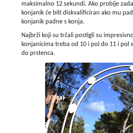
maksimalno 12 sekundi. Ako probije zadano
konjanik će biti diskvalificiran ako mu pad
konjanik padne s konja.
Najbrži koji su trčali postigli su impresiv
konjanicima treba od 10 i pol do 11 i pol
do prstenca.