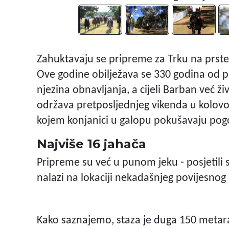
Zahuktavaju se pripreme za Trku na prsten
Ove godine obilježava se 330 godina od pr
njezina obnavljanja, a cijeli Barban već ži
održava pretposljednjeg vikenda u kolovoz
kojem konjanici u galopu pokušavaju pogo
Najviše 16 jahača
Pripreme su već u punom jeku - posjetili 
nalazi na lokaciji nekadašnjeg povijesnog 
Kako saznajemo, staza je duga 150 metar