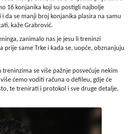
 16 konjanika koji su postigli najbolje
 i da se manji broj konjanika plasira na samu
ati, kaže Grabrović.
inga, zanimalo nas je jesu li treninzi
na prije same Trke i kada se, uopće, obznanjuju
vim treninzima se više pažnje posvećuje nekim
više ćemo voditi računa o defileu, gdje će
, te trenirati i protokol i sve druge detalje,