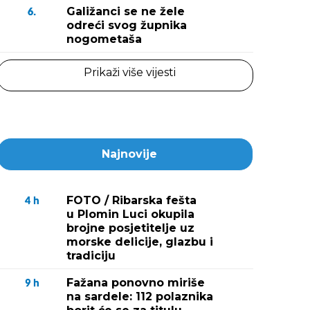
Galižanci se ne žele
6.
odreći svog župnika
nogometaša
Prikaži više vijesti
Najnovije
FOTO / Ribarska fešta
4
h
u Plomin Luci okupila
brojne posjetitelje uz
morske delicije, glazbu i
tradiciju
Fažana ponovno miriše
9
h
na sardele: 112 polaznika