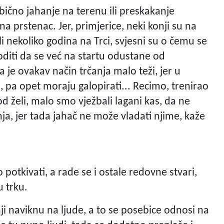
 Obično jahanje na terenu ili preskakanje
a prstenac. Jer, primjerice, neki konji su na
ali nekoliko godina na Trci, svjesni su o čemu se
diti da se već na startu odustane od
 je ovakav način trčanja malo teži, jer u
u, pa opet moraju galopirati... Recimo, trenirao
od želi, malo smo vježbali lagani kas, da ne
ja, jer tada jahač ne može vladati njime, kaže
potkivati, a rade se i ostale redovne stvari,
 trku.
nji naviknu na ljude, a to se posebice odnosi na