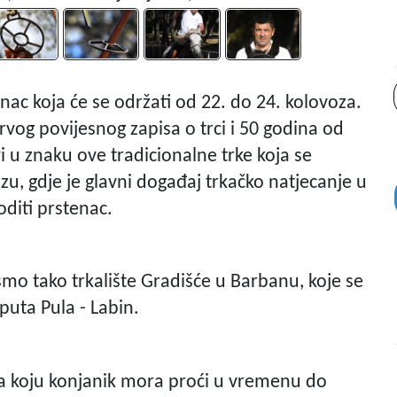
ac koja će se održati od 22. do 24. kolovoza.
vog povijesnog zapisa o trci i 50 godina od
vi u znaku ove tradicionalne trke koja se
u, gdje je glavni događaj trkačko natjecanje u
diti prstenac.
smo tako trkalište Gradišće u Barbanu, koje se
puta Pula - Labin.
a koju konjanik mora proći u vremenu do