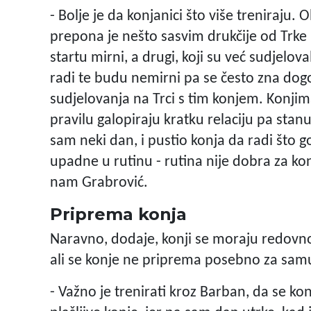
- Bolje je da konjanici što više treniraju.
prepona je nešto sasvim drukčije od Trke n
startu mirni, a drugi, koji su već sudjelov
radi te budu nemirni pa se često zna dogo
sudjelovanja na Trci s tim konjem. Konjima
pravilu galopiraju kratku relaciju pa stan
sam neki dan, i pustio konja da radi što g
upadne u rutinu - rutina nije dobra za kon
nam Grabrović.
Priprema konja
Naravno, dodaje, konji se moraju redovno 
ali se konje ne priprema posebno za samu
- Važno je trenirati kroz Barban, da se ko