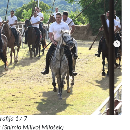
rafija 1 / 7
 (Snimio Milivoj Mijošek)