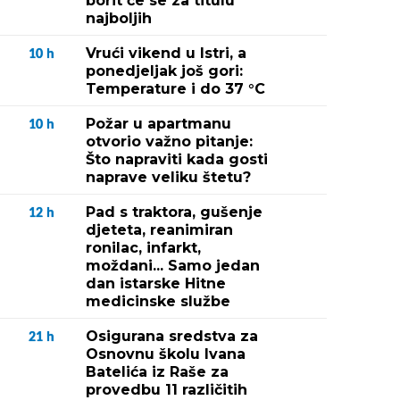
borit će se za titulu
najboljih
Vrući vikend u Istri, a
10
h
ponedjeljak još gori:
Temperature i do 37 °C
Požar u apartmanu
10
h
otvorio važno pitanje:
Što napraviti kada gosti
naprave veliku štetu?
Pad s traktora, gušenje
12
h
djeteta, reanimiran
ronilac, infarkt,
moždani... Samo jedan
dan istarske Hitne
medicinske službe
Osigurana sredstva za
21
h
Osnovnu školu Ivana
Batelića iz Raše za
provedbu 11 različitih