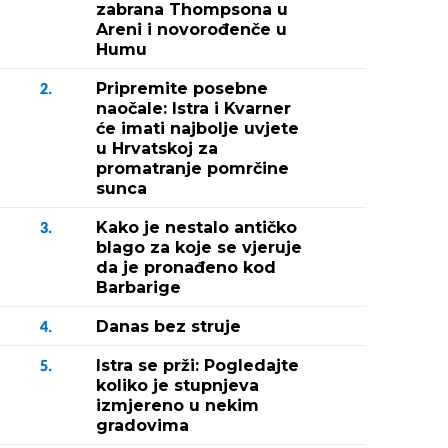
zabrana Thompsona u
Areni i novorođenče u
Humu
Pripremite posebne
2.
naočale: Istra i Kvarner
će imati najbolje uvjete
u Hrvatskoj za
promatranje pomrčine
sunca
Kako je nestalo antičko
3.
blago za koje se vjeruje
da je pronađeno kod
Barbarige
Danas bez struje
4.
Istra se prži: Pogledajte
5.
koliko je stupnjeva
izmjereno u nekim
Fotografija 2 / 
gradovima
Konjanici u desetak sekundi trebaju doći od starta 