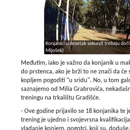
Konjanici u desetak sekundi trebaju doći
Mijošek)
Međutim, iako je važno da konjanik u mak
do prstenca, ako je brži to ne znači da će s
kopljem pogoditi "u sridu". No, u tom galo
saznajemo od Milia Grabrovića, nekadašnj
treningu na trkalištu Gradišće.
- Ove godine prijavilo se 18 konjanika te 
trening je ujedno i svojevrsna kvalifikacija
vladanje konjem, pogotci, koji su, doduše,