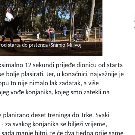
 od starta do prstenca (Snimio Milivoj
simalno 12 sekundi prijeđe dionicu od starta
e bolje plasirati. Jer, u konačnici, najvažnije je
pu to nije nimalo lak zadatak, a više
eg vođe konjanika, kojeg smo zatekli na
je planirano deset treninga do Trke. Svaki
 - za svakog konjanika se bilježi vrijeme,
 sada manje bitni, te će dva tjedna prije same