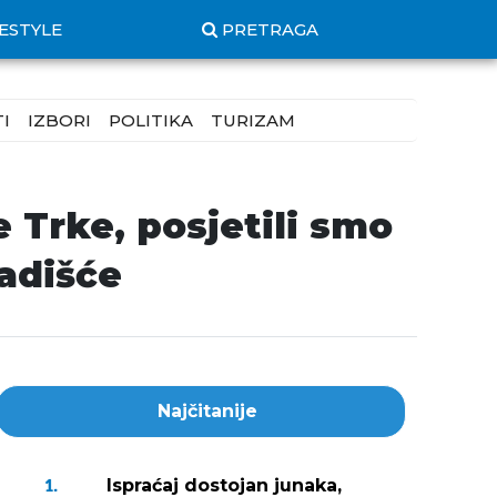
FESTYLE
PRETRAGA
I
IZBORI
POLITIKA
TURIZAM
e Trke, posjetili smo
adišće
Najčitanije
Ispraćaj dostojan junaka,
1.