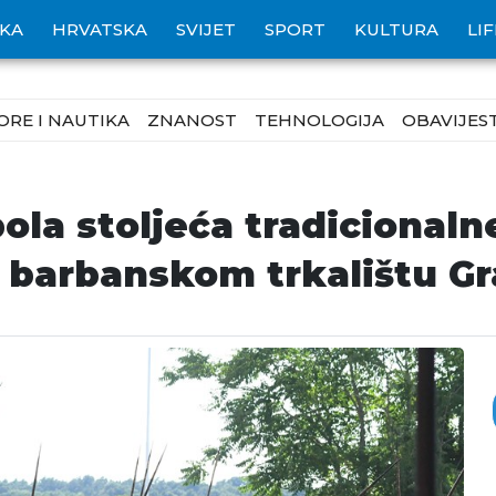
IKA
HRVATSKA
SVIJET
SPORT
KULTURA
LI
ORE I NAUTIKA
ZNANOST
TEHNOLOGIJA
OBAVIJEST
ola stoljeća tradicionaln
 barbanskom trkalištu Gr