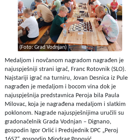
(Foto: Grad Vodnjan)
Medaljom i novčanom nagradom nagrađen je
najuspješniji strani igrač, Franc Rotovnik (SLO).
Najstariji igrač na turniru, Jovan Desnica iz Pule
nagrađen je medaljom i bocom vina dok je
najuspješnija predstavnica Peroja bila Paula
Milovac, koja je nagrađena medaljom i slatkim
poklonom. Nagrade najuspješnijima uručili su
gradonačelnik Grada Vodnjan – Dignano,
gospodin Igor Orlić i Predsjednik DPC „Peroj
1657“, gospodin Miodrag Popović.