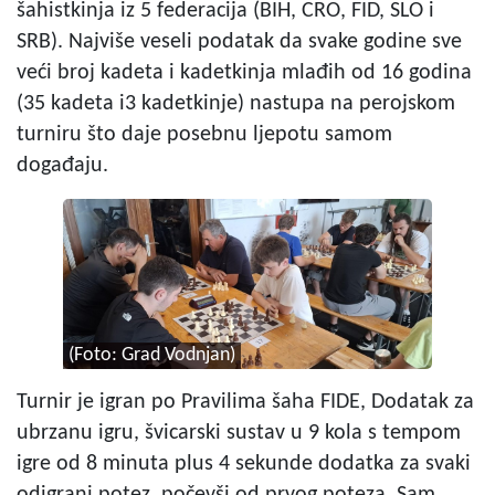
šahistkinja iz 5 federacija (BIH, CRO, FID, SLO i
SRB). Najviše veseli podatak da svake godine sve
veći broj kadeta i kadetkinja mlađih od 16 godina
(35 kadeta i3 kadetkinje) nastupa na perojskom
turniru što daje posebnu ljepotu samom
događaju.
(Foto: Grad Vodnjan)
Turnir je igran po Pravilima šaha FIDE, Dodatak za
ubrzanu igru, švicarski sustav u 9 kola s tempom
igre od 8 minuta plus 4 sekunde dodatka za svaki