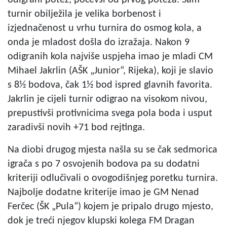
odigrani potez, počevši od prvog poteza. Sam
turnir obilježila je velika borbenost i
izjednačenost u vrhu turnira do osmog kola, a
onda je mladost došla do izražaja. Nakon 9
odigranih kola najviše uspjeha imao je mladi CM
Mihael Jakrlin (AŠK „Junior“, Rijeka), koji je slavio
s 8½ bodova, čak 1½ bod ispred glavnih favorita.
Jakrlin je cijeli turnir odigrao na visokom nivou,
prepustivši protivnicima svega pola boda i usput
zaradivši novih +71 bod rejtinga.
Na diobi drugog mjesta našla su se čak sedmorica
igrača s po 7 osvojenih bodova pa su dodatni
kriteriji odlučivali o ovogodišnjeg poretku turnira.
Najbolje dodatne kriterije imao je GM Nenad
Ferčec (ŠK „Pula“) kojem je pripalo drugo mjesto,
dok je treći njegov klupski kolega FM Dragan