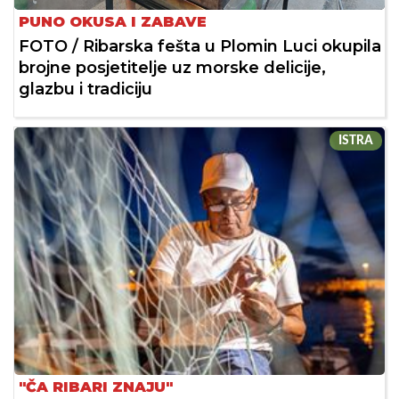
PUNO OKUSA I ZABAVE
FOTO / Ribarska fešta u Plomin Luci okupila
brojne posjetitelje uz morske delicije,
glazbu i tradiciju
ISTRA
"ČA RIBARI ZNAJU"