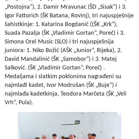
„Postojna“), 2. Damir Mravunac (ŠD „Sisak“) i 3.
Igor Fattorich (ŠK Batana, Rovinj), tri najuspješnije
šahistkinje: 1. Katarina Bogdanić ((ŠK „Krk“),
Suada Pazalja (ŠK „Vladimir Gortan“, Poreč) i 3.
Simona Orel Music (SLO) i tri najuspješnija
juniora: 1. Niko Božić (AŠK „Junior“, Rijeka), 2.
David Mandalinić (ŠK „Samobor“) i 3. Matej
Salković. (ŠK „Vladimir Gortan“, Poreč) .
Medaljama i slatkim poklonima nagrađeni su
najmlađi kadet, Ivor Modrušan (ŠK „Buje“) i
najmlađa kadetkinja, Teodora Marčeta (ŠK „Veli
Vrh“, Pula).