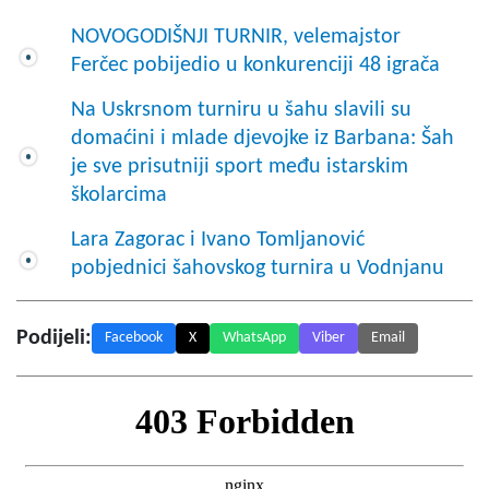
NOVOGODIŠNJI TURNIR, velemajstor
Ferčec pobijedio u konkurenciji 48 igrača
Na Uskrsnom turniru u šahu slavili su
domaćini i mlade djevojke iz Barbana: Šah
je sve prisutniji sport među istarskim
školarcima
Lara Zagorac i Ivano Tomljanović
pobjednici šahovskog turnira u Vodnjanu
Podijeli:
Facebook
X
WhatsApp
Viber
Email