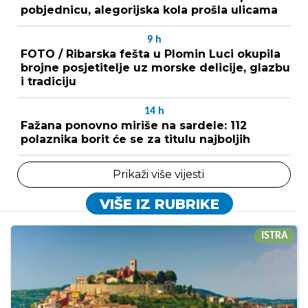
pobjednicu, alegorijska kola prošla ulicama
9
h
FOTO / Ribarska fešta u Plomin Luci okupila
brojne posjetitelje uz morske delicije, glazbu
i tradiciju
14
h
Fažana ponovno miriše na sardele: 112
polaznika borit će se za titulu najboljih
Prikaži više vijesti
VIŠE IZ RUBRIKE
ISTRA