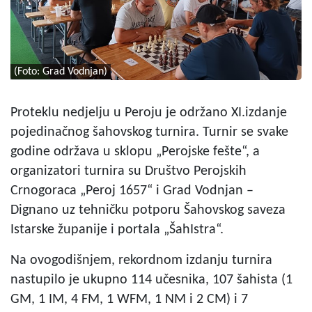
(Foto: Grad Vodnjan)
Proteklu nedjelju u Peroju je održano XI.izdanje
pojedinačnog šahovskog turnira. Turnir se svake
godine održava u sklopu „Perojske fešte“, a
organizatori turnira su Društvo Perojskih
Crnogoraca „Peroj 1657“ i Grad Vodnjan –
Dignano uz tehničku potporu Šahovskog saveza
Istarske županije i portala „ŠahIstra“.
Na ovogodišnjem, rekordnom izdanju turnira
nastupilo je ukupno 114 učesnika, 107 šahista (1
GM, 1 IM, 4 FM, 1 WFM, 1 NM i 2 CM) i 7