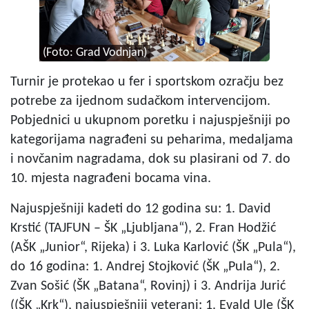
(Foto: Grad Vodnjan)
Turnir je protekao u fer i sportskom ozračju bez
potrebe za ijednom sudačkom intervencijom.
Pobjednici u ukupnom poretku i najuspješniji po
kategorijama nagrađeni su peharima, medaljama
i novčanim nagradama, dok su plasirani od 7. do
10. mjesta nagrađeni bocama vina.
Najuspješniji kadeti do 12 godina su: 1. David
Krstić (TAJFUN – ŠK „Ljubljana“), 2. Fran Hodžić
(AŠK „Junior“, Rijeka) i 3. Luka Karlović (ŠK „Pula“),
do 16 godina: 1. Andrej Stojković (ŠK „Pula“), 2.
Zvan Sošić (ŠK „Batana“, Rovinj) i 3. Andrija Jurić
((ŠK „Krk“), najuspješniji veterani: 1. Evald Ule (ŠK