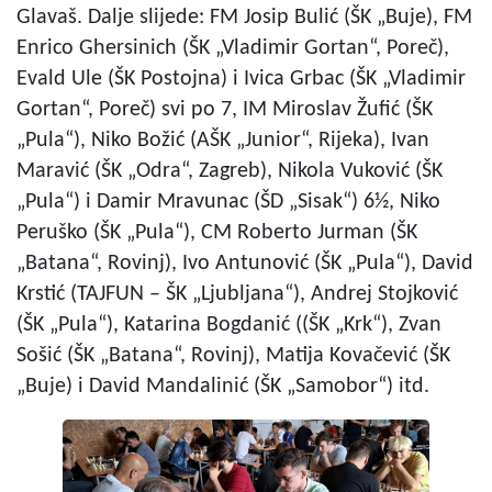
Glavaš. Dalje slijede: FM Josip Bulić (ŠK „Buje), FM
Enrico Ghersinich (ŠK „Vladimir Gortan“, Poreč),
Evald Ule (ŠK Postojna) i Ivica Grbac (ŠK „Vladimir
Gortan“, Poreč) svi po 7, IM Miroslav Žufić (ŠK
„Pula“), Niko Božić (AŠK „Junior“, Rijeka), Ivan
Maravić (ŠK „Odra“, Zagreb), Nikola Vuković (ŠK
„Pula“) i Damir Mravunac (ŠD „Sisak“) 6½, Niko
Peruško (ŠK „Pula“), CM Roberto Jurman (ŠK
„Batana“, Rovinj), Ivo Antunović (ŠK „Pula“), David
Krstić (TAJFUN – ŠK „Ljubljana“), Andrej Stojković
(ŠK „Pula“), Katarina Bogdanić ((ŠK „Krk“), Zvan
Sošić (ŠK „Batana“, Rovinj), Matija Kovačević (ŠK
„Buje) i David Mandalinić (ŠK „Samobor“) itd.