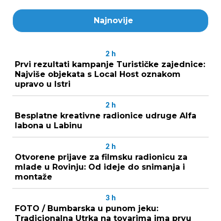
Najnovije
2
h
Prvi rezultati kampanje Turističke zajednice:
Najviše objekata s Local Host oznakom
upravo u Istri
2
h
Besplatne kreativne radionice udruge Alfa
labona u Labinu
2
h
Otvorene prijave za filmsku radionicu za
mlade u Rovinju: Od ideje do snimanja i
montaže
3
h
FOTO / Bumbarska u punom jeku:
Tradicionalna Utrka na tovarima ima prvu