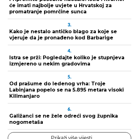
će imati najbolje uvjete u Hrvatskoj za
promatranje pomrčine sunca
3.
Kako je nestalo antičko blago za koje se
vjeruje da je pronađeno kod Barbarige
4.
Istra se prži: Pogledajte koliko je stupnjeva
izmjereno u nekim gradovima
5.
Od prašume do ledenog vrha: Troje
Labinjana popelo se na 5.895 metara visoki
Kilimanjaro
6.
Galižanci se ne žele odreći svog župnika
nogometaša
Prikaži više vijesti