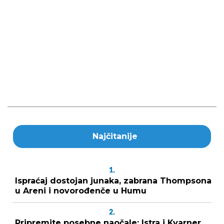
Najčitanije
1.
Ispraćaj dostojan junaka, zabrana Thompsona
u Areni i novorođenče u Humu
2.
Pripremite posebne naočale: Istra i Kvarner