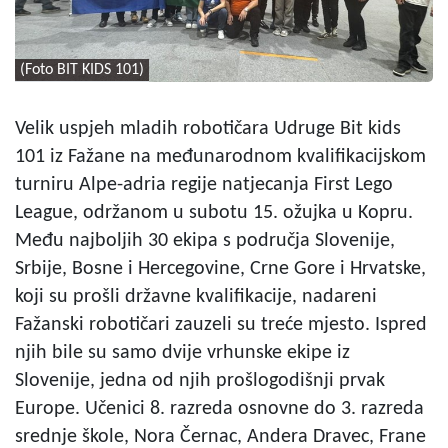
(Foto BIT KIDS 101)
Velik uspjeh mladih robotičara Udruge Bit kids
101 iz Fažane na međunarodnom kvalifikacijskom
turniru Alpe-adria regije natjecanja First Lego
League, održanom u subotu 15. ožujka u Kopru.
Među najboljih 30 ekipa s područja Slovenije,
Srbije, Bosne i Hercegovine, Crne Gore i Hrvatske,
koji su prošli državne kvalifikacije, nadareni
Fažanski robotičari zauzeli su treće mjesto. Ispred
njih bile su samo dvije vrhunske ekipe iz
Slovenije, jedna od njih prošlogodišnji prvak
Europe. Učenici 8. razreda osnovne do 3. razreda
srednje škole, Nora Černac, Andera Dravec, Frane