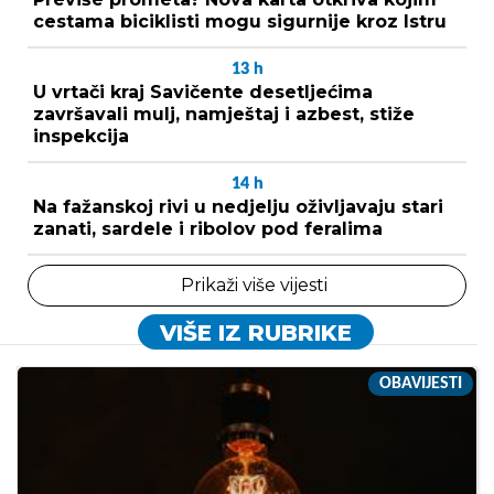
cestama biciklisti mogu sigurnije kroz Istru
13
h
U vrtači kraj Savičente desetljećima
završavali mulj, namještaj i azbest, stiže
inspekcija
14
h
Na fažanskoj rivi u nedjelju oživljavaju stari
zanati, sardele i ribolov pod feralima
Prikaži više vijesti
VIŠE IZ RUBRIKE
OBAVIJESTI