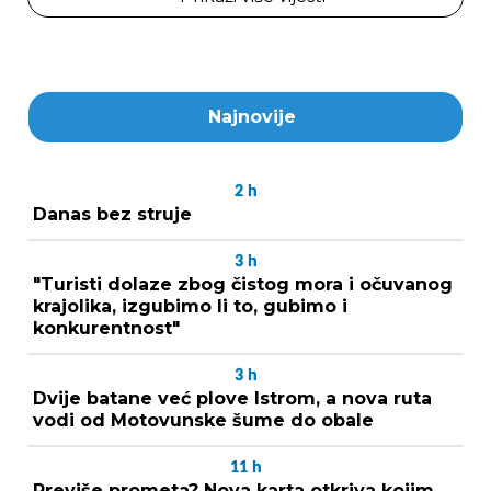
Najnovije
2
h
Danas bez struje
3
h
"Turisti dolaze zbog čistog mora i očuvanog
krajolika, izgubimo li to, gubimo i
konkurentnost"
3
h
Dvije batane već plove Istrom, a nova ruta
vodi od Motovunske šume do obale
11
h
Previše prometa? Nova karta otkriva kojim