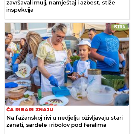
završavali mulj, namještaj i azbest, stiže
inspekcija
ISTRA
ČA RIBARI ZNAJU
Na fažanskoj rivi u nedjelju oživljavaju stari
zanati, sardele i ribolov pod feralima