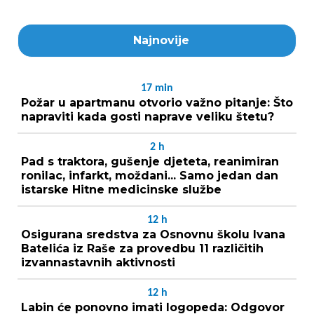
Najnovije
17
min
Požar u apartmanu otvorio važno pitanje: Što
napraviti kada gosti naprave veliku štetu?
2
h
Pad s traktora, gušenje djeteta, reanimiran
ronilac, infarkt, moždani... Samo jedan dan
istarske Hitne medicinske službe
12
h
Osigurana sredstva za Osnovnu školu Ivana
Batelića iz Raše za provedbu 11 različitih
izvannastavnih aktivnosti
12
h
Labin će ponovno imati logopeda: Odgovor