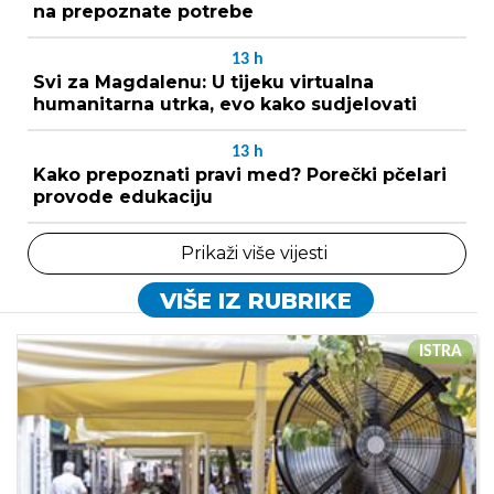
na prepoznate potrebe
13
h
Svi za Magdalenu: U tijeku virtualna
humanitarna utrka, evo kako sudjelovati
13
h
Kako prepoznati pravi med? Porečki pčelari
provode edukaciju
Prikaži više vijesti
VIŠE IZ RUBRIKE
ISTRA