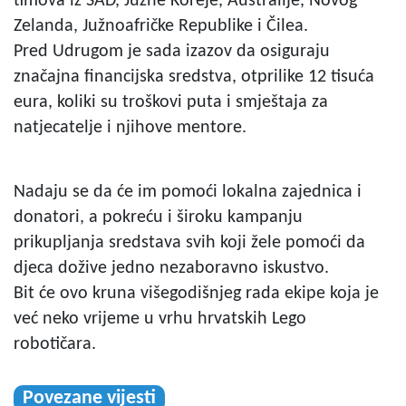
timova iz SAD, Južne Koreje, Australije, Novog
Zelanda, Južnoafričke Republike i Čilea.
Pred Udrugom je sada izazov da osiguraju
značajna financijska sredstva, otprilike 12 tisuća
eura, koliki su troškovi puta i smještaja za
natjecatelje i njihove mentore.
Nadaju se da će im pomoći lokalna zajednica i
donatori, a pokreću i široku kampanju
prikupljanja sredstava svih koji žele pomoći da
djeca dožive jedno nezaboravno iskustvo.
Bit će ovo kruna višegodišnjeg rada ekipe koja je
već neko vrijeme u vrhu hrvatskih Lego
robotičara.
Povezane vijesti