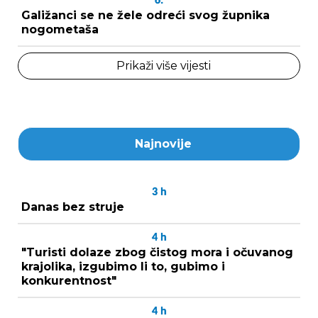
6.
Galižanci se ne žele odreći svog župnika
nogometaša
Prikaži više vijesti
Najnovije
3
h
Danas bez struje
4
h
"Turisti dolaze zbog čistog mora i očuvanog
krajolika, izgubimo li to, gubimo i
konkurentnost"
4
h