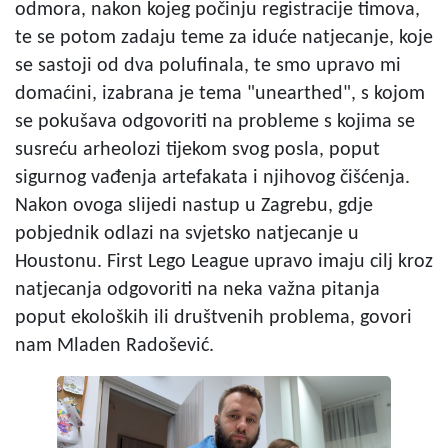
odmora, nakon kojeg počinju registracije timova,
te se potom zadaju teme za iduće natjecanje, koje
se sastoji od dva polufinala, te smo upravo mi
domaćini, izabrana je tema "unearthed", s kojom
se pokušava odgovoriti na probleme s kojima se
susreću arheolozi tijekom svog posla, poput
sigurnog vađenja artefakata i njihovog čišćenja.
Nakon ovoga slijedi nastup u Zagrebu, gdje
pobjednik odlazi na svjetsko natjecanje u
Houstonu. First Lego League upravo imaju cilj kroz
natjecanja odgovoriti na neka važna pitanja
poput ekoloških ili društvenih problema, govori
nam Mladen Radošević.