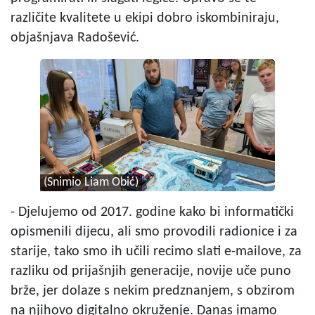
različite kvalitete u ekipi dobro iskombiniraju,
objašnjava Radošević.
(Snimio Liam Obić)
- Djelujemo od 2017. godine kako bi informatički
opismenili dijecu, ali smo provodili radionice i za
starije, tako smo ih učili recimo slati e-mailove, za
razliku od prijašnjih generacije, novije uče puno
brže, jer dolaze s nekim predznanjem, s obzirom
na njihovo digitalno okruženje. Danas imamo