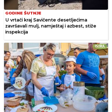
GODINE ŠUTNJE
U vrtači kraj Savičente desetljećima
završavali mulj, namještaj i azbest, stiže
inspekcija
ISTRA