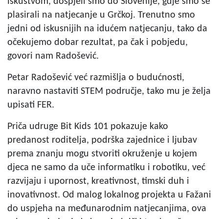
iskustvom, dospjeli smo do Slovenije, gdje smo se
plasirali na natjecanje u Grčkoj. Trenutno smo
jedni od iskusnijih na idućem natjecanju, tako da
očekujemo dobar rezultat, pa čak i pobjedu,
govori nam Radošević.
Petar Radošević već razmišlja o budućnosti,
naravno nastaviti STEM područje, tako mu je želja
upisati FER.
Priča udruge Bit Kids 101 pokazuje kako
predanost roditelja, podrška zajednice i ljubav
prema znanju mogu stvoriti okruženje u kojem
djeca ne samo da uče informatiku i robotiku, već
razvijaju i upornost, kreativnost, timski duh i
inovativnost. Od malog lokalnog projekta u Fažani
do uspjeha na međunarodnim natjecanjima, ova