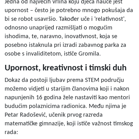
Jedna od najvećih vrlina koju djeca nauče jest
upornost – često je potrebno mnogo pokušaja da
bi se robot usavršio. Također uče i 'relativnost',
odnosno unaprijed razmišljati o mogućim
ishodima, te, naravno, inovativnost, koja se
posebno istaknula pri izradi zabavnog parka za
osobe s invaliditetom, ističe Gromila.
Upornost, kreativnost i timski duh
Dokaz da postoji ljubav prema STEM području
možemo vidjeti u starijim članovima koji i nakon
napunjenih 16 godina žele nastaviti kao mentori
budućim polaznicima radionica. Među njima je
Petar Radošević, učenik prvog razreda
matematičke gimnazije, koji ističe važnost timskog
rada: