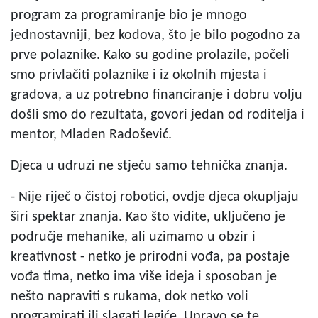
program za programiranje bio je mnogo
jednostavniji, bez kodova, što je bilo pogodno za
prve polaznike. Kako su godine prolazile, počeli
smo privlačiti polaznike i iz okolnih mjesta i
gradova, a uz potrebno financiranje i dobru volju
došli smo do rezultata, govori jedan od roditelja i
mentor, Mladen Radošević.
Djeca u udruzi ne stječu samo tehnička znanja.
- Nije riječ o čistoj robotici, ovdje djeca okupljaju
širi spektar znanja. Kao što vidite, uključeno je
područje mehanike, ali uzimamo u obzir i
kreativnost - netko je prirodni vođa, pa postaje
vođa tima, netko ima više ideja i sposoban je
nešto napraviti s rukama, dok netko voli
programirati ili slagati legiće. Upravo se te