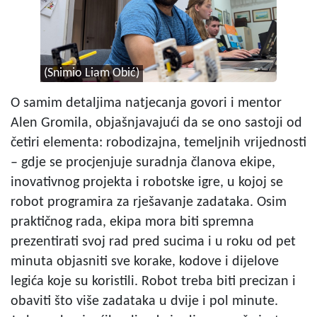
(Snimio Liam Obić)
O samim detaljima natjecanja govori i mentor
Alen Gromila, objašnjavajući da se ono sastoji od
četiri elementa: robodizajna, temeljnih vrijednosti
– gdje se procjenjuje suradnja članova ekipe,
inovativnog projekta i robotske igre, u kojoj se
robot programira za rješavanje zadataka. Osim
praktičnog rada, ekipa mora biti spremna
prezentirati svoj rad pred sucima i u roku od pet
minuta objasniti sve korake, kodove i dijelove
legića koje su koristili. Robot treba biti precizan i
obaviti što više zadataka u dvije i pol minute.