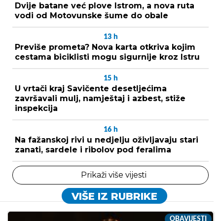
Dvije batane već plove Istrom, a nova ruta
vodi od Motovunske šume do obale
13
h
Previše prometa? Nova karta otkriva kojim
cestama biciklisti mogu sigurnije kroz Istru
15
h
U vrtači kraj Savičente desetljećima
završavali mulj, namještaj i azbest, stiže
inspekcija
16
h
Na fažanskoj rivi u nedjelju oživljavaju stari
zanati, sardele i ribolov pod feralima
Prikaži više vijesti
VIŠE IZ RUBRIKE
OBAVIJESTI