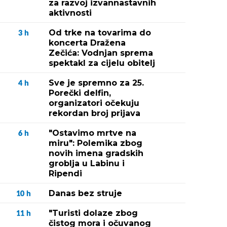
za razvoj izvannastavnih
aktivnosti
Od trke na tovarima do
3
h
koncerta Dražena
Zečića: Vodnjan sprema
spektakl za cijelu obitelj
Sve je spremno za 25.
4
h
Porečki delfin,
organizatori očekuju
rekordan broj prijava
"Ostavimo mrtve na
6
h
miru": Polemika zbog
novih imena gradskih
groblja u Labinu i
Ripendi
Danas bez struje
10
h
"Turisti dolaze zbog
11
h
čistog mora i očuvanog