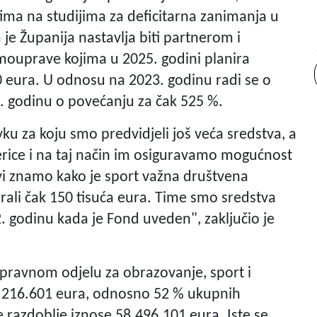
ima na studijima za deficitarna zanimanja u
je Županija nastavlja biti partnerom i
mouprave kojima u 2025. godini planira
0 eura. U odnosu na 2023. godinu radi se o
. godinu o povećanju za čak 525 %.
vku za koju smo predvidjeli još veća sredstva, a
nerice i na taj način im osiguravamo mogućnost
r svi znamo kako je sport važna društvena
ali čak 150 tisuća eura. Time smo sredstva
 godinu kada je Fond uveden", zaključio je
pravnom odjelu za obrazovanje, sport i
32.216.601 eura, odnosno 52 % ukupnih
e razdoblje iznose 58.496.101 eura. Iste se