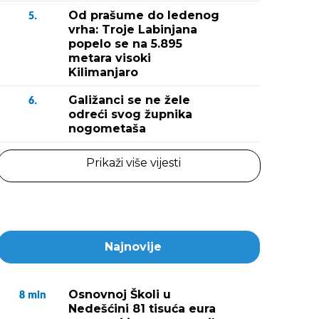
Od prašume do ledenog
5.
vrha: Troje Labinjana
popelo se na 5.895
metara visoki
Kilimanjaro
Galižanci se ne žele
6.
odreći svog župnika
nogometaša
Prikaži više vijesti
Najnovije
Osnovnoj Školi u
8
min
Nedešćini 81 tisuća eura