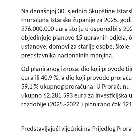
Na današnjoj 30. sjednici Skupštine Istars
Proračuna Istarske županije za 2025. godin
276.000.000 eura što je u usporedbi s 20
objedinjuje planove 15 upravnih odjela, 
ustanove, domovi za starije osobe, škole, m
predstavnika nacionalnih manjina.
Od planiranog iznosa, dio koji provode tij
eura ili 40,9 %, a dio koji provode proraču
59,1 % ukupnog proračuna. U Proračunu Is
ukupno 62.281.593 eura za investicijska 
razdoblje (2025.-2027.) planirano čak 12
Predstavljajući vijećnicima Prijedlog Prora