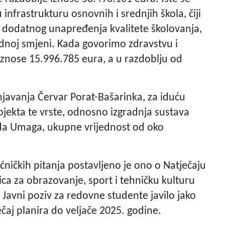
frastrukturu osnovnih i srednjih škola, čiji
em dodatnog unapređenja kvalitete školovanja,
jednoj smjeni. Kada govorimo zdravstvu i
i iznose 15.996.785 eura, a u razdoblju od
javanja Červar Porat-Bašarinka, za iduću
ojekta te vrste, odnosno izgradnja sustava
da Umaga, ukupne vrijednost od oko
jećničkih pitanja postavljeno je ono o Natječaju
ica za obrazovanje, sport i tehničku kulturu
 Javni poziv za redovne studente javilo jako
čaj planira do veljače 2025. godine.