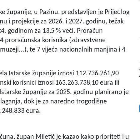
ke županije, u Pazinu, predstavljen je Prijedlog
u i projekcije za 2026. i 2027. godinu, težak
24. godinom za 13,5 % veći. Proračun
64 proračunska korisnika (zdravstvene
uzeji...), te 7 vijeća nacionalnih manjina i 4
ela Istarske županije iznosi 112.736.261,90
nski korisnici iznosi 163.263.738,10 eura ili
tarske županije za 2025. godinu planirano je
ulaganja, dok je za naredno trogodišne
1.248.833 eura.
čuna, župan Miletić je kazao kako prioriteti i u