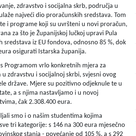
ovanje, zdravstvo i socijalna skrb, područja u
ulaže najveći dio proračunskih sredstava. Tom
te i programe koji su uvršteni u novi proračun,
ana za što je Županijskoj lučkoj upravi Pula
h sredstava iz EU fondova, odnosno 85 %, dok
eura osigurati Istarska županija.
li s Programom vrlo konkretnih mjera za
u zdravstvu i socijalnoj skrbi, svjesni ovog
ele države. Mjere su pozitivno odjeknule te u
ltate, a s njima nastavljamo i u novoj
stvima, čak 2.308.400 eura.
šljali smo i o našim studentima kojima
ve tri kategorije: s 146 na 300 eura mjesečno
vinskog stanja - povećanje od 105 %, a s 292