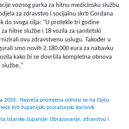
acije voznog parka za hitnu medicinsku službu
odjela za zdravstvo i socijalnu skrb Gordana
k do svoga cilja: "U protekle tri godine
a hitne službe i 18 vozila za sanitetski
nizirali ovu zdravstvenu uslugu. Također u
gurali smo novih 2.180.000 eura za nabavku
vozila kako bi se dovršila kompletna obnova
 službe."
a 2024.: Najveća promjena odnosi se na Opću
neće biti županijski proračunski korisnik
eta Istarske županije: Obrazovanje, zdravstvo i