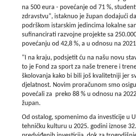
na 500 eura - povećanje od 71 %, student
zdravstvu", istaknuo je župan dodajući da 
podrškom istarskim jedincima lokalne sa
sufinancirati razvojne projekte sa 250.00
povećanju od 42,8 %, a u odnosu na 2021
"I na kraju, podsjetit ću na našu novu sta
to je Fond za sport za naše trenere i tre
školovanja kako bi bili još kvalitetniji je
djelatnost. Novim proračunom smo osigur
povećali za preko 88 % u odnosu na 2022.
župan.
Od ostalog, spomenimo da investicije u U
tehničku kulturu u 2025. godini iznose 
predviđenih investicija, dok za trogodišnj