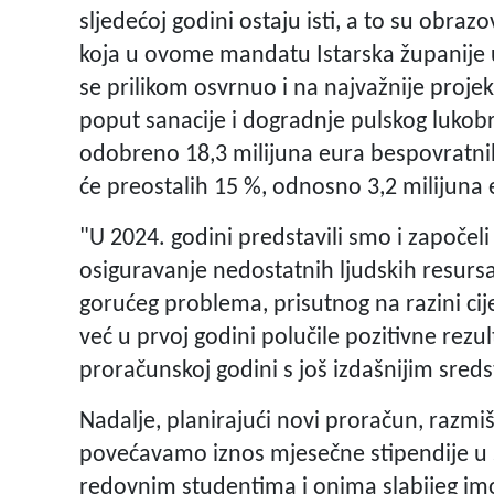
sljedećoj godini ostaju isti, a to su obraz
koja u ovome mandatu Istarska županije 
se prilikom osvrnuo i na najvažnije projek
poput sanacije i dogradnje pulskog lukobr
odobreno 18,3 milijuna eura bespovratni
će preostalih 15 %, odnosno 3,2 milijuna 
"U 2024. godini predstavili smo i započe
osiguravanje nedostatnih ljudskih resursa 
gorućeg problema, prisutnog na razini cij
već u prvoj godini polučile pozitivne rezu
proračunskoj godini s još izdašnijim sred
Nadalje, planirajući novi proračun, razmi
povećavamo iznos mjesečne stipendije u s
redovnim studentima i onima slabijeg imo