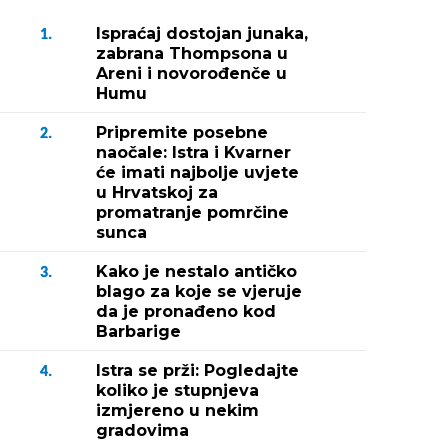
Ispraćaj dostojan junaka,
1.
zabrana Thompsona u
Areni i novorođenče u
Humu
Pripremite posebne
2.
naočale: Istra i Kvarner
će imati najbolje uvjete
u Hrvatskoj za
promatranje pomrčine
sunca
Kako je nestalo antičko
3.
blago za koje se vjeruje
da je pronađeno kod
Barbarige
Istra se prži: Pogledajte
4.
koliko je stupnjeva
izmjereno u nekim
gradovima