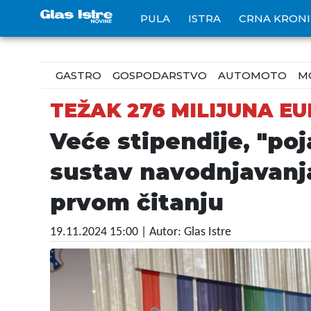
PULA
ISTRA
CRNA KRON
GASTRO
GOSPODARSTVO
AUTOMOTO
M
TEŽAK 276 MILIJUNA E
Veće stipendije, "po
sustav navodnjavanja
prvom čitanju
19.11.2024 15:00
| Autor: Glas Istre