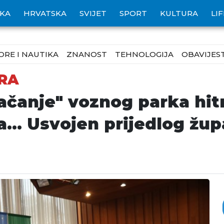
IKA
HRVATSKA
SVIJET
SPORT
KULTURA
LI
ORE I NAUTIKA
ZNANOST
TEHNOLOGIJA
OBAVIJEST
URA
jačanje" voznog parka hit
... Usvojen prijedlog žu