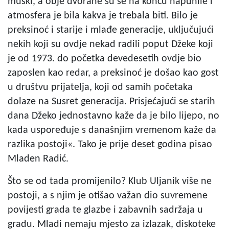
muški, a obje dvorane su se na koncu napunile i
atmosfera je bila kakva je trebala biti. Bilo je
preksinoć i starije i mlađe generacije, uključujući
nekih koji su ovdje nekad radili poput Džeke koji
je od 1973. do početka devedesetih ovdje bio
zaposlen kao redar, a preksinoć je došao kao gost
u društvu prijatelja, koji od samih početaka
dolaze na Susret generacija. Prisjećajući se starih
dana Džeko jednostavno kaže da je bilo lijepo, no
kada uspoređuje s današnjim vremenom kaže da
razlika postoji«. Tako je prije deset godina pisao
Mladen Radić.
Što se od tada promijenilo? Klub Uljanik više ne
postoji, a s njim je otišao važan dio suvremene
povijesti grada te glazbe i zabavnih sadržaja u
gradu. Mladi nemaju mjesto za izlazak, diskoteke