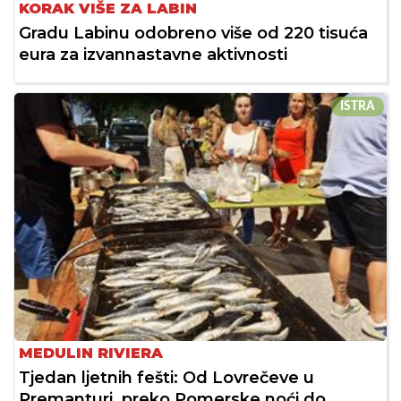
KORAK VIŠE ZA LABIN
Gradu Labinu odobreno više od 220 tisuća
eura za izvannastavne aktivnosti
ISTRA
MEDULIN RIVIERA
Tjedan ljetnih fešti: Od Lovrečeve u
Premanturi, preko Pomerske noći do