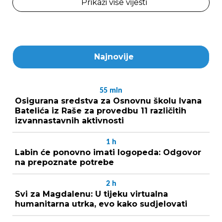
Prikaži više vijesti
Najnovije
55
min
Osigurana sredstva za Osnovnu školu Ivana
Batelića iz Raše za provedbu 11 različitih
izvannastavnih aktivnosti
1
h
Labin će ponovno imati logopeda: Odgovor
na prepoznate potrebe
2
h
Svi za Magdalenu: U tijeku virtualna
humanitarna utrka, evo kako sudjelovati