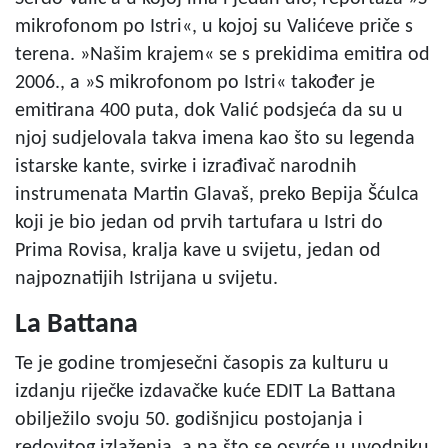
mikrofonom po Istri«, u kojoj su Valićeve priče s
terena. »Našim krajem« se s prekidima emitira od
2006., a »S mikrofonom po Istri« također je
emitirana 400 puta, dok Valić podsjeća da su u
njoj sudjelovala takva imena kao što su legenda
istarske kante, svirke i izrađivač narodnih
instrumenata Martin Glavaš, preko Bepija Šćulca
koji je bio jedan od prvih tartufara u Istri do
Prima Rovisa, kralja kave u svijetu, jedan od
najpoznatijih Istrijana u svijetu.
La Battana
Te je godine tromjesečni časopis za kulturu u
izdanju riječke izdavačke kuće EDIT La Battana
obilježilo svoju 50. godišnjicu postojanja i