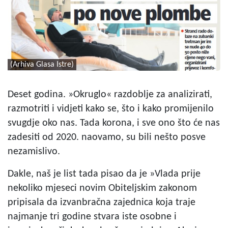
(Arhiva Glasa Istre)
Deset godina. »Okruglo« razdoblje za analizirati,
razmotriti i vidjeti kako se, što i kako promijenilo
svugdje oko nas. Tada korona, i sve ono što će nas
zadesiti od 2020. naovamo, su bili nešto posve
nezamislivo.
Dakle, naš je list tada pisao da je »Vlada prije
nekoliko mjeseci novim Obiteljskim zakonom
pripisala da izvanbračna zajednica koja traje
najmanje tri godine stvara iste osobne i