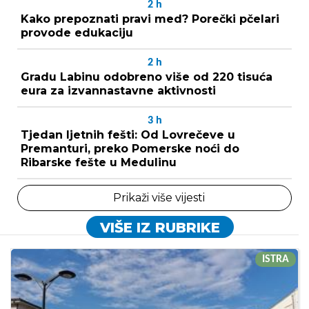
2
h
Kako prepoznati pravi med? Porečki pčelari
provode edukaciju
2
h
Gradu Labinu odobreno više od 220 tisuća
eura za izvannastavne aktivnosti
3
h
Tjedan ljetnih fešti: Od Lovrečeve u
Premanturi, preko Pomerske noći do
Ribarske fešte u Medulinu
Prikaži više vijesti
VIŠE IZ RUBRIKE
ISTRA