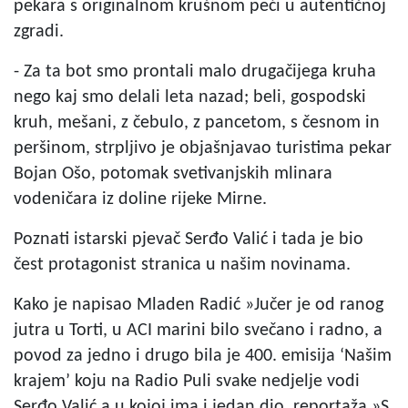
pekara s originalnom krušnom peći u autentičnoj
zgradi.
- Za ta bot smo prontali malo drugačijega kruha
nego kaj smo delali leta nazad; beli, gospodski
kruh, mešani, z čebulo, z pancetom, s česnom in
peršinom, strpljivo je objašnjavao turistima pekar
Bojan Ošo, potomak svetivanjskih mlinara
vodeničara iz doline rijeke Mirne.
Poznati istarski pjevač Serđo Valić i tada je bio
čest protagonist stranica u našim novinama.
Kako je napisao Mladen Radić »Jučer je od ranog
jutra u Torti, u ACI marini bilo svečano i radno, a
povod za jedno i drugo bila je 400. emisija ‘Našim
krajem’ koju na Radio Puli svake nedjelje vodi
Serđo Valić a u kojoj ima i jedan dio, reportaža »S