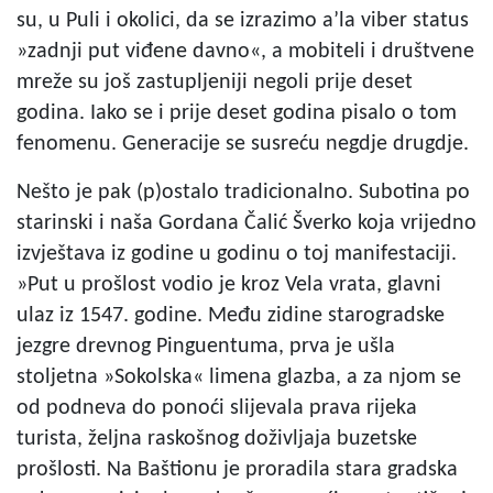
su, u Puli i okolici, da se izrazimo a’la viber status
»zadnji put viđene davno«, a mobiteli i društvene
mreže su još zastupljeniji negoli prije deset
godina. Iako se i prije deset godina pisalo o tom
fenomenu. Generacije se susreću negdje drugdje.
Nešto je pak (p)ostalo tradicionalno. Subotina po
starinski i naša Gordana Čalić Šverko koja vrijedno
izvještava iz godine u godinu o toj manifestaciji.
»Put u prošlost vodio je kroz Vela vrata, glavni
ulaz iz 1547. godine. Među zidine starogradske
jezgre drevnog Pinguentuma, prva je ušla
stoljetna »Sokolska« limena glazba, a za njom se
od podneva do ponoći slijevala prava rijeka
turista, željna raskošnog doživljaja buzetske
prošlosti. Na Baštionu je proradila stara gradska