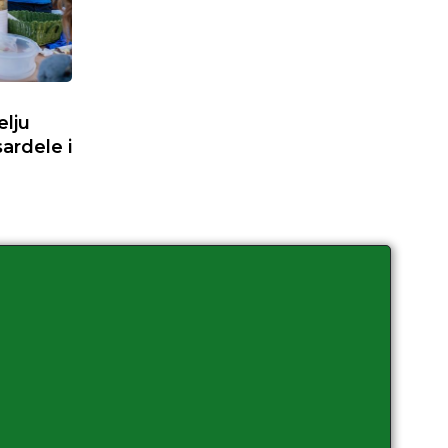
elju
sardele i