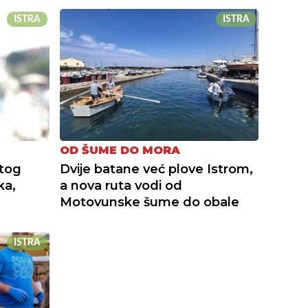
ISTRA
ISTRA
OD ŠUME DO MORA
stog
Dvije batane već plove Istrom,
ka,
a nova ruta vodi od
Motovunske šume do obale
ISTRA