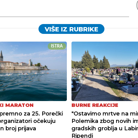
VIŠE IZ RUBRIKE
ISTRA
KI MARATON
BURNE REAKCIJE
spremno za 25. Porečki
"Ostavimo mrtve na mir
 organizatori očekuju
Polemika zbog novih i
 broj prijava
gradskih groblja u Labin
Ripendi