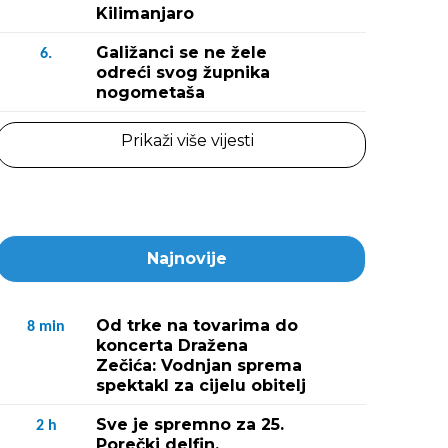
Kilimanjaro
Galižanci se ne žele
6.
odreći svog župnika
nogometaša
Prikaži više vijesti
Najnovije
Od trke na tovarima do
8
min
koncerta Dražena
Zečića: Vodnjan sprema
spektakl za cijelu obitelj
Sve je spremno za 25.
2
h
Porečki delfin,