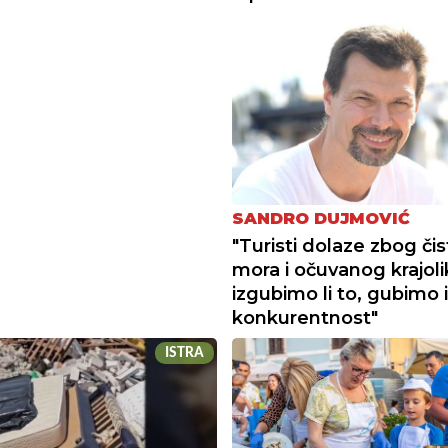
SANDRO DUJMOVIĆ
"Turisti dolaze zbog či
mora i očuvanog krajoli
izgubimo li to, gubimo i
konkurentnost"
ISTRA