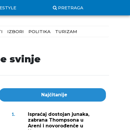
FESTYLE
PRETRAGA
I
IZBORI
POLITIKA
TURIZAM
e svinje
Najčitanije
Ispraćaj dostojan junaka,
1.
zabrana Thompsona u
Areni i novorođenče u