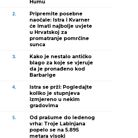
Humu
Pripremite posebne
2.
naočale: Istra i Kvarner
će imati najbolje uvjete
u Hrvatskoj za
promatranje pomrčine
sunca
Kako je nestalo antičko
3.
blago za koje se vjeruje
da je pronađeno kod
Barbarige
Istra se prži: Pogledajte
4.
koliko je stupnjeva
izmjereno u nekim
gradovima
Od prašume do ledenog
5.
vrha: Troje Labinjana
popelo se na 5.895
metara visoki