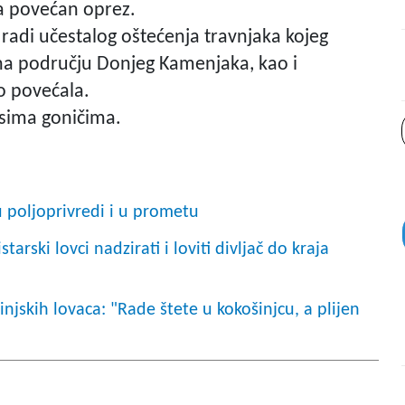
na povećan oprez.
, radi učestalog oštećenja travnjaka kojeg
a na području Donjeg Kamenjaka, kao i
no povećala.
psima goničima.
u poljoprivredi i u prometu
rski lovci nadzirati i loviti divljač do kraja
ovinjskih lovaca: "Rade štete u kokošinjcu, a plijen