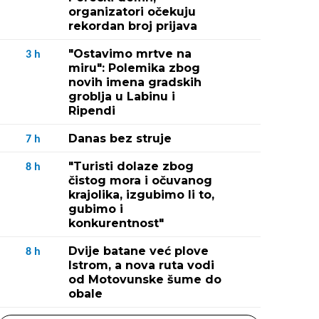
organizatori očekuju
rekordan broj prijava
"Ostavimo mrtve na
3
h
miru": Polemika zbog
novih imena gradskih
groblja u Labinu i
Ripendi
Danas bez struje
7
h
"Turisti dolaze zbog
8
h
čistog mora i očuvanog
krajolika, izgubimo li to,
gubimo i
konkurentnost"
Dvije batane već plove
8
h
Istrom, a nova ruta vodi
od Motovunske šume do
obale