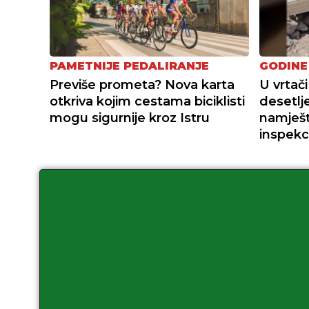
PAMETNIJE PEDALIRANJE
GODINE
Previše prometa? Nova karta
U vrtači
otkriva kojim cestama biciklisti
desetlj
mogu sigurnije kroz Istru
namješta
inspekc