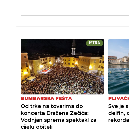
ISTRA
BUMBARSKA FEŠTA
PLIVAČ
Od trke na tovarima do
Sve je 
koncerta Dražena Zečića:
delfin,
Vodnjan sprema spektakl za
rekordan
cijelu obitelj