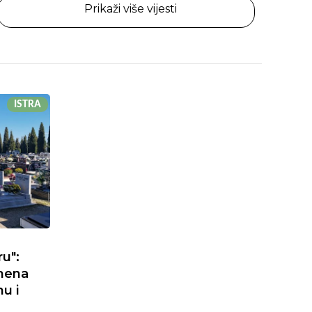
Prikaži više vijesti
ISTRA
u":
mena
u i