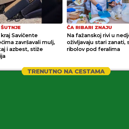
 ŠUTNJE
ČA RIBARI ZNAJU
 kraj Savičente
Na fažanskoj rivi u nedj
ećima završavali mulj,
oživljavaju stari zanati, 
j i azbest, stiže
ribolov pod feralima
ija
TRENUTNO NA CESTAMA