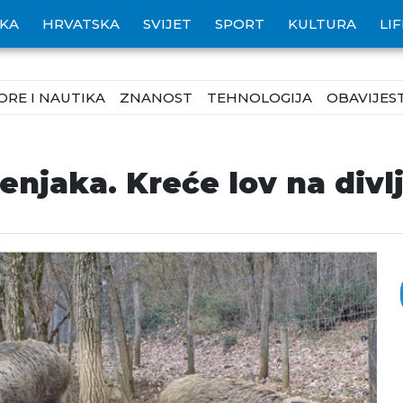
IKA
HRVATSKA
SVIJET
SPORT
KULTURA
LI
ORE I NAUTIKA
ZNANOST
TEHNOLOGIJA
OBAVIJEST
njaka. Kreće lov na divlj