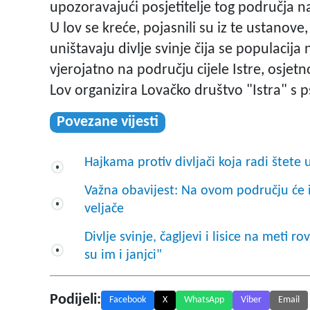
upozoravajući posjetitelje tog područja 
U lov se kreće, pojasnili su iz te ustanove
uništavaju divlje svinje čija se populacij
vjerojatno na području cijele Istre, osjet
Lov organizira Lovačko društvo "Istra" s 
Povezane vijesti
Hajkama protiv divljači koja radi štete 
Važna obavijest: Na ovom području će ista
veljače
Divlje svinje, čagljevi i lisice na meti r
su im i janjci"
Podijeli:
Facebook
X
WhatsApp
Viber
Email