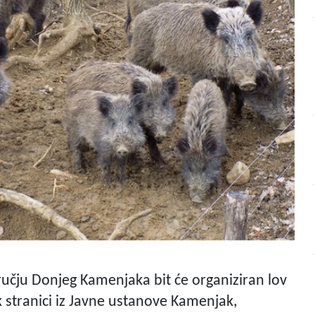
dručju Donjeg Kamenjaka bit će organiziran lov
ok stranici iz Javne ustanove Kamenjak,