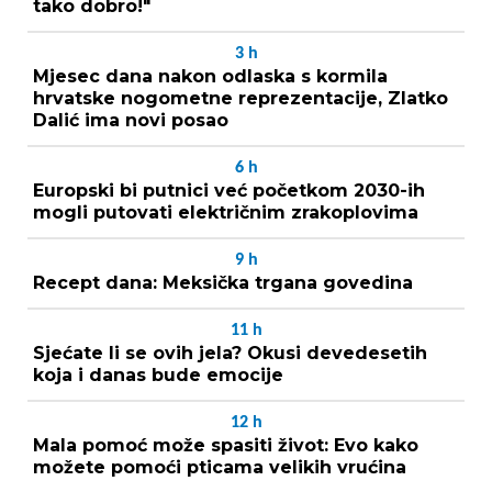
tako dobro!"
3
h
Mjesec dana nakon odlaska s kormila
hrvatske nogometne reprezentacije, Zlatko
Dalić ima novi posao
6
h
Europski bi putnici već početkom 2030-ih
mogli putovati električnim zrakoplovima
9
h
Recept dana: Meksička trgana govedina
11
h
Sjećate li se ovih jela? Okusi devedesetih
koja i danas bude emocije
12
h
Mala pomoć može spasiti život: Evo kako
možete pomoći pticama velikih vrućina