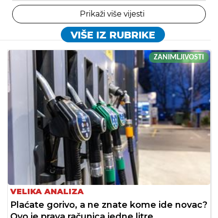
Prikaži više vijesti
VIŠE IZ RUBRIKE
ZANIMLJIVOSTI
VELIKA ANALIZA
Plaćate gorivo, a ne znate kome ide novac?
Ovo je prava računica jedne litre