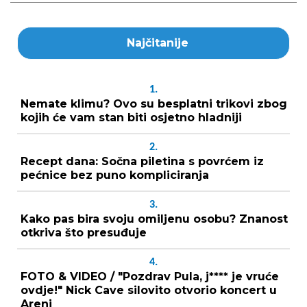
Najčitanije
1.
Nemate klimu? Ovo su besplatni trikovi zbog
kojih će vam stan biti osjetno hladniji
2.
Recept dana: Sočna piletina s povrćem iz
pećnice bez puno kompliciranja
3.
Kako pas bira svoju omiljenu osobu? Znanost
otkriva što presuđuje
4.
FOTO & VIDEO / "Pozdrav Pula, j**** je vruće
ovdje!" Nick Cave silovito otvorio koncert u
Areni