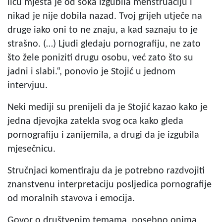
licu mjesta je od šoka izgubila menstruaciju i
nikad je nije dobila nazad. Tvoj grijeh utječe na
druge iako oni to ne znaju, a kad saznaju to je
strašno. (…) Ljudi gledaju pornografiju, ne zato
što žele poniziti drugu osobu, već zato što su
jadni i slabi.“, ponovio je Stojić u jednom
intervjuu.
Neki mediji su prenijeli da je Stojić kazao kako je
jedna djevojka zatekla svog oca kako gleda
pornografiju i zanijemila, a drugi da je izgubila
mjesečnicu.
Stručnjaci komentiraju da je potrebno razdvojiti
znanstvenu interpretaciju posljedica pornografije
od moralnih stavova i emocija.
Govor o društvenim temama, posebno onima