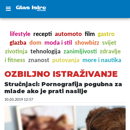
lifestyle
recepti
automoto
film
gastro
glazba
dom
moda i stil
showbizz
svijet
zivotinja
tehnologija
zanimljivosti
zdravlje
i fitness
znanost
putovanja
more i nautika
OZBILJNO ISTRAŽIVANJE
Stručnjaci: Pornografija pogubna za
mlade ako je prati nasilje
10.03.2019 12:57