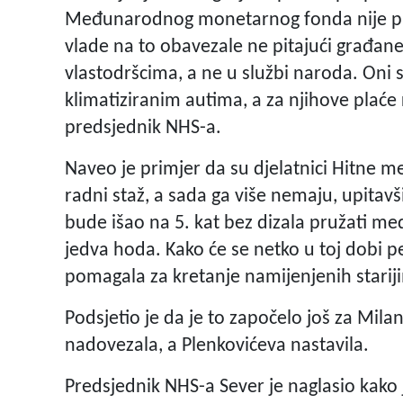
Međunarodnog monetarnog fonda nije prim
vlade na to obavezale ne pitajući građane 
vlastodršcima, a ne u službi naroda. Oni
klimatiziranim autima, a za njihove plaće
predsjednik NHS-a.
Naveo je primjer da su djelatnici Hitne m
radni staž, a sada ga više nemaju, upitavš
bude išao na 5. kat bez dizala pružati m
jedva hoda. Kako će se netko u toj dobi pe
pomagala za kretanje namijenjenih stari
Podsjetio je da je to započelo još za Mila
nadovezala, a Plenkovićeva nastavila.
Predsjednik NHS-a Sever je naglasio kako 