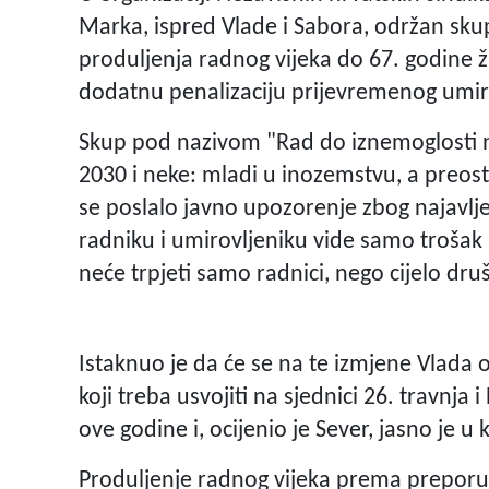
Marka, ispred Vlade i Sabora, održan sku
produljenja radnog vijeka do 67. godine ži
dodatnu penalizaciju prijevremenog umir
Skup pod nazivom "Rad do iznemoglosti ne
2030 i neke: mladi u inozemstvu, a preost
se poslalo javno upozorenje zbog najavlj
radniku i umirovljeniku vide samo trošak 
neće trpjeti samo radnici, nego cijelo dru
Istaknuo je da će se na te izmjene Vlada
koji treba usvojiti na sjednici 26. travnja 
ove godine i, ocijenio je Sever, jasno je u
Produljenje radnog vijeka prema preporu