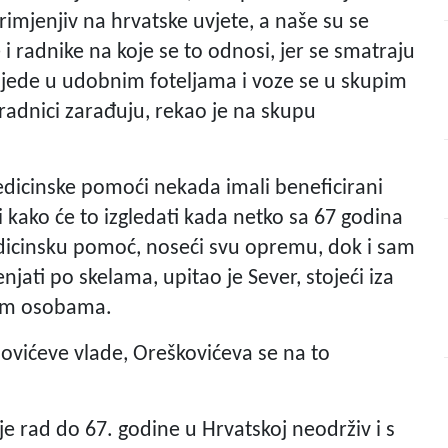
jenjiv na hrvatske uvjete, a naše su se
i radnike na koje se to odnosi, jer se smatraju
 sjede u udobnim foteljama i voze se u skupim
 radnici zarađuju, rekao je na skupu
edicinske pomoći nekada imali beneficirani
i kako će to izgledati kada netko sa 67 godina
edicinsku pomoć, noseći svu opremu, dok i sam
njati po skelama, upitao je Sever, stojeći iza
jim osobama.
novićeve vlade, Oreškovićeva se na to
je rad do 67. godine u Hrvatskoj neodrživ i s