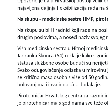
Upozorio je da u Hrvatskoj postoji velik b
najavljena daljnja fleksibilizacija rada na 
Na skupu - medicinske sestre HMP, piroteh
Na skupu su bili i radnici koji rade na p
drugim poslovima, a noseći naziv svojeg 
Viša medicinska sestra u Hitnoj medicin
Jadranka Škunca (54) rekla je kako s godi
statusa službene osobe budući su nerijetko
Svako odugovlačenje odlaska u mirovinu je
se kritična masa osoba s više od 50 godin
bolovanjima i invalidnošću., dodala je.
Pirotehničar Hrvatskog centra za razmini
je pirotehničarima s godinama sve teže oba