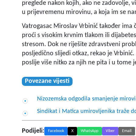
preglede nakon kojih, ako ne zadovolje, vi
u prijevremenu mirovinu, a koja im se na
Vatrogasac Miroslav Vrbinić također ima č
proći s visokim krvnim tlakom ili dijabe
stresom. Dok ne riješite zdravstveni pro
posljedično slijedi otkaz, rekao je Vrbinić
poslije više nitko za njih ne pita i u tome
Povezane vijesti
Nizozemska odgodila smanjenje mirov
Sindikat i Matica umirovljenika traže
Podijeli:
Facebook
X
WhatsApp
Viber
Email