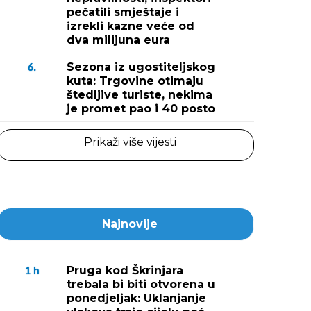
pečatili smještaje i
izrekli kazne veće od
dva milijuna eura
Sezona iz ugostiteljskog
6.
kuta: Trgovine otimaju
štedljive turiste, nekima
je promet pao i 40 posto
Prikaži više vijesti
Najnovije
Pruga kod Škrinjara
1
h
trebala bi biti otvorena u
ponedjeljak: Uklanjanje