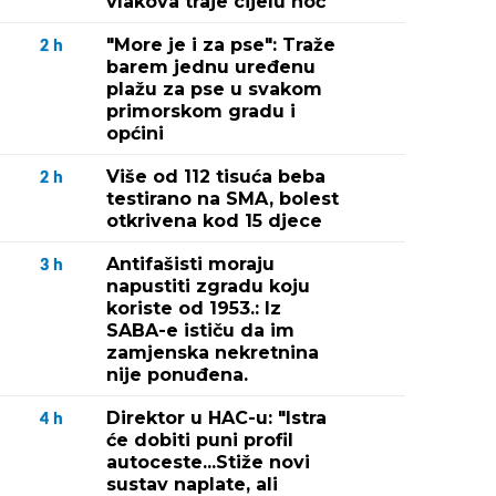
vlakova traje cijelu noć
"More je i za pse": Traže
2
h
barem jednu uređenu
plažu za pse u svakom
primorskom gradu i
općini
Više od 112 tisuća beba
2
h
testirano na SMA, bolest
otkrivena kod 15 djece
Antifašisti moraju
3
h
napustiti zgradu koju
koriste od 1953.: Iz
SABA-e ističu da im
zamjenska nekretnina
nije ponuđena.
Direktor u HAC-u: "Istra
4
h
će dobiti puni profil
autoceste...Stiže novi
sustav naplate, ali