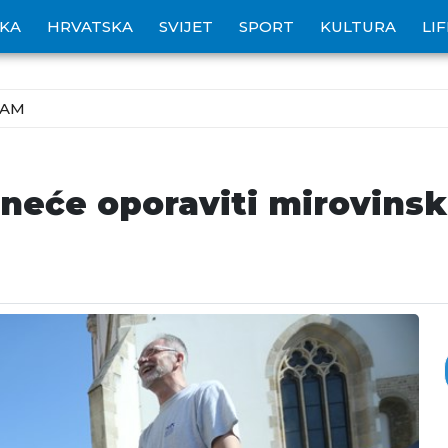
IKA
HRVATSKA
SVIJET
SPORT
KULTURA
LI
ZAM
neće oporaviti mirovinski