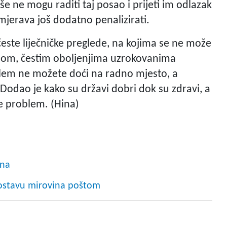
še ne mogu raditi taj posao i prijeti im odlazak
mjerava još dodatno penalizirati.
este liječničke preglede, na kojima se ne može
tesom, čestim oboljenjima uzrokovanima
blem ne možete doći na radno mjesto, a
. Dodao je kako su državi dobri dok su zdravi, a
 je problem. (Hina)
ina
 dostavu mirovina poštom