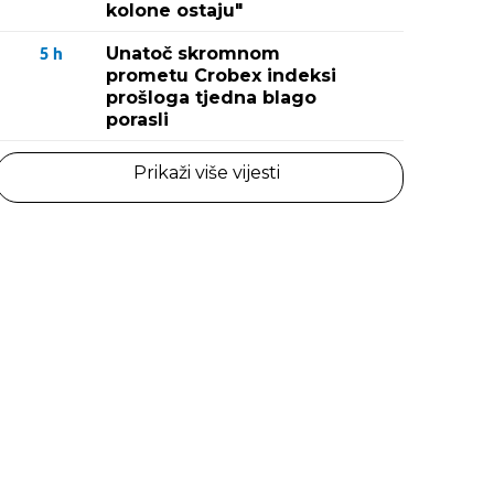
kolone ostaju"
Unatoč skromnom
5
h
prometu Crobex indeksi
prošloga tjedna blago
porasli
Prikaži više vijesti