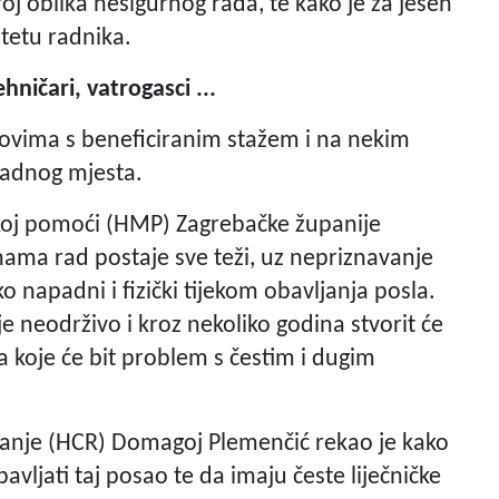
roj oblika nesigurnog rada, te kako je za jesen
štetu radnika.
ničari, vatrogasci ...
oslovima s beneficiranim stažem i na nekim
radnog mjesta.
skoj pomoći (HMP) Zagrebačke županije
nama rad postaje sve teži, uz nepriznavanje
 napadni i fizički tijekom obavljanja posla.
 neodrživo i kroz nekoliko godina stvorit će
a koje će bit problem s čestim i dugim
ranje (HCR) Domagoj Plemenčić rekao je kako
vljati taj posao te da imaju česte liječničke