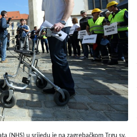
kata (NHS) u srijedu je na zagrebačkom Trgu sv.