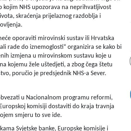
p kojim NHS upozorava na neprihvatljivost
vota, skraćenja prijelaznog razdoblja i
ovljenja.
će oporaviti mirovinski sustav ili Hrvatska
ali rade do iznemoglosti“ organizira se kako bi
enih izmjena u mirovinskom sustavu koje u
na kojemu žele uštedjeti, a zbog čega štetu
štvo, poručio je predsjednik NHS-a Sever.
 obvezati u Nacionalnom programu reformi,
i Europskoj komisiji dostaviti do kraja travnja
 kojem smjeru to sve ide.
kama Svjetske banke, Europske komisije i