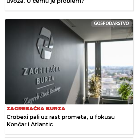
uvoza. U čemu je problem?
GOSPODARSTVO
ZAGREBAČKA BURZA
Crobexi pali uz rast prometa, u fokusu
Končar i Atlantic