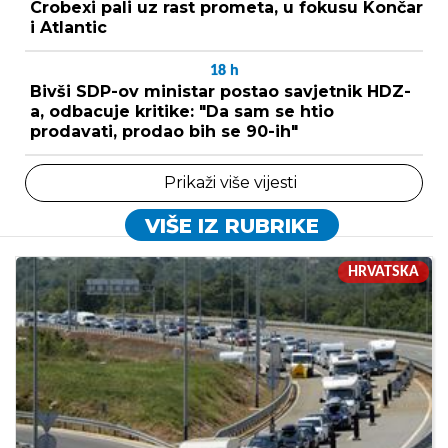
Crobexi pali uz rast prometa, u fokusu Končar
i Atlantic
18
h
Bivši SDP-ov ministar postao savjetnik HDZ-
a, odbacuje kritike: "Da sam se htio
prodavati, prodao bih se 90-ih"
Prikaži više vijesti
VIŠE IZ RUBRIKE
HRVATSKA