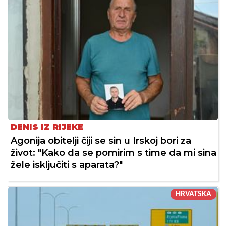
DENIS IZ RIJEKE
Agonija obitelji čiji se sin u Irskoj bori za
život: "Kako da se pomirim s time da mi sina
žele isključiti s aparata?"
HRVATSKA