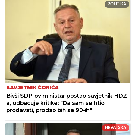
POLITIKA
SAVJETNIK ĆORIĆA
Bivši SDP-ov ministar postao savjetnik HDZ-
a, odbacuje kritike: "Da sam se htio
prodavati, prodao bih se 90-ih"
HRVATSKA