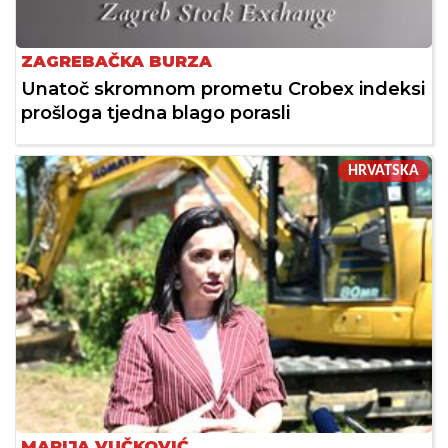
ZAGREBAČKA BURZA
Unatoč skromnom prometu Crobex indeksi
prošloga tjedna blago porasli
HRVATSKA
MARIJA VUČKOVIĆ