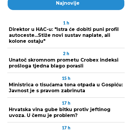
Najnovije
1
h
Direktor u HAC-u: "Istra će dobiti puni profil
autoceste...Stiže novi sustav naplate, ali
kolone ostaju"
2
h
Unatoč skromnom prometu Crobex indeksi
prošloga tjedna blago porasli
15
h
Ministrica o tisućama tona otpada u Gospiću:
Javnost je s pravom zabrinuta
17
h
Hrvatska vina gube bitku protiv jeftinog
uvoza. U čemu je problem?
17
h