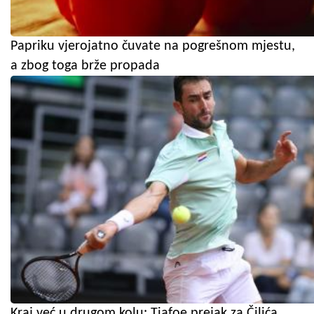
Papriku vjerojatno čuvate na pogrešnom mjestu,
a zbog toga brže propada
Kraj već u drugom kolu: Tiafoe prejak za Čilića