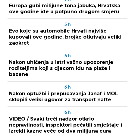
Europa gubi milijune tona jabuka, Hrvatska
ove godine ide u potpuno drugom smjeru
5
h
Evo koje su automobile Hrvati najviše
kupovali ove godine, brojke otkrivaju veliki
zaokret
6
h
Nakon uhićenja u Istri važno upozorenje
roditeljima koji s djecom idu na plaže i
bazene
6
h
Nakon optužbi i prepucavanja Janaf i MOL
sklopili veliki ugovor za transport nafte
6
h
VIDEO / Svaki treći nadzor otkrio
nepravilnosti, inspektori pečatili smještaje i
izrekli kazne veće od dva milijuna eura