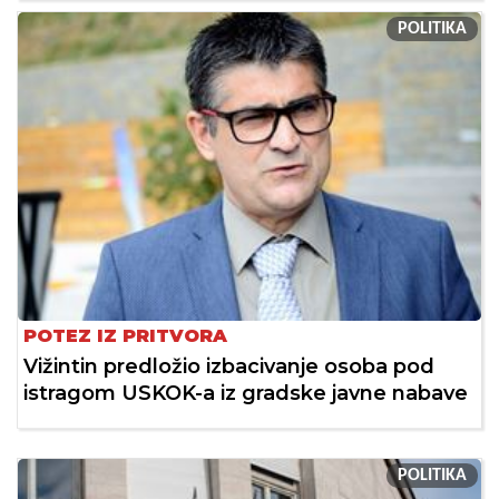
POLITIKA
POTEZ IZ PRITVORA
Vižintin predložio izbacivanje osoba pod
istragom USKOK-a iz gradske javne nabave
POLITIKA