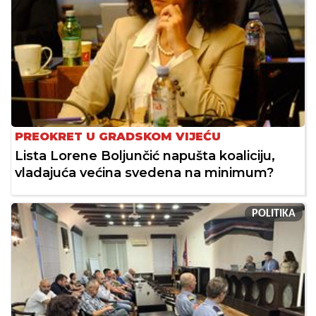
PREOKRET U GRADSKOM VIJEĆU
Lista Lorene Boljunčić napušta koaliciju,
vladajuća većina svedena na minimum?
POLITIKA