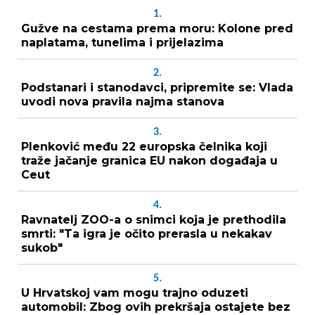
1.
Gužve na cestama prema moru: Kolone pred
naplatama, tunelima i prijelazima
2.
Podstanari i stanodavci, pripremite se: Vlada
uvodi nova pravila najma stanova
3.
Plenković među 22 europska čelnika koji
traže jačanje granica EU nakon događaja u
Ceut
4.
Ravnatelj ZOO-a o snimci koja je prethodila
smrti: "Ta igra je očito prerasla u nekakav
sukob"
5.
U Hrvatskoj vam mogu trajno oduzeti
automobil: Zbog ovih prekršaja ostajete bez