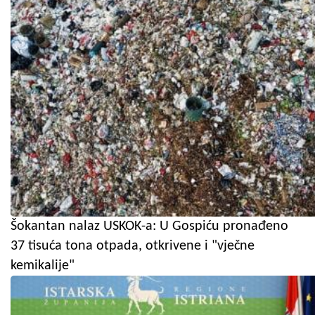
Šokantan nalaz USKOK-a: U Gospiću pronađeno
37 tisuća tona otpada, otkrivene i "vječne
kemikalije"