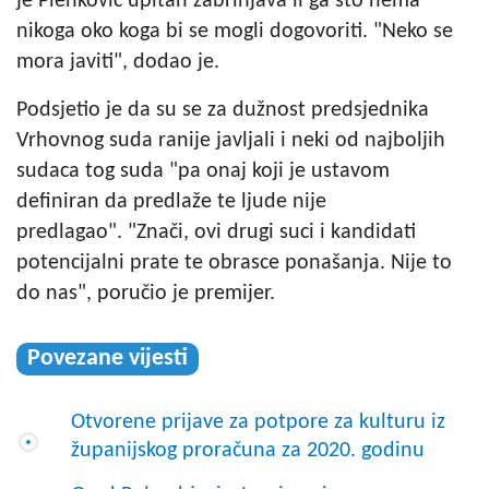
je Plenković upitan zabrinjava li ga što nema
nikoga oko koga bi se mogli dogovoriti. "Neko se
mora javiti", dodao je.
Podsjetio je da su se za dužnost predsjednika
Vrhovnog suda ranije javljali i neki od najboljih
sudaca tog suda "pa onaj koji je ustavom
definiran da predlaže te ljude nije
predlagao". "Znači, ovi drugi suci i kandidati
potencijalni prate te obrasce ponašanja. Nije to
do nas", poručio je premijer.
Povezane vijesti
Otvorene prijave za potpore za kulturu iz
županijskog proračuna za 2020. godinu