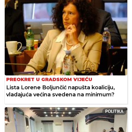
PREOKRET U GRADSKOM VIJEĆU
Lista Lorene Boljunčić napušta koaliciju,
vladajuća većina svedena na minimum?
POLITIKA