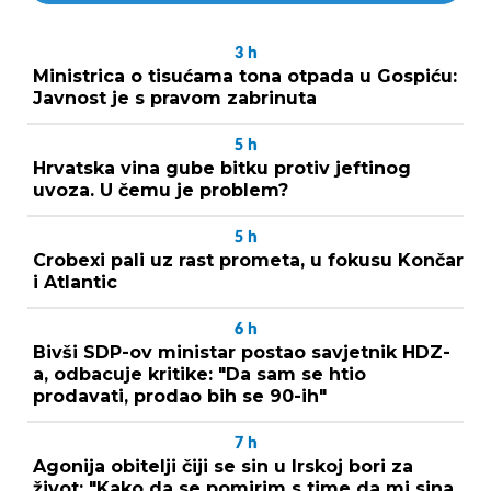
3
h
Ministrica o tisućama tona otpada u Gospiću:
Javnost je s pravom zabrinuta
5
h
Hrvatska vina gube bitku protiv jeftinog
uvoza. U čemu je problem?
5
h
Crobexi pali uz rast prometa, u fokusu Končar
i Atlantic
6
h
Bivši SDP-ov ministar postao savjetnik HDZ-
a, odbacuje kritike: "Da sam se htio
prodavati, prodao bih se 90-ih"
7
h
Agonija obitelji čiji se sin u Irskoj bori za
život: "Kako da se pomirim s time da mi sina