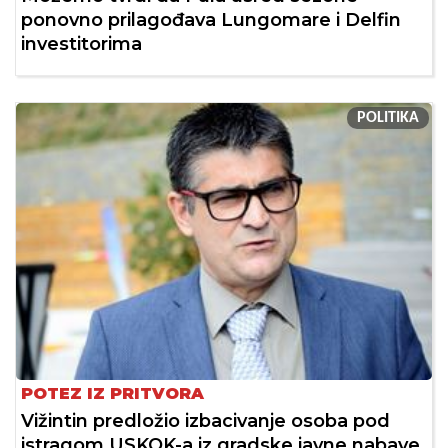
ponovno prilagođava Lungomare i Delfin
investitorima
POLITIKA
POTEZ IZ PRITVORA
Vižintin predložio izbacivanje osoba pod
istragom USKOK-a iz gradske javne nabave