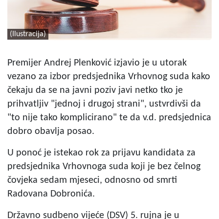
(Ilustracija)
Premijer Andrej Plenković izjavio je u utorak
vezano za izbor predsjednika Vrhovnog suda kako
čekaju da se na javni poziv javi netko tko je
prihvatljiv "jednoj i drugoj strani", ustvrdivši da
"to nije tako komplicirano" te da v.d. predsjednica
dobro obavlja posao.
U ponoć je istekao rok za prijavu kandidata za
predsjednika Vrhovnoga suda koji je bez čelnog
čovjeka sedam mjeseci, odnosno od smrti
Radovana Dobronića.
Državno sudbeno vijeće (DSV) 5. rujna je u