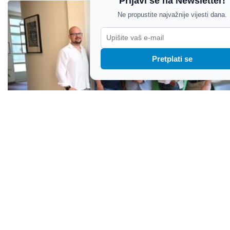
Prijavi se na Newsletter!
Ne propustite najvažnije vijesti dana.
Pretplati se
Night Express kod Miletića prije koncerta kojim
obilježava dva desetljeća na sceni