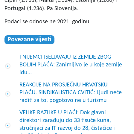
Cipar (1.731), Malta (1.524), Estonija (1.266) i
Portugal (1.236). Pa Slovenija.
Podaci se odnose ne 2021. godinu.
Povezane vijesti
I NIJEMCI ISELJAVAJU IZ ZEMLJE ZBOG
BOLJIH PLAĆA: Zanimljivo je u koje zemlje
idu…
REAKCIJE NA PROSJEČNU HRVATSKU
PLAĆU. SINDIKALISTICA CVITIĆ: Ljudi neće
raditi za to, pogotovo ne u turizmu
VELIKE RAZLIKE U PLAĆI: Dok glavni
direktori zarađuju do 33 tisuće kuna,
stručnjaci za IT razvoj do 28, čistačice i