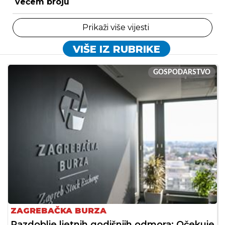
većem broju
Prikaži više vijesti
VIŠE IZ RUBRIKE
GOSPODARSTVO
ZAGREBAČKA BURZA
Razdoblje ljetnih godišnjih odmora: Očekuje