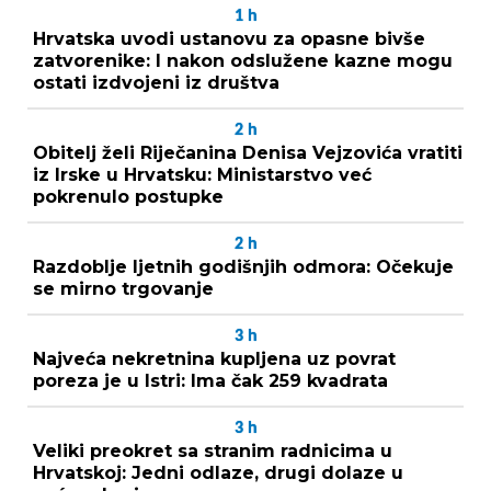
1
h
Hrvatska uvodi ustanovu za opasne bivše
zatvorenike: I nakon odslužene kazne mogu
ostati izdvojeni iz društva
2
h
Obitelj želi Riječanina Denisa Vejzovića vratiti
iz Irske u Hrvatsku: Ministarstvo već
pokrenulo postupke
2
h
Razdoblje ljetnih godišnjih odmora: Očekuje
se mirno trgovanje
3
h
Najveća nekretnina kupljena uz povrat
poreza je u Istri: Ima čak 259 kvadrata
3
h
Veliki preokret sa stranim radnicima u
Hrvatskoj: Jedni odlaze, drugi dolaze u