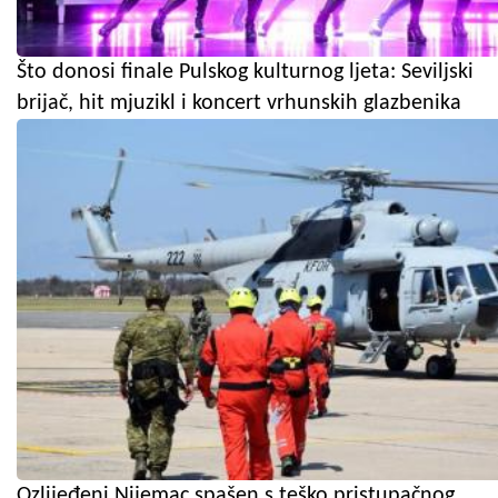
Što donosi finale Pulskog kulturnog ljeta: Seviljski
brijač, hit mjuzikl i koncert vrhunskih glazbenika
Ozlijeđeni Nijemac spašen s teško pristupačnog