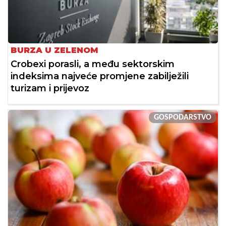
BURZA U ZELENOM
Crobexi porasli, a među sektorskim
indeksima najveće promjene zabilježili
turizam i prijevoz
GOSPODARSTVO