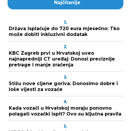
Najčitanije
1.
Država isplaćuje do 720 eura mjesečno: Tko
može dobiti inkluzivni dodatak
2.
KBC Zagreb prvi u Hrvatskoj uveo
najnapredniji CT uređaj: Donosi preciznije
pretrage i manje zračenja
3.
Stižu nove cijene goriva: Donosimo dobre i
loše vijesti za vozače
4.
Kada vozači u Hrvatskoj moraju ponovno
polagati vozački ispit? Ovo su ključna pravila
5.