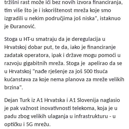
tržišni rast može ići bez novih izvora financiranja,
tim više što je i iskorištenost mreža koje smo
izgradili u nekim područjima još niska", istaknuo
je Đuranović.
Stoga u HT-u smatraju da je deregulacija u
Hrvatskoj dobar put, te da, iako je financiranje
zadatak operatora, ipak i države mogu pomoći u
razvoju gigabitnih mreža. Stoga je apelirao da se
u Hrvatskoj "nađe rješenje za još 500 tisuća
kućanstava za koje nema planova za mreže velikih
brzina".
Dejan Turk iz A1 Hrvatska i A1 Slovenija naglasio
je pak važnost inovativnosti telekoma, koja je u
padu zbog velikih ulaganja u infrastrukturu - u
optičku i 5G mrežu.