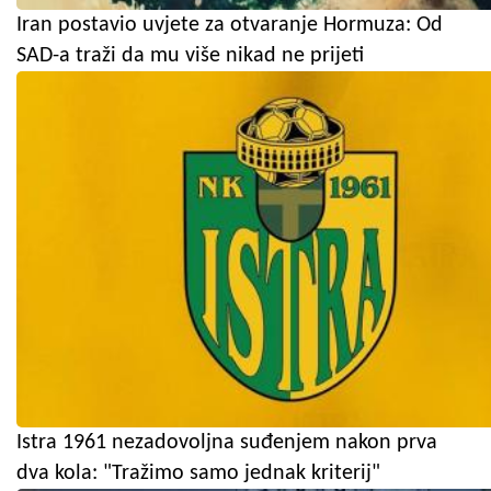
Iran postavio uvjete za otvaranje Hormuza: Od
SAD-a traži da mu više nikad ne prijeti
Istra 1961 nezadovoljna suđenjem nakon prva
dva kola: "Tražimo samo jednak kriterij"