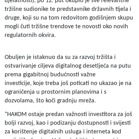
djelatnosti), po 12. put okupio je sve relevantne
tržišne sudionike te predstavnike državnih tijela i
druge, koji su na tom redovitom godišnjem skupu
mogli čuti tržišne trendove te novosti oko novih
regulatornih okvira.
Obuljen je istaknuo da su za razvoj tržišta i
ostvarivanje ciljeva digitalnog desetljeća na putu
prema gigabitnoj budućnosti važne
investicije, koje treba još poticati no ukazao je na
ograničenja u prostornim planovima i s
dozvolama, što koči gradnju mreža.
"HAKOM ostaje predan važnosti investitora za još
bolji razvoj, kao i podizanju dostupnosti i svijesti
za korištenje digitalnih usluga i interneta kod