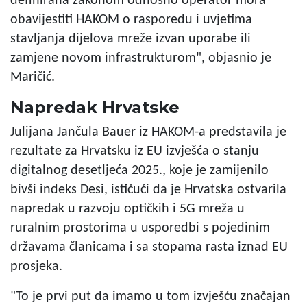
definirana zakonom odnosno operator mora
obavijestiti HAKOM o rasporedu i uvjetima
stavljanja dijelova mreže izvan uporabe ili
zamjene novom infrastrukturom", objasnio je
Maričić.
Napredak Hrvatske
Julijana Jančula Bauer iz HAKOM-a predstavila je
rezultate za Hrvatsku iz EU izvješća o stanju
digitalnog desetljeća 2025., koje je zamijenilo
bivši indeks Desi, ističući da je Hrvatska ostvarila
napredak u razvoju optičkih i 5G mreža u
ruralnim prostorima u usporedbi s pojedinim
državama članicama i sa stopama rasta iznad EU
prosjeka.
"To je prvi put da imamo u tom izvješću značajan