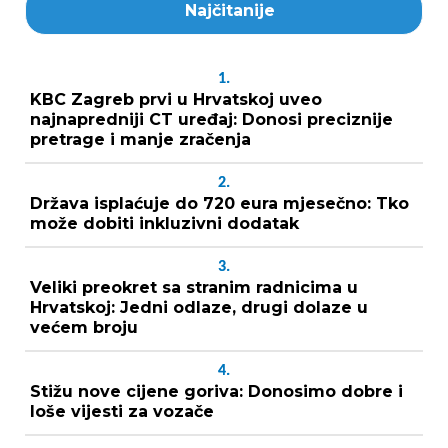
Najčitanije
1.
KBC Zagreb prvi u Hrvatskoj uveo
najnapredniji CT uređaj: Donosi preciznije
pretrage i manje zračenja
2.
Država isplaćuje do 720 eura mjesečno: Tko
može dobiti inkluzivni dodatak
3.
Veliki preokret sa stranim radnicima u
Hrvatskoj: Jedni odlaze, drugi dolaze u
većem broju
4.
Stižu nove cijene goriva: Donosimo dobre i
loše vijesti za vozače