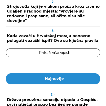
5.
Strojovođa koji je vlakom prošao kroz crveno
udaljen s radnog mjesta: "Provjere su
redovne i propisane, ali očito nisu bile
dovoljne"
6.
Kada vozači u Hrvatskoj moraju ponovno
polagati vozački ispit? Ovo su ključna pravila
Prikaži više vijesti
Najnovije
3
h
Država preuzima sanaciju otpada u Gospiću,
prvi natječaj propao bez ijedne ponude