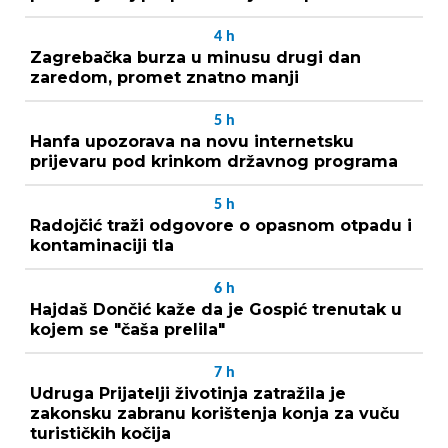
4
h
Zagrebačka burza u minusu drugi dan
zaredom, promet znatno manji
5
h
Hanfa upozorava na novu internetsku
prijevaru pod krinkom državnog programa
5
h
Radojčić traži odgovore o opasnom otpadu i
kontaminaciji tla
6
h
Hajdaš Dončić kaže da je Gospić trenutak u
kojem se "čaša prelila"
7
h
Udruga Prijatelji životinja zatražila je
zakonsku zabranu korištenja konja za vuču
turističkih kočija