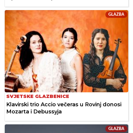
GLAZBA
SVJETSKE GLAZBENICE
Klavirski trio Accio večeras u Rovinj donosi
Mozarta i Debussyja
GLAZBA