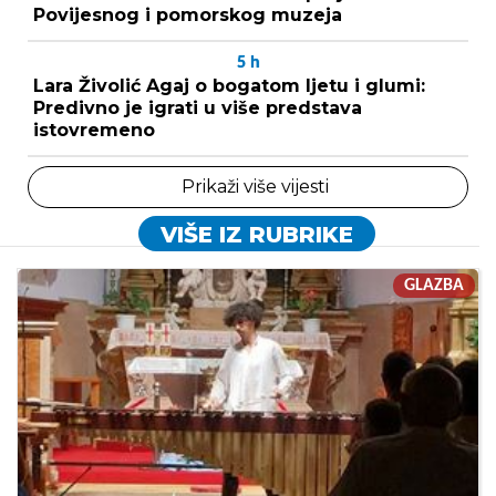
Povijesnog i pomorskog muzeja
5
h
Lara Živolić Agaj o bogatom ljetu i glumi:
Predivno je igrati u više predstava
istovremeno
Prikaži više vijesti
VIŠE IZ RUBRIKE
GLAZBA