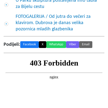
U Parku skulptura postavljena info tabla
za Bijelu cestu
FOTOGALERIJA / Od jutra do večeri za
klavirom. Dubrova je danas velika
pozornica mladih glazbenika
Podijeli:
Facebook
X
WhatsApp
Viber
Email