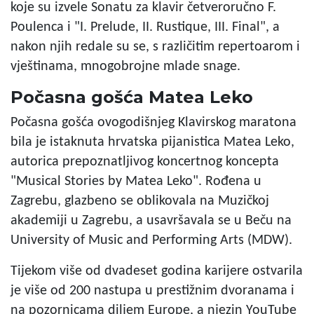
koje su izvele Sonatu za klavir četveroručno F.
Poulenca i "I. Prelude, II. Rustique, III. Final", a
nakon njih redale su se, s različitim repertoarom i
vještinama, mnogobrojne mlade snage.
Počasna gošća Matea Leko
Počasna gošća ovogodišnjeg Klavirskog maratona
bila je istaknuta hrvatska pijanistica Matea Leko,
autorica prepoznatljivog koncertnog koncepta
"Musical Stories by Matea Leko". Rođena u
Zagrebu, glazbeno se oblikovala na Muzičkoj
akademiji u Zagrebu, a usavršavala se u Beču na
University of Music and Performing Arts (MDW).
Tijekom više od dvadeset godina karijere ostvarila
je više od 200 nastupa u prestižnim dvoranama i
na pozornicama diljem Europe, a njezin YouTube