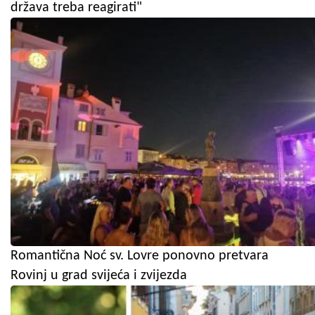
država treba reagirati"
Romantična Noć sv. Lovre ponovno pretvara
Rovinj u grad svijeća i zvijezda