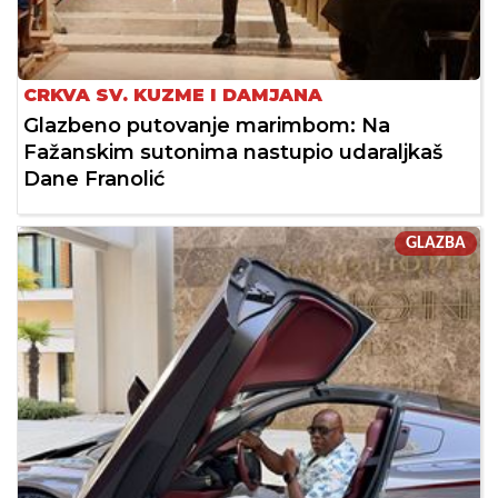
CRKVA SV. KUZME I DAMJANA
Glazbeno putovanje marimbom: Na
Fažanskim sutonima nastupio udaraljkaš
Dane Franolić
GLAZBA