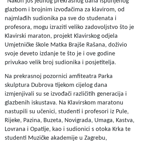
"Nakon još jednog prekrasnog dana ispunjenog
glazbom i brojnim izvođačima za klavirom, od
najmlađih sudionika pa sve do studenata i
profesora, mogu izraziti veliko zadovoljstvo što je
Klavirski maraton, projekt Klavirskog odjela
Umjetničke škole Matka Brajše Rašana, doživio
svoje deveto izdanje te što je i ove godine
privukao velik broj sudionika i posjetitelja.
Na prekrasnoj pozornici amfiteatra Parka
skulptura Dubrova tijekom cijelog dana
izmjenjivali su se izvođači različitih generacija i
glazbenih iskustava. Na Klavirskom maratonu
nastupili su učenici, studenti i profesori iz Pule,
Rijeke, Pazina, Buzeta, Novigrada, Umaga, Kastva,
Lovrana i Opatije, kao i sudionici s otoka Krka te
studenti Muzičke akademije u Zagrebu,