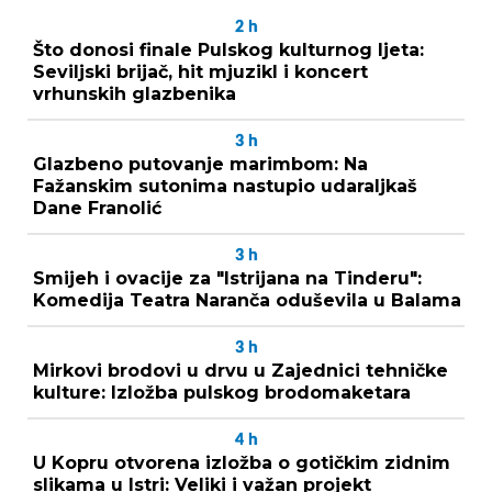
2
h
Što donosi finale Pulskog kulturnog ljeta:
Seviljski brijač, hit mjuzikl i koncert
vrhunskih glazbenika
3
h
Glazbeno putovanje marimbom: Na
Fažanskim sutonima nastupio udaraljkaš
Dane Franolić
3
h
Smijeh i ovacije za "Istrijana na Tinderu":
Komedija Teatra Naranča oduševila u Balama
3
h
Mirkovi brodovi u drvu u Zajednici tehničke
kulture: Izložba pulskog brodomaketara
4
h
U Kopru otvorena izložba o gotičkim zidnim
slikama u Istri: Veliki i važan projekt