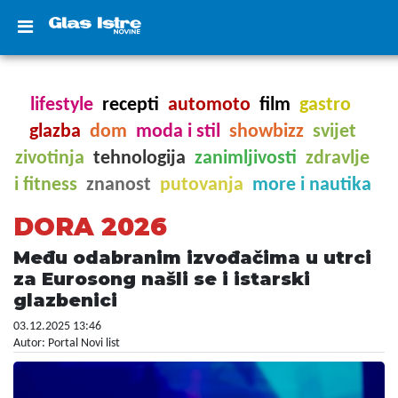
lifestyle
recepti
automoto
film
gastro
glazba
dom
moda i stil
showbizz
svijet
zivotinja
tehnologija
zanimljivosti
zdravlje
i fitness
znanost
putovanja
more i nautika
DORA 2026
Među odabranim izvođačima u utrci
za Eurosong našli se i istarski
glazbenici
03.12.2025 13:46
Autor: Portal Novi list