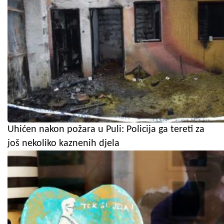
Uhićen nakon požara u Puli: Policija ga tereti za
još nekoliko kaznenih djela