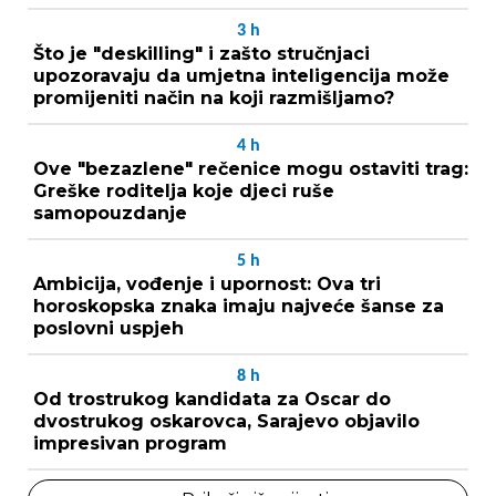
3
h
Što je "deskilling" i zašto stručnjaci
upozoravaju da umjetna inteligencija može
promijeniti način na koji razmišljamo?
4
h
Ove "bezazlene" rečenice mogu ostaviti trag:
Greške roditelja koje djeci ruše
samopouzdanje
5
h
Ambicija, vođenje i upornost: Ova tri
horoskopska znaka imaju najveće šanse za
poslovni uspjeh
8
h
Od trostrukog kandidata za Oscar do
dvostrukog oskarovca, Sarajevo objavilo
impresivan program