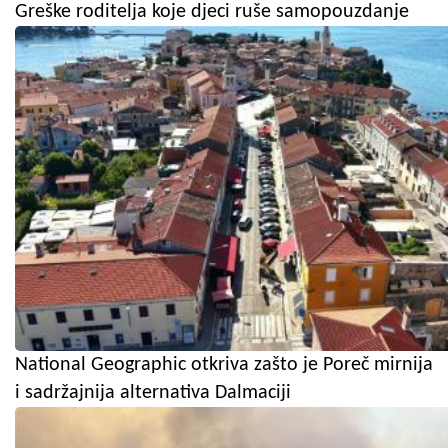
Greške roditelja koje djeci ruše samopouzdanje
National Geographic otkriva zašto je Poreč mirnija
i sadržajnija alternativa Dalmaciji