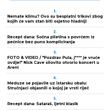
1.
Nemate klimu? Ovo su besplatni trikovi zbog
kojih će vam stan biti osjetno hladniji
2.
Recept dana: Sočna piletina s povrćem iz
pećnice bez puno kompliciranja
3.
FOTO & VIDEO / "Pozdrav Pula, j**** je vruće
ovdje!" Nick Cave silovito otvorio koncert u
Areni
4.
Meduze se pojavile uz istarsku obalu:
Stručnjaci objasnili o kojoj je vrsti riječ
5.
Recept dana: Sataraš, ljetni klasik