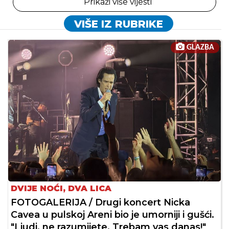
Prikaži više vijesti
VIŠE IZ RUBRIKE
GLAZBA
DVIJE NOĆI, DVA LICA
FOTOGALERIJA / Drugi koncert Nicka
Cavea u pulskoj Areni bio je umorniji i gušći.
"Ljudi, ne razumijete. Trebam vas danas!"