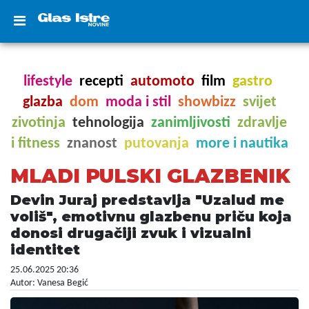
lifestyle
recepti
automoto
film
gastro
glazba
dom
moda i stil
showbizz
svijet
zivotinja
tehnologija
zanimljivosti
zdravlje
i fitness
znanost
putovanja
more i nautika
MLADI PULSKI GLAZBENIK
Devin Juraj predstavlja "Uzalud me
voliš", emotivnu glazbenu priču koja
donosi drugačiji zvuk i vizualni
identitet
25.06.2025 20:36
Autor: Vanesa Begić