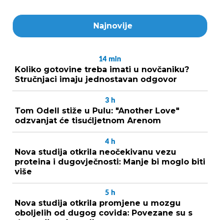
Najnovije
14
min
Koliko gotovine treba imati u novčaniku?
Stručnjaci imaju jednostavan odgovor
3
h
Tom Odell stiže u Pulu: "Another Love"
odzvanjat će tisućljetnom Arenom
4
h
Nova studija otkrila neočekivanu vezu
proteina i dugovječnosti: Manje bi moglo biti
više
5
h
Nova studija otkrila promjene u mozgu
oboljelih od dugog covida: Povezane su s