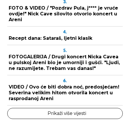
3.
FOTO & VIDEO / "Pozdrav Pula, j**** je vruće
ovdje!" Nick Cave silovito otvorio koncert u
Areni
4.
Recept dana: Sataraš, ljetni klasik
5.
FOTOGALERIJA / Drugi koncert Nicka Cavea
u pulskoj Areni bio je umorniji i gušći. "Ljudi,
ne razumijete. Trebam vas danas!"
6.
VIDEO / Ovo će biti dobra noć, predosjećam!
Severina velikim hitom otvorila koncert u
rasprodanoj Areni
Prikaži više vijesti