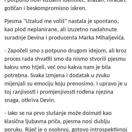
i potpuno novi vizualni identitet, snažan, mračan,
gotičan i beskompromisno iskren.
Pjesma "Uzalud me voliš" nastala je spontano,
kao plod neplanirane, ali izuzetno nadahnute
suradnje Devina i producenta Marka Mihaljevića.
- Započeli smo s potpuno drugom idejom, ali kroz
proces rada shvatili smo da nismo stvorili pjesmu
kakvu smo htjeli, već onu kakva nam je bila
potrebna. Svaka izmjena i dodatak u zvuku
mijenjali su emociju koju prenosimo. I upravo je u
toj ranjivosti i promjenjivosti rođena njezina
snaga, otkriva Devin.
- Iako se na prvo slušanje može doimati kao
klasična ljubavna priča, pjesma nosi dublju
poruku. Riječ je o osobnoj, gotovo introspektivnoj