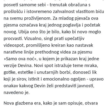
posveti samome sebi - trenutak obračuna s
prošlošću i istovremeno zahvalnost vlastitom biću
na svemu proživljenom. Za mladog pjevača ova
pjesma označava kraj jednog poglavlja i početak
novog. Ubija ono što je bilo, kako bi novo moglo
procvasti. Vizualno, singl prati upečatljiv
videospot, promišljeno kreiran kao nastavak
narativne linije prethodnog videa za pjesmu
»Samo ova noć«, u kojem je prikazan kraj jedne
verzije Devina. Novi spot istražuje teme mraka,
gotike, estetike i unutarnjih borbi, donoseći lik
koji je sirov, istinit i emocionalno ogoljen - upravo
onakav kakvog Devin želi predstaviti javnosti,
navedeno je.
Nova glazbena era, kako je sam opisuje, otvara