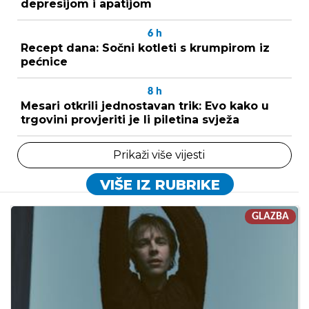
depresijom i apatijom
6
h
Recept dana: Sočni kotleti s krumpirom iz
pećnice
8
h
Mesari otkrili jednostavan trik: Evo kako u
trgovini provjeriti je li piletina svježa
Prikaži više vijesti
VIŠE IZ RUBRIKE
GLAZBA