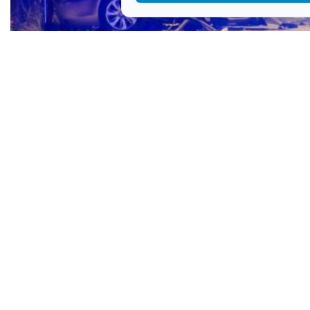
Mazda se zabila u betonski stup i raspala na dva
dijela, poginulo troje ljudi