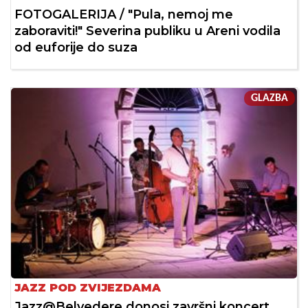
FOTOGALERIJA / "Pula, nemoj me
zaboraviti!" Severina publiku u Areni vodila
od euforije do suza
GLAZBA
JAZZ POD ZVIJEZDAMA
Jazz@Belvedere donosi završni koncert