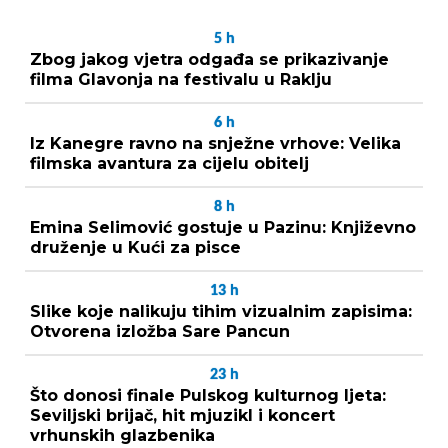
5
h
Zbog jakog vjetra odgađa se prikazivanje
filma Glavonja na festivalu u Raklju
6
h
Iz Kanegre ravno na snježne vrhove: Velika
filmska avantura za cijelu obitelj
8
h
Emina Selimović gostuje u Pazinu: Književno
druženje u Kući za pisce
13
h
Slike koje nalikuju tihim vizualnim zapisima:
Otvorena izložba Sare Pancun
23
h
Što donosi finale Pulskog kulturnog ljeta:
Seviljski brijač, hit mjuzikl i koncert
vrhunskih glazbenika