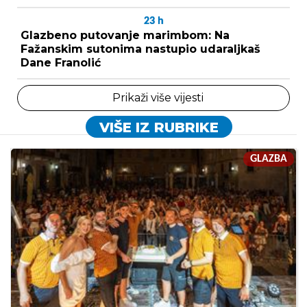
23
h
Glazbeno putovanje marimbom: Na
Fažanskim sutonima nastupio udaraljkaš
Dane Franolić
Prikaži više vijesti
VIŠE IZ RUBRIKE
GLAZBA