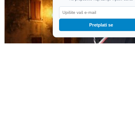
Pretplati se
Galižanci se ne žele odreći svog župnika
nogometaša