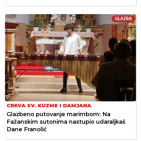
GLAZBA
CRKVA SV. KUZME I DAMJANA
Glazbeno putovanje marimbom: Na
Fažanskim sutonima nastupio udaraljkaš
Dane Franolić