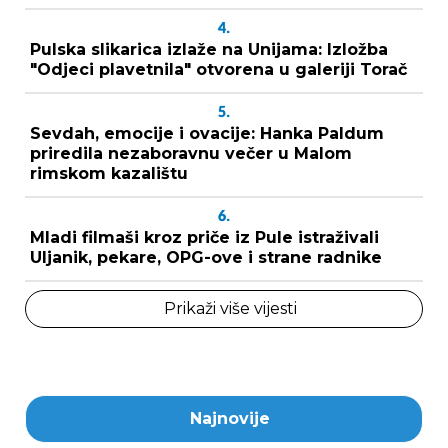
4.
Pulska slikarica izlaže na Unijama: Izložba
"Odjeci plavetnila" otvorena u galeriji Torač
5.
Sevdah, emocije i ovacije: Hanka Paldum
priredila nezaboravnu večer u Malom
rimskom kazalištu
6.
Mladi filmaši kroz priče iz Pule istraživali
Uljanik, pekare, OPG-ove i strane radnike
Prikaži više vijesti
Najnovije