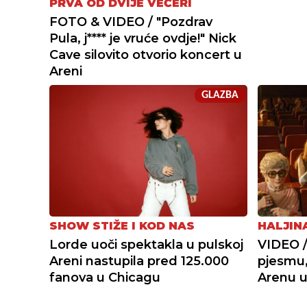
PRVA OD DVIJE VEČERI
FOTO & VIDEO / "Pozdrav
Pula, j**** je vruće ovdje!" Nick
Cave silovito otvorio koncert u
Areni
GLAZBA
SHOW STIŽE I KOD NAS
HALJIN
Lorde uoči spektakla u pulskoj
VIDEO /
Areni nastupila pred 125.000
pjesmu,
fanova u Chicagu
Arenu u