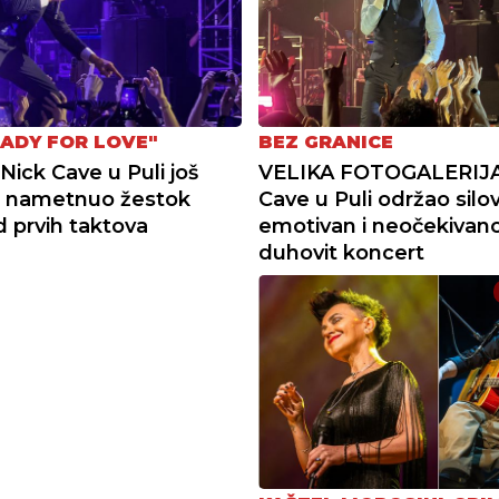
EADY FOR LOVE"
BEZ GRANICE
Nick Cave u Puli još
VELIKA FOTOGALERIJA 
 nametnuo žestok
Cave u Puli održao silov
d prvih taktova
emotivan i neočekivan
duhovit koncert