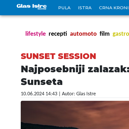
PULA
ISTRA
CRNA KRON
lifestyle
recepti
automoto
film
gastr
SUNSET SESSION
Najposebniji zalazak
Sunseta
10.06.2024 14:43
| Autor: Glas Istre