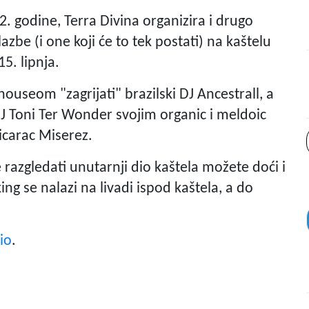
. godine, Terra Divina organizira i drugo
azbe (i one koji će to tek postati) na kaštelu
5. lipnja.
useom "zagrijati" brazilski DJ Ancestrall, a
DJ Toni Ter Wonder svojim organic i meldoic
icarac Miserez.
te razgledati unutarnji dio kaštela možete doći i
ng se nalazi na livadi ispod kaštela, a do
io
.