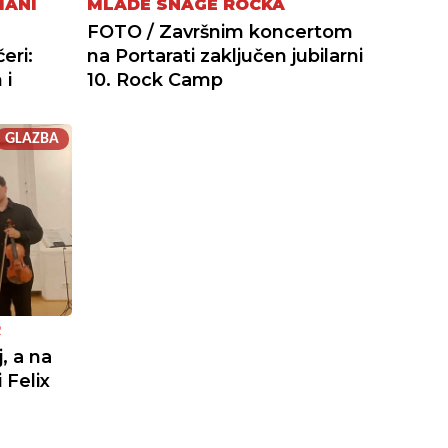
MANI
MLADE SNAGE ROCKA
FOTO / Završnim koncertom
eri:
na Portarati zaključen jubilarni
 i
10. Rock Camp
GLAZBA
R
j, a na
 Felix