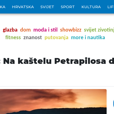
IKA
HRVATSKA
SVIJET
SPORT
KULTURA
LI
o
glazba
dom
moda i stil
showbizz
svijet zivotin
fitness
znanost
putovanja
more i nautika
: Na kaštelu Petrapilosa 