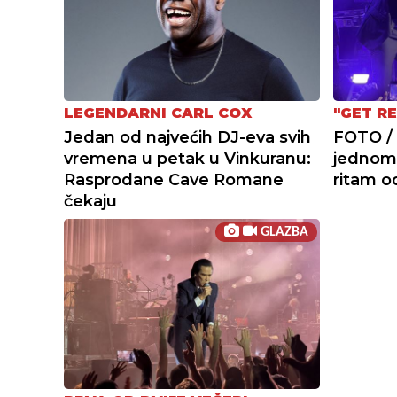
LEGENDARNI CARL COX
"GET R
Jedan od najvećih DJ-eva svih
FOTO / 
vremena u petak u Vinkuranu:
jednom
Rasprodane Cave Romane
ritam o
čekaju
GLAZBA