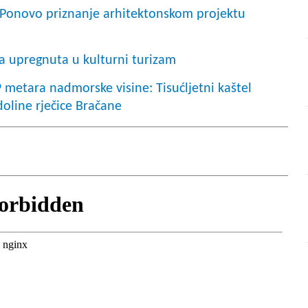
novo priznanje arhitektonskom projektu
a upregnuta u kulturni turizam
9 metara nadmorske visine: Tisućljetni kaštel
oline rječice Bračane