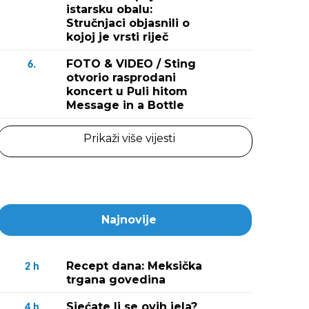
istarsku obalu:
Stručnjaci objasnili o
kojoj je vrsti riječ
FOTO & VIDEO / Sting
6.
otvorio rasprodani
koncert u Puli hitom
Message in a Bottle
Prikaži više vijesti
Najnovije
Recept dana: Meksička
2
h
trgana govedina
Sjećate li se ovih jela?
4
h