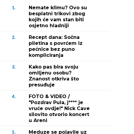
Nemate klimu? Ovo su
1.
besplatni trikovi zbog
kojih će vam stan biti
osjetno hladniji
Recept dana: Sočna
2.
piletina s povrćem iz
pećnice bez puno
kompliciranja
Kako pas bira svoju
3.
omiljenu osobu?
Znanost otkriva što
presuđuje
FOTO & VIDEO /
4.
"Pozdrav Pula, j**** je
vruće ovdje!" Nick Cave
silovito otvorio koncert
u Areni
Meduze se pojavile uz
5.