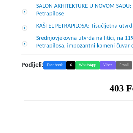
SALON ARHITEKTURE U NOVOM SADU: Po
Petrapilose
KAŠTEL PETRAPILOSA: Tisućljetna utvrd
Srednjovjekovna utvrda na litici, na 11
Petrapilosa, impozantni kameni čuvar d
Podijeli:
Facebook
X
WhatsApp
Viber
Email