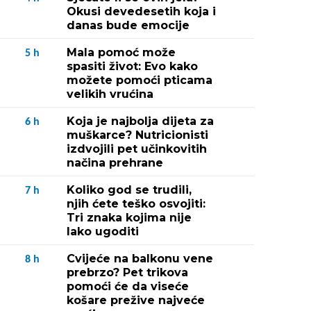
Okusi devedesetih koja i
danas bude emocije
Mala pomoć može
5
h
spasiti život: Evo kako
možete pomoći pticama
velikih vrućina
Koja je najbolja dijeta za
6
h
muškarce? Nutricionisti
izdvojili pet učinkovitih
načina prehrane
Koliko god se trudili,
7
h
njih ćete teško osvojiti:
Tri znaka kojima nije
lako ugoditi
Cvijeće na balkonu vene
8
h
prebrzo? Pet trikova
pomoći će da viseće
košare prežive najveće