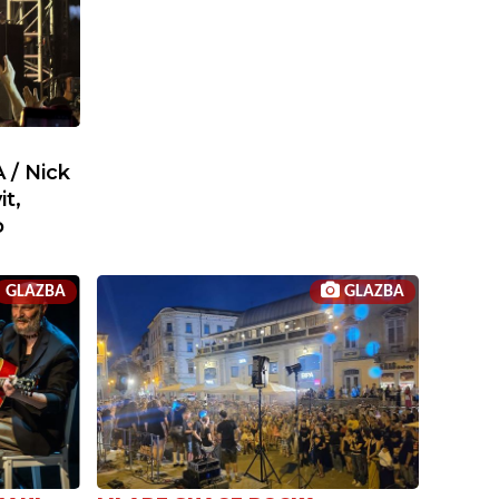
/ Nick
it,
o
GLAZBA
GLAZBA