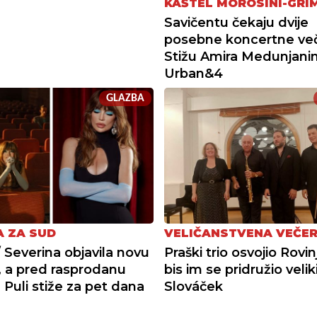
KAŠTEL MOROSINI-GRI
Savičentu čekaju dvije
posebne koncertne več
Stižu Amira Medunjanin
Urban&4
GLAZBA
A ZA SUD
VELIČANSTVENA VEČE
 Severina objavila novu
Praški trio osvojio Rovin
 a pred rasprodanu
bis im se pridružio veliki
 Puli stiže za pet dana
Slováček