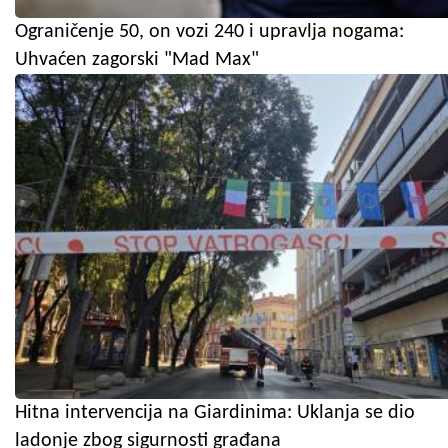
Ograničenje 50, on vozi 240 i upravlja nogama:
Uhvaćen zagorski "Mad Max"
Hitna intervencija na Giardinima: Uklanja se dio
ladonje zbog sigurnosti građana