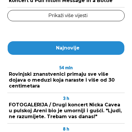
koncert u Puli hitom Message in a Bottle
Prikaži više vijesti
Najnovije
54
min
Rovinjski znanstvenici primaju sve više
dojava o meduzi koja naraste i više od 30
centimetara
3
h
FOTOGALERIJA / Drugi koncert Nicka Cavea
u pulskoj Areni bio je umorniji i gušći. "Ljudi,
ne razumijete. Trebam vas danas!"
8
h