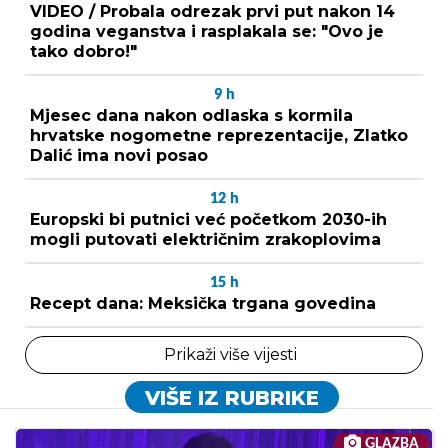
VIDEO / Probala odrezak prvi put nakon 14
godina veganstva i rasplakala se: "Ovo je
tako dobro!"
9
h
Mjesec dana nakon odlaska s kormila
hrvatske nogometne reprezentacije, Zlatko
Dalić ima novi posao
12
h
Europski bi putnici već početkom 2030-ih
mogli putovati električnim zrakoplovima
15
h
Recept dana: Meksička trgana govedina
Prikaži više vijesti
VIŠE IZ RUBRIKE
GLAZBA