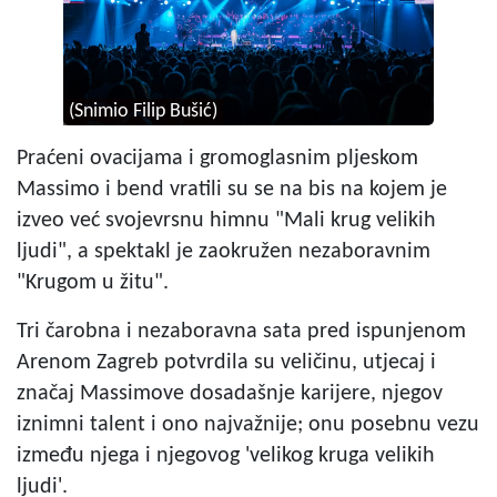
(Snimio Filip Bušić)
Praćeni ovacijama i gromoglasnim pljeskom
Massimo i bend vratili su se na bis na kojem je
izveo već svojevrsnu himnu "Mali krug velikih
ljudi", a spektakl je zaokružen nezaboravnim
"Krugom u žitu".
Tri čarobna i nezaboravna sata pred ispunjenom
Arenom Zagreb potvrdila su veličinu, utjecaj i
značaj Massimove dosadašnje karijere, njegov
iznimni talent i ono najvažnije; onu posebnu vezu
između njega i njegovog 'velikog kruga velikih
ljudi'.