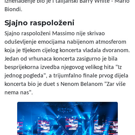
iznenađenje bio je i talijanski Barry White - Mario
Biondi.
Sjajno raspoloženi
Sjajno raspoloženi Massimo nije skrivao
oduševljenje emocijama nabijenom atmosferom
koja je tijekom cijelog koncerta vladala dvoranom.
Jedan od vrhunaca koncerta zasigurno je bila
besprijekorna izvedba njegovog velikog hita "Iz
jednog pogleda", a trijumfalno finale prvog dijela
koncerta bio je duet s Nenom Belanom "Zar više
nema nas".