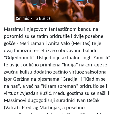
(Snimio Filip Bušić)
Massimu i njegovom fantastičnom bendu na
pozornici su se zatim pridružile i dvije posebne
gošće - Meri Jaman i Anita Valo (Meritas) te je
ovaj famozni tercet izveo obožavanu baladu
"Odjednom ti". Uslijedio je aktualni singl "Zamisli"
te uvijek odlično primljena "Indija" nakon koje je
zvučnu kulisu dodatno začinio virtuoz saksofona
Igor Geržina na pjesmama "Gracija" i "Kladim se
na nas", a već na "Nisam spreman" pridružio se i
virtuoz Zvjezdan Ružić. Među gostima su se našli i
Massimovi dugogodišnji suradnici Ivan Dečak
(Vatra) i Predrag Martinjak, a posebno