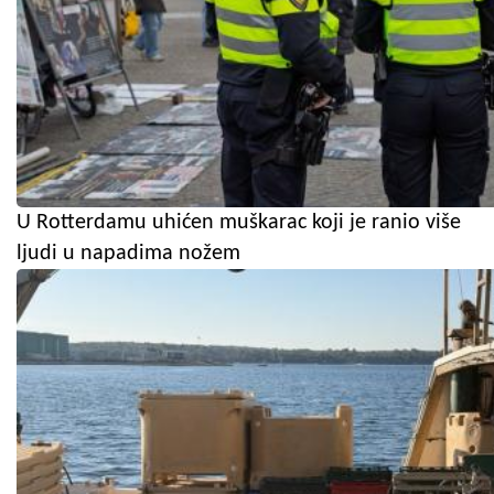
U Rotterdamu uhićen muškarac koji je ranio više
ljudi u napadima nožem