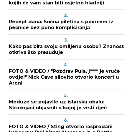
kojih će vam stan biti osjetno hladniji
2.
Recept dana: Sočna piletina s povrćem iz
pećnice bez puno kompliciranja
3.
Kako pas bira svoju omiljenu osobu? Znanost
otkriva što presuđuje
4.
FOTO & VIDEO / "Pozdrav Pula, j**** je vruće
ovdje!" Nick Cave silovito otvorio koncert u
Areni
5.
Meduze se pojavile uz istarsku obalu:
Stručnjaci objasnili o kojoj je vrsti riječ
6.
FOTO & VIDEO / Sting otvorio rasprodani