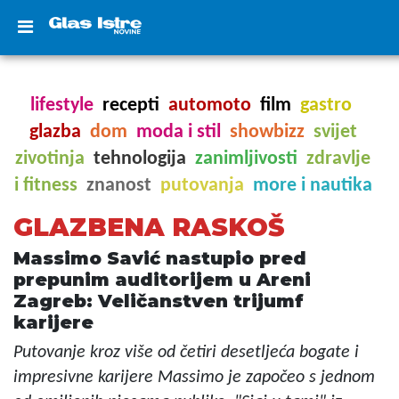
lifestyle
recepti
automoto
film
gastro
glazba
dom
moda i stil
showbizz
svijet
zivotinja
tehnologija
zanimljivosti
zdravlje
i fitness
znanost
putovanja
more i nautika
GLAZBENA RASKOŠ
Massimo Savić nastupio pred
prepunim auditorijem u Areni
Zagreb: Veličanstven trijumf
karijere
Putovanje kroz više od četiri desetljeća bogate i
impresivne karijere Massimo je započeo s jednom