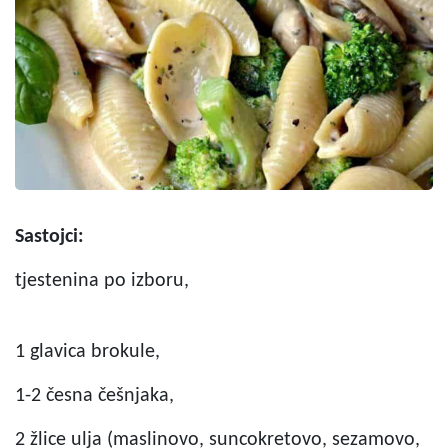
Sastojci:
tjestenina po izboru,
1 glavica brokule,
1-2 česna češnjaka,
2 žlice ulja (maslinovo, suncokretovo, sezamovo,