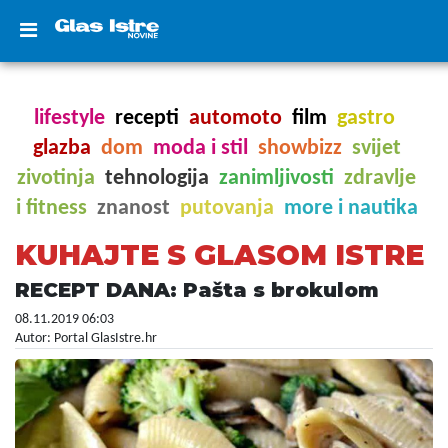
lifestyle
recepti
automoto
film
gastro
glazba
dom
moda i stil
showbizz
svijet
zivotinja
tehnologija
zanimljivosti
zdravlje
i fitness
znanost
putovanja
more i nautika
KUHAJTE S GLASOM ISTRE
RECEPT DANA: Pašta s brokulom
08.11.2019 06:03
Autor: Portal GlasIstre.hr