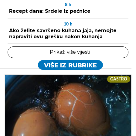
8
h
Recept dana: Srdele iz pećnice
10
h
Ako želite savršeno kuhana jaja, nemojte
napraviti ovu grešku nakon kuhanja
Prikaži više vijesti
VIŠE IZ RUBRIKE
GASTRO