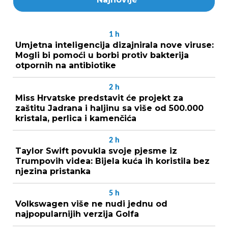
1
h
Umjetna inteligencija dizajnirala nove viruse:
Mogli bi pomoći u borbi protiv bakterija
otpornih na antibiotike
2
h
Miss Hrvatske predstavit će projekt za
zaštitu Jadrana i haljinu sa više od 500.000
kristala, perlica i kamenčića
2
h
Taylor Swift povukla svoje pjesme iz
Trumpovih videa: Bijela kuća ih koristila bez
njezina pristanka
5
h
Volkswagen više ne nudi jednu od
najpopularnijih verzija Golfa