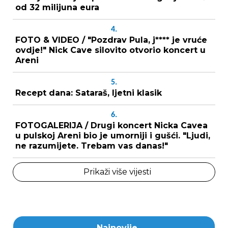
od 32 milijuna eura
4.
FOTO & VIDEO / "Pozdrav Pula, j**** je vruće
ovdje!" Nick Cave silovito otvorio koncert u
Areni
5.
Recept dana: Sataraš, ljetni klasik
6.
FOTOGALERIJA / Drugi koncert Nicka Cavea
u pulskoj Areni bio je umorniji i gušći. "Ljudi,
ne razumijete. Trebam vas danas!"
Prikaži više vijesti
Najnovije