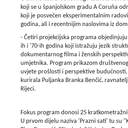
koji se u španjolskom gradu A Coruña odr
koji je posvećen eksperimentalnim radovi
godina, ali i recentnijim naslovima iz do
- Četiri projekcijska programa objedinjuj
ih i '70-ih godina koji istražuju jezik str
dokumentarnog filma i ženskih perspektiva
umjetnika. Program prikazom društvenog
uvjete prošlosti i perspektive budućnosti
kurirala Puljanka Branka Benčić, ravnat
Rijeci.
Fokus program donosi 25 kratkometražnih na
U prvom dijelu naziva 'Prazni sati' tu su 