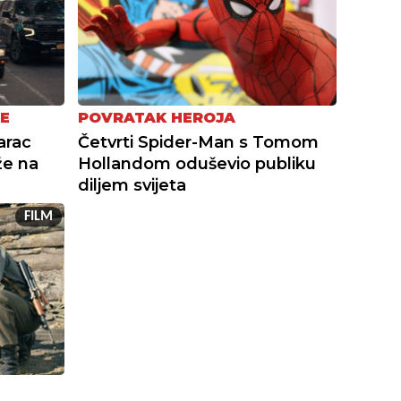
E
POVRATAK HEROJA
arac
Četvrti Spider-Man s Tomom
že na
Hollandom oduševio publiku
diljem svijeta
FILM