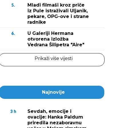
Mladi filmaši kroz priče
5.
iz Pule istraživali Uljanik,
pekare, OPG-ove i strane
radnike
U Galeriji Hermana
6.
otvorena izložba
Vedrana Šilipetra "Aire"
Prikaži više vijesti
Najnovije
Sevdah, emocije i
3
h
ovacije: Hanka Paldum
priredila nezaboravnu