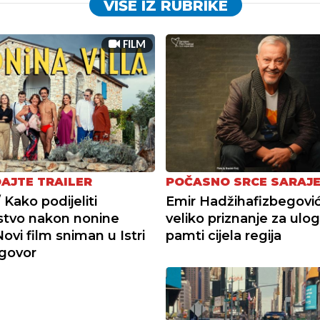
VIŠE IZ RUBRIKE
FILM
AJTE TRAILER
POČASNO SRCE SARAJ
 Kako podijeliti
Emir Hadžihafizbegović
stvo nakon nonine
veliko priznanje za ulo
ovi film sniman u Istri
pamti cijela regija
dgovor