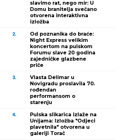
slavimo rat, nego mir: U
Domu branitelja svečano
otvorena interaktivna
izložba
Od poznanika do braće:
2.
Night Express velikim
koncertom na pulskom
Forumu slave 20 godina
zajedničke glazbene
priče
Vlasta Delimar u
3.
Novigradu proslavila 70.
rođendan
performansom o
starenju
Pulska slikarica izlaže na
4.
Unijama: Izložba "Odjeci
plavetnila" otvorena u
galeriji Torač