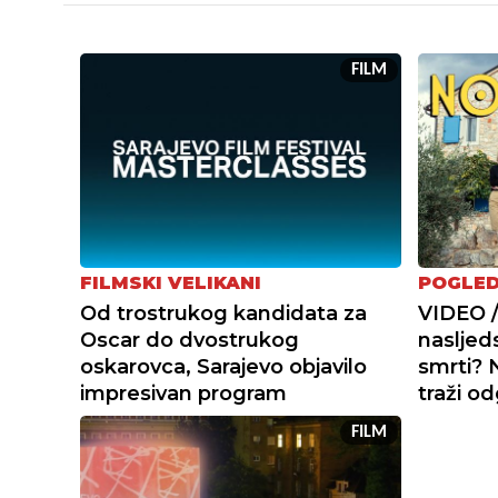
FILM
FILMSKI VELIKANI
POGLED
Od trostrukog kandidata za
VIDEO /
Oscar do dvostrukog
nasljed
oskarovca, Sarajevo objavilo
smrti? N
impresivan program
traži o
FILM