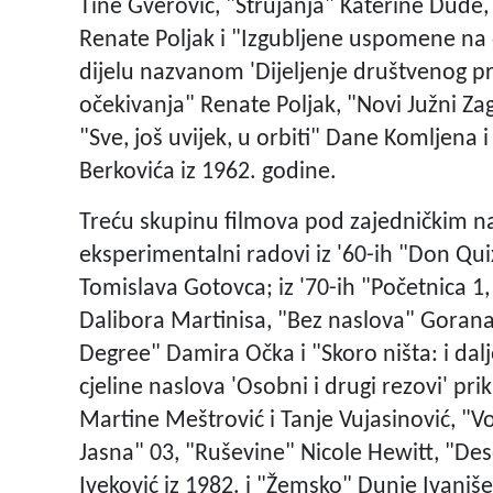
Tine Gverović, "Strujanja" Katerine Dude,
Renate Poljak i "Izgubljene uspomene na
dijelu nazvanom 'Dijeljenje društvenog pro
očekivanja" Renate Poljak, "Novi Južni Za
"Sve, još uvijek, u orbiti" Dane Komljena
Berkovića iz 1962. godine.
Treću skupinu filmova pod zajedničkim na
eksperimentalni radovi iz '60-ih "Don Qui
Tomislava Gotovca; iz '70-ih "Početnica 1,
Dalibora Martinisa, "Bez naslova" Gorana 
Degree" Damira Očka i "Skoro ništa: i dal
cjeline naslova 'Osobni i drugi rezovi' pr
Martine Meštrović i Tanje Vujasinović, "
Jasna" 03, "Ruševine" Nicole Hewitt, "Des
Iveković iz 1982. i "Žemsko" Dunje Ivaniš