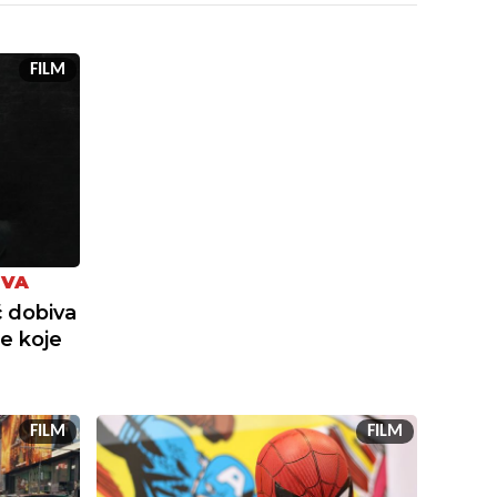
FILM
EVA
 dobiva
ge koje
FILM
FILM