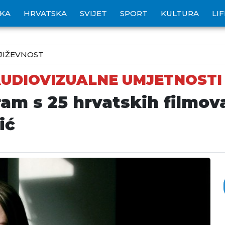
IKA
HRVATSKA
SVIJET
SPORT
KULTURA
LI
JIŽEVNOST
AUDIOVIZUALNE UMJETNOSTI
m s 25 hrvatskih filmova
ić