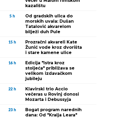
večer u Malom rimskom
kazalištu
Od gradskih ulica do
5
h
morskih uvala: Dušan
Tatalović akvarelom
bilježi duh Pule
Prozračni akvareli Kate
15
h
Žunić vode kroz dvorišta
i stare kamene ulice
Edicija "Istra kroz
16
h
stoljeća" približava se
velikom izdavačkom
jubileju
Klavirski trio Accio
22
h
večeras u Rovinj donosi
Mozarta i Debussyja
Bogat program narednih
23
h
dana: Od "Kralja Leara"