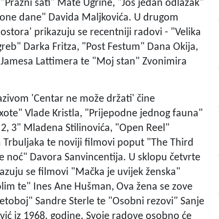
 "Prazni sati" Mate Ugrine, "Još jedan odlazak"
 one dane" Davida Maljkovića. U drugom
stora' prikazuju se recentniji radovi - "Velika
greb" Darka Fritza, "Post Festum" Dana Okija,
 i Jamesa Lattimera te "Moj stan" Zvonimira
zivom 'Centar ne može držati' čine
xote" Vlade Kristla, "Prijepodne jednog fauna"
 2, 3" Mladena Stilinovića, "Open Reel"
Trbuljaka te noviji filmovi poput "The Third
je noć" Davora Sanvincentija. U sklopu četvrte
ikazuju se filmovi "Mačka je uvijek ženska"
Volim te" Ines Ane Hušman, Ova žena se zove
etoboj" Sandre Sterle te "Osobni rezovi" Sanje
ević iz 1968. godine. Svoje radove osobno će