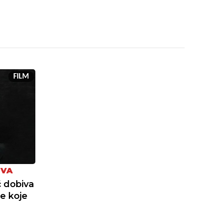
FILM
EVA
 dobiva
ge koje