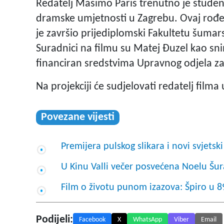
Redatelj Masimo Paris trenutno je student 
dramske umjetnosti u Zagrebu. Ovaj rođen
je završio prijediplomski Fakultetu šumars
Suradnici na filmu su Matej Đuzel kao sni
financiran sredstvima Upravnog odjela za 
Na projekciji će sudjelovati redatelj filma
Povezane vijesti
Premijera pulskog slikara i novi svjetski 
U Kinu Valli večer posvećena Noelu Šura
Film o životu punom izazova: Špiro u 8
Podijeli:
Facebook
X
WhatsApp
Viber
Email