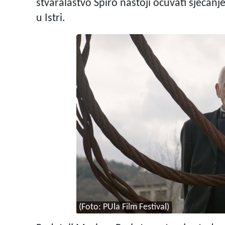
stvaralaštvo Špiro nastoji očuvati sjećanje 
u Istri.
(Foto: PUla Film Festival)