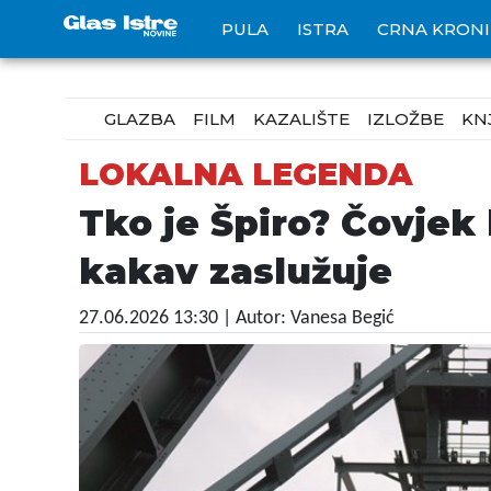
PULA
ISTRA
CRNA KRON
GLAZBA
FILM
KAZALIŠTE
IZLOŽBE
KN
LOKALNA LEGENDA
Tko je Špiro? Čovjek
kakav zaslužuje
27.06.2026 13:30
| Autor: Vanesa Begić