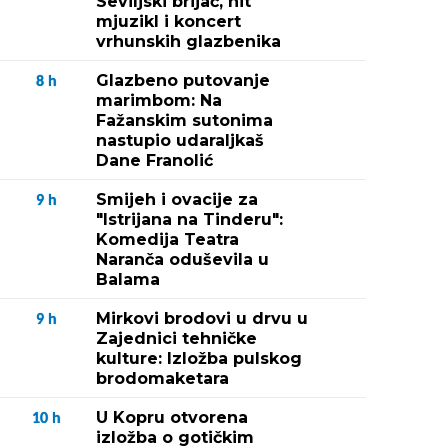
Seviljski brijač, hit
mjuzikl i koncert
vrhunskih glazbenika
Glazbeno putovanje
8
h
marimbom: Na
Fažanskim sutonima
nastupio udaraljkaš
Dane Franolić
Smijeh i ovacije za
9
h
"Istrijana na Tinderu":
Komedija Teatra
Naranča oduševila u
Balama
Mirkovi brodovi u drvu u
9
h
Zajednici tehničke
kulture: Izložba pulskog
brodomaketara
U Kopru otvorena
10
h
izložba o gotičkim