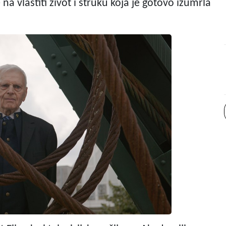
na vlastiti život i struku koja je gotovo izumrla