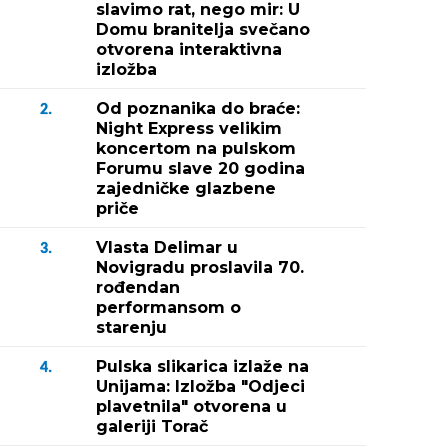
slavimo rat, nego mir: U
Domu branitelja svečano
otvorena interaktivna
izložba
Od poznanika do braće:
2.
Night Express velikim
koncertom na pulskom
Forumu slave 20 godina
zajedničke glazbene
priče
Vlasta Delimar u
3.
Novigradu proslavila 70.
rođendan
performansom o
starenju
Pulska slikarica izlaže na
4.
Unijama: Izložba "Odjeci
plavetnila" otvorena u
galeriji Torač