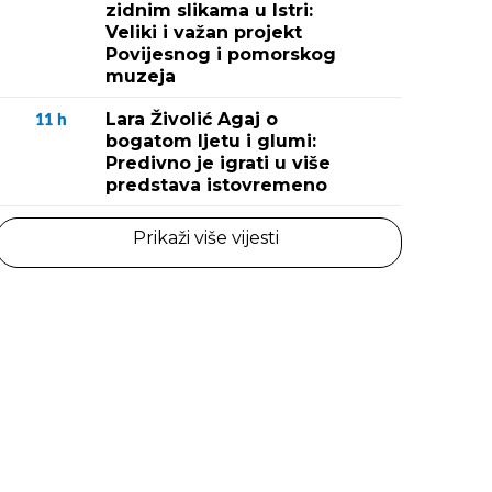
zidnim slikama u Istri:
Veliki i važan projekt
Povijesnog i pomorskog
muzeja
Lara Živolić Agaj o
11
h
bogatom ljetu i glumi:
Predivno je igrati u više
predstava istovremeno
Prikaži više vijesti