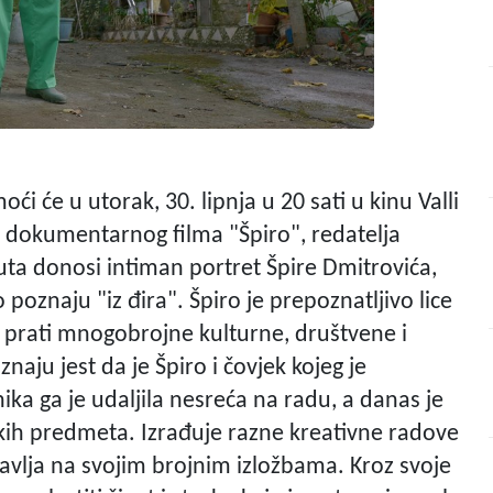
ći će u utorak, 30. lipnja u 20 sati u kinu Valli
 dokumentarnog filma "Špiro", redatelja
uta donosi intiman portret Špire Dmitrovića,
oznaju "iz đira". Špiro je prepoznatljivo lice
o prati mnogobrojne kulturne, društvene i
aju jest da je Špiro i čovjek kojeg je
dnika ga je udaljila nesreća na radu, a danas je
skih predmeta. Izrađuje razne kreativne radove
avlja na svojim brojnim izložbama. Kroz svoje