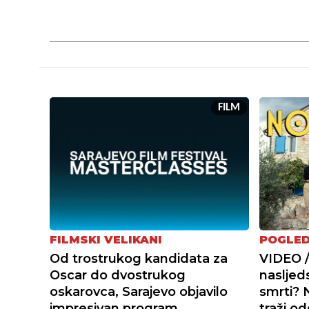
FILM
FILMSKI VELIKANI
POGLED
Od trostrukog kandidata za
VIDEO /
Oscar do dvostrukog
nasljed
oskarovca, Sarajevo objavilo
smrti? N
impresivan program
traži o