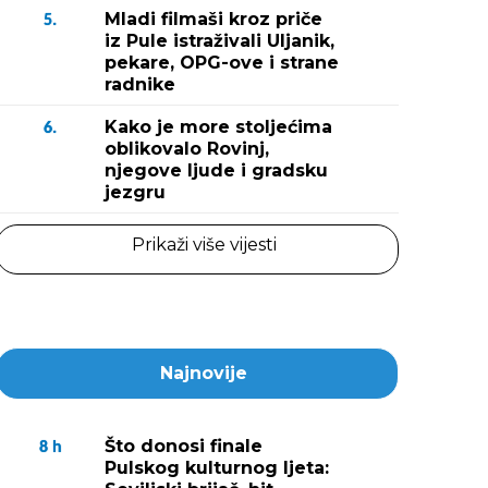
Mladi filmaši kroz priče
5.
iz Pule istraživali Uljanik,
pekare, OPG-ove i strane
radnike
Kako je more stoljećima
6.
oblikovalo Rovinj,
njegove ljude i gradsku
jezgru
Prikaži više vijesti
Najnovije
Što donosi finale
8
h
Pulskog kulturnog ljeta: