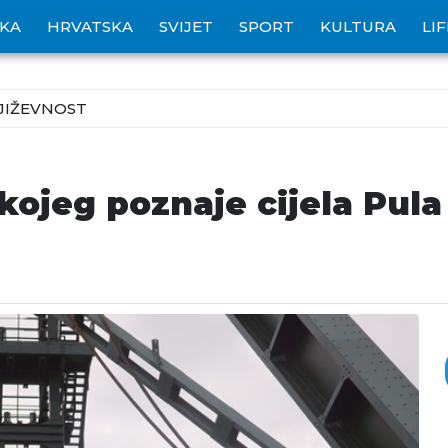
IKA
HRVATSKA
SVIJET
SPORT
KULTURA
LI
JIŽEVNOST
 kojeg poznaje cijela Pul