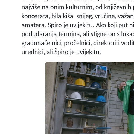
najviše na onim kulturnim, od književnih 
koncerata, bila kiša, snijeg, vrućine, važan
amatera. Špiro je uvijek tu. Ako koji put n
podudaranja termina, ali stigne on s lokaci
gradonačelnici, pročelnici, direktori i vodit
urednici, ali Špiro je uvijek tu.