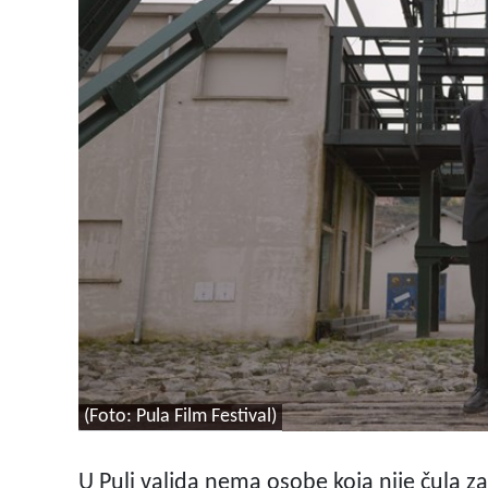
(Foto: Pula Film Festival)
U Puli valjda nema osobe koja nije čula z