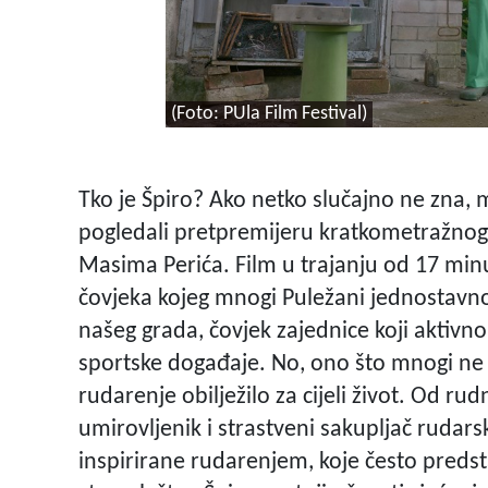
(Foto: PUla Film Festival)
Tko je Špiro? Ako netko slučajno ne zna, mo
pogledali pretpremijeru kratkometražnog
Masima Perića. Film u trajanju od 17 min
čovjeka kojeg mnogi Puležani jednostavno p
našeg grada, čovjek zajednice koji aktivn
sportske događaje. No, ono što mnogi ne zn
rudarenje obilježilo za cijeli život. Od ru
umirovljenik i strastveni sakupljač rudar
inspirirane rudarenjem, koje često predst