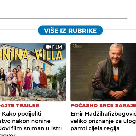
VIŠE IZ RUBRIKE
FILM
AJTE TRAILER
POČASNO SRCE SARAJ
 Kako podijeliti
Emir Hadžihafizbegović
stvo nakon nonine
veliko priznanje za ulo
ovi film sniman u Istri
pamti cijela regija
dgovor