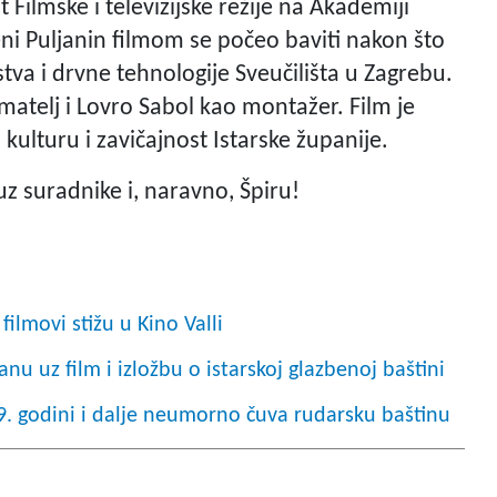
Filmske i televizijske režije na Akademiji
i Puljanin filmom se počeo baviti nakon što
tva i drvne tehnologije Sveučilišta u Zagrebu.
matelj i Lovro Sabol kao montažer. Film je
kulturu i zavičajnost Istarske županije.
 uz suradnike i, naravno, Špiru!
filmovi stižu u Kino Valli
nu uz film i izložbu o istarskoj glazbenoj baštini
9. godini i dalje neumorno čuva rudarsku baštinu