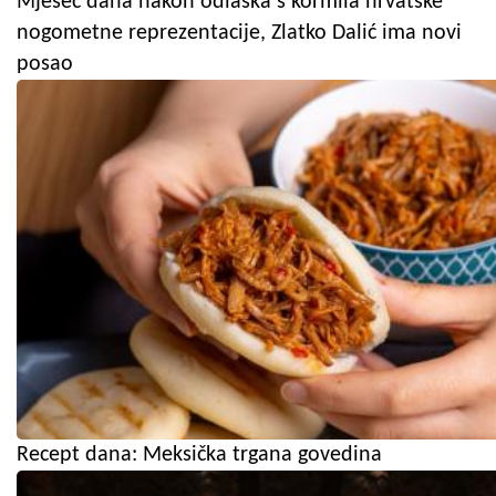
Mjesec dana nakon odlaska s kormila hrvatske
nogometne reprezentacije, Zlatko Dalić ima novi
posao
Recept dana: Meksička trgana govedina