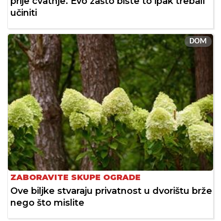
prije cvatnje. Evo zašto biste to ipak trebali
učiniti
DOM
ZABORAVITE SKUPE OGRADE
Ove biljke stvaraju privatnost u dvorištu brže
nego što mislite