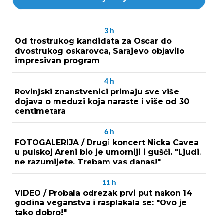
3
h
Od trostrukog kandidata za Oscar do
dvostrukog oskarovca, Sarajevo objavilo
impresivan program
4
h
Rovinjski znanstvenici primaju sve više
dojava o meduzi koja naraste i više od 30
centimetara
6
h
FOTOGALERIJA / Drugi koncert Nicka Cavea
u pulskoj Areni bio je umorniji i gušći. "Ljudi,
ne razumijete. Trebam vas danas!"
11
h
VIDEO / Probala odrezak prvi put nakon 14
godina veganstva i rasplakala se: "Ovo je
tako dobro!"