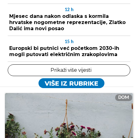
12
h
Mjesec dana nakon odlaska s kormila
hrvatske nogometne reprezentacije, Zlatko
Dalić ima novi posao
15
h
Europski bi putnici već početkom 2030-ih
mogli putovati električnim zrakoplovima
Prikaži više vijesti
VIŠE IZ RUBRIKE
DOM