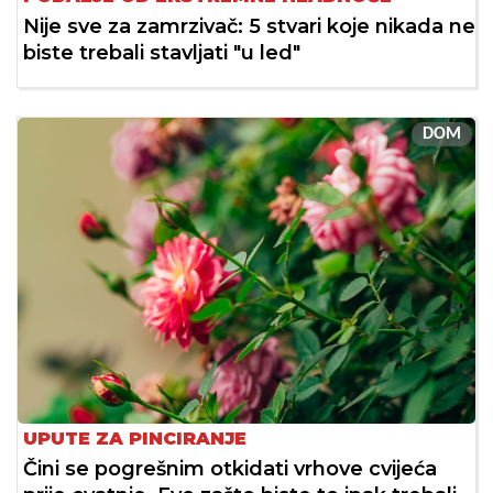
Nije sve za zamrzivač: 5 stvari koje nikada ne
biste trebali stavljati "u led"
DOM
UPUTE ZA PINCIRANJE
Čini se pogrešnim otkidati vrhove cvijeća