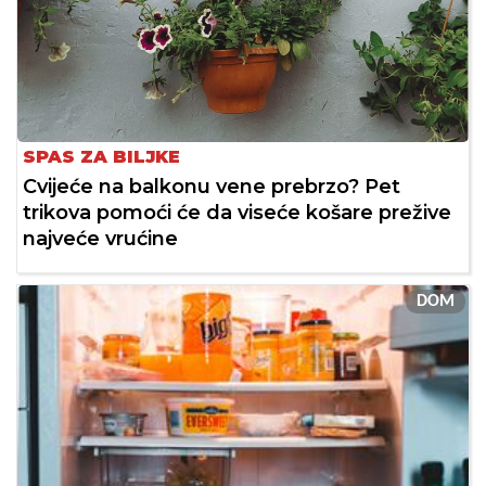
SPAS ZA BILJKE
Cvijeće na balkonu vene prebrzo? Pet
trikova pomoći će da viseće košare prežive
najveće vrućine
DOM