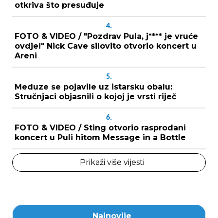
otkriva što presuđuje
4.
FOTO & VIDEO / "Pozdrav Pula, j**** je vruće
ovdje!" Nick Cave silovito otvorio koncert u
Areni
5.
Meduze se pojavile uz istarsku obalu:
Stručnjaci objasnili o kojoj je vrsti riječ
6.
FOTO & VIDEO / Sting otvorio rasprodani
koncert u Puli hitom Message in a Bottle
Prikaži više vijesti
Najnovije