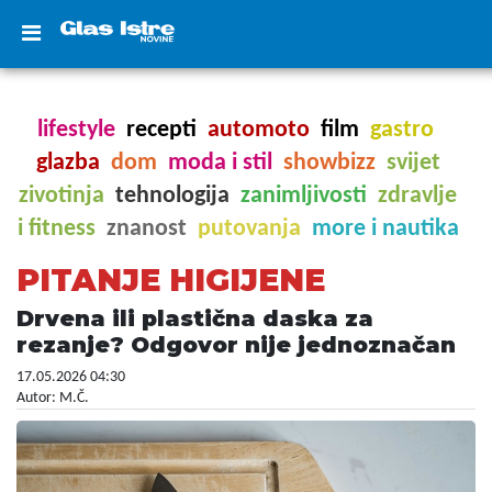
lifestyle
recepti
automoto
film
gastro
glazba
dom
moda i stil
showbizz
svijet
zivotinja
tehnologija
zanimljivosti
zdravlje
i fitness
znanost
putovanja
more i nautika
PITANJE HIGIJENE
Drvena ili plastična daska za
rezanje? Odgovor nije jednoznačan
17.05.2026 04:30
Autor: M.Č.