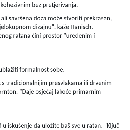
e kohezivnim bez pretjerivanja.
, ali savršena doza može stvoriti prekrasan,
 cjelokupnom dizajnu", kaže Hanisch.
enog ratana čini prostor "uređenim i
blažiti formalnost sobe.
t s tradicionalnijim presvlakama ili drvenim
rnton. "Daje osjećaj lakoće primarnim
i u iskušenje da uložite baš sve u ratan. "Ključ