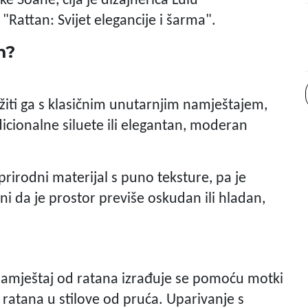
e Soane, čija je dizajnerica Lulu
"Rattan: Svijet elegancije i šarma".
m?
žiti ga s klasičnim unutarnjim namještajem,
dicionalne siluete ili elegantan, moderan
rirodni materijal s puno teksture, pa je
ni da je prostor previše oskudan ili hladan,
Namještaj od ratana izrađuje se pomoću motki
d ratana u stilove od pruća. Uparivanje s