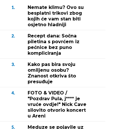
Nemate klimu? Ovo su
1.
besplatni trikovi zbog
kojih će vam stan biti
osjetno hladniji
Recept dana: Sočna
2.
piletina s povrćem iz
pećnice bez puno
kompliciranja
Kako pas bira svoju
3.
omiljenu osobu?
Znanost otkriva što
presuđuje
FOTO & VIDEO /
4.
"Pozdrav Pula, j**** je
vruće ovdje!" Nick Cave
silovito otvorio koncert
u Areni
Meduze se pojavile uz
5.