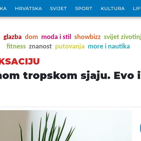
IKA
HRVATSKA
SVIJET
SPORT
KULTURA
LI
o
glazba
dom
moda i stil
showbizz
svijet zivotin
fitness
znanost
putovanja
more i nautika
KSACIJU
nom tropskom sjaju. Evo 