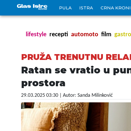
PULA
ISTRA
CRNA KRON
lifestyle
recepti
automoto
film
gastr
PRUŽA TRENUTNU RELA
Ratan se vratio u pu
prostora
29.03.2025 03:30
| Autor: Sanda Milinković