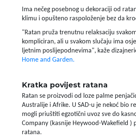
Ima nečeg posebnog u dekoraciji od ratan
klimu i opušteno raspoloženje bez da kr
"Ratan pruža trenutnu relaksaciju svakom
kompliciran, ali u svakom slučaju ima osj
ljetnim poslijepodnevima", kaže dizajner
Home and Garden.
Kratka povijest ratana
Ratan se proizvodi od loze palme penjačice
Australije i Afrike. U SAD-u je nekoć bio r
mogli priuštiti egzotični uvoz sve do kasn
Company (kasnije Heywood-Wakefield ) p
ratana.