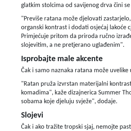
glatkim stolcima od savijenog drva čini s
"Previše ratana može djelovati zastarjelo
organski kontrast i dodati osjećaj lakoće
Primjećuje pritom da priroda ručno izrađ
slojevitim, a ne pretjerano uglađenim".
Isprobajte male akcente
Čak i samo naznaka ratana može uvelike u
"Ratan pruža izvrstan materijalni kontras
komadima", kaže dizajnerica Summer Tho
sobama koje djeluju svježe", dodaje.
Slojevi
Čak i ako tražite tropski sjaj, nemojte past