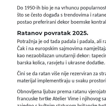
Do 1950-ih bio je na vrhuncu popularnosti
što se često događa s trendovima i ratan
postao preferirani dekor boemske kontr
Ratanov povratak 2025.
Potražnja je od tada padala i padala, ali
Čak i na europskim sajmovima namještaja v
kao nezaobilazan unutarnji dekor: tapecir
barska kolica, rasvjetu i ukrasne dodatke.
Čini se da ratan više nije rezerviran za str
materijal implementiraju u svaku prostori
Obnovljena ljubav prema ratanu vjeroja
francuske tvrtke Atelier Vime i njihovog s