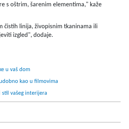
re s oštrim, šarenim elementima," kaže
istih linija, živopisnim tkaninama ili
eviti izgled", dodaje.
ke u vaš dom
ti udobno kao u filmovima
til vašeg interijera