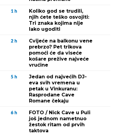
Koliko god se trudili,
1
h
njih ćete teško osvojiti:
Tri znaka kojima nije
lako ugoditi
Cvijeće na balkonu vene
2
h
prebrzo? Pet trikova
pomoći će da viseće
košare prežive najveće
vrućine
Jedan od najvećih DJ-
5
h
eva svih vremena u
petak u Vinkuranu:
Rasprodane Cave
Romane čekaju
FOTO / Nick Cave u Puli
6
h
još jednom nametnuo
žestok ritam od prvih
taktova