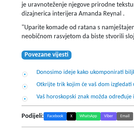
je uravnoteženje njegove prirodne tekstu
dizajnerica interijera Amanda Reynal .
"Uparite komade od ratana s namještajem č
neobičnom rasvjetom da biste stvorili sloj
Povezane vijesti
Donosimo ideje kako ukomponirati bilj
Otkrijte trik kojim će vaš dom izgleda
Vaš horoskopski znak možda određuje i s
Podijeli:
Facebook
X
WhatsApp
Viber
Email