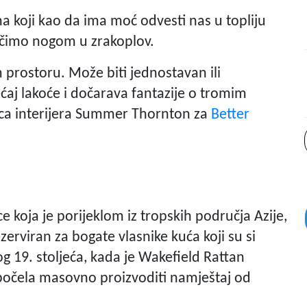
a koji kao da ima moć odvesti nas u topliju
očimo nogom u zrakoplov.
 prostoru. Može biti jednostavan ili
ećaj lakoće i dočarava fantazije o tromim
ica interijera Summer Thornton za
Better
 koja je porijeklom iz tropskih područja Azije,
ezerviran za bogate vlasnike kuća koji su si
og 19. stoljeća, kada je Wakefield Rattan
očela masovno proizvoditi namještaj od