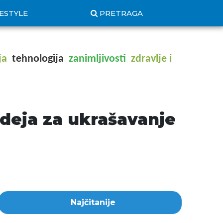
FESTYLE
PRETRAGA
ja
tehnologija
zanimljivosti
zdravlje i
ideja za ukrašavanje
Najčitanije