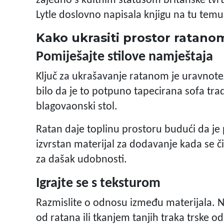
zajedno s kultnim statusom britanske tvrtk
Lytle doslovno napisala knjigu na tu temu 
Kako ukrasiti prostor ratano
Pomiješajte stilove namještaja
Ključ za ukrašavanje ratanom je uravnote
bilo da je to potpuno tapecirana sofa tra
blagovaonski stol.
Ratan daje toplinu prostoru budući da je p
izvrstan materijal za dodavanje kada se či
za dašak udobnosti.
Igrajte se s teksturom
Razmislite o odnosu između materijala. 
od ratana ili tkanjem tanjih traka trske o