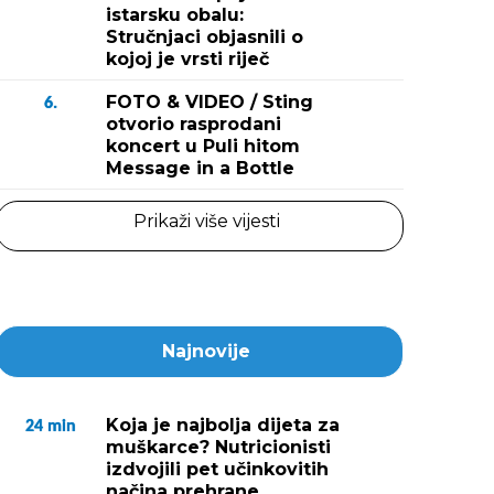
istarsku obalu:
Stručnjaci objasnili o
kojoj je vrsti riječ
FOTO & VIDEO / Sting
6.
otvorio rasprodani
koncert u Puli hitom
Message in a Bottle
Prikaži više vijesti
Najnovije
Koja je najbolja dijeta za
24
min
muškarce? Nutricionisti
izdvojili pet učinkovitih
načina prehrane