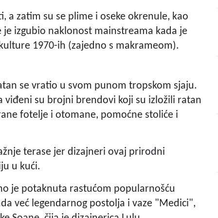
, a zatim su se plime i oseke okrenule, kao
e je izgubio naklonost mainstreama kada je
akulture 1970-ih (zajedno s makrameom).
 ratan se vratio u svom punom tropskom sjaju.
iđeni su brojni brendovi koji su izložili ratan
ane fotelje i otomane, pomoćne stoliće i
ažnje terase jer dizajneri ovaj prirodni
ju u kući.
tno je potaknuta rastućom popularnošću
ada već legendarnog postolja i vaze "Medici",