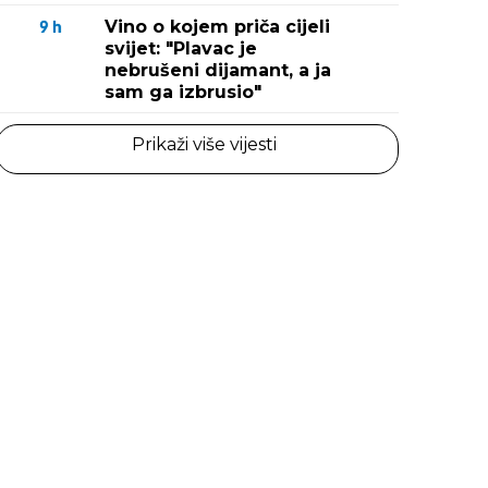
Vino o kojem priča cijeli
9
h
svijet: "Plavac je
nebrušeni dijamant, a ja
sam ga izbrusio"
Prikaži više vijesti