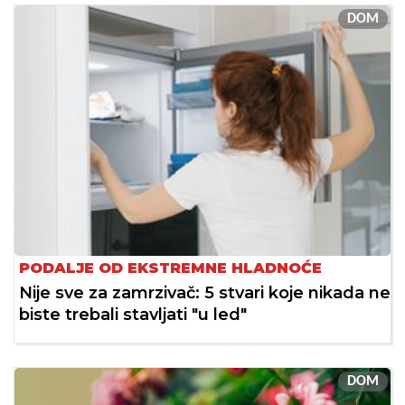
DOM
PODALJE OD EKSTREMNE HLADNOĆE
Nije sve za zamrzivač: 5 stvari koje nikada ne
biste trebali stavljati "u led"
DOM