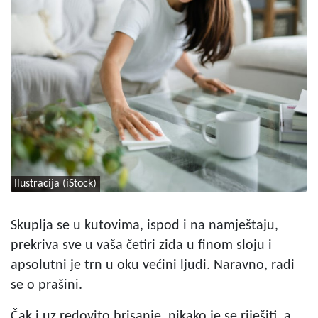
Ilustracija (iStock)
Skuplja se u kutovima, ispod i na namještaju,
prekriva sve u vaša četiri zida u finom sloju i
apsolutni je trn u oku većini ljudi. Naravno, radi
se o prašini.
Čak i uz redovito brisanje, nikako je se riješiti, a