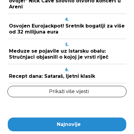
ovdje!" Nick Cave silovito otvorio koncert u
Areni
4.
Osvojen Eurojackpot! Sretnik bogatiji za više
od 32 milijuna eura
5.
Meduze se pojavile uz istarsku obalu:
Stručnjaci objasnili o kojoj je vrsti riječ
6.
Recept dana: Sataraš, ljetni klasik
Prikaži više vijesti
Najnovije