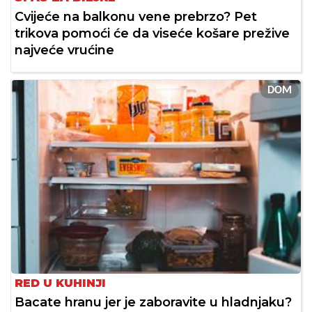
Cvijeće na balkonu vene prebrzo? Pet
trikova pomoći će da viseće košare prežive
najveće vrućine
DOM
RED U KUHINJI
Bacate hranu jer je zaboravite u hladnjaku?