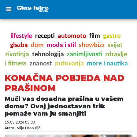
lifestyle
recepti
automoto
film
gastro
glazba
dom
moda i stil
showbizz
svijet
zivotinja
tehnologija
zanimljivosti
zdravlje
i fitness
znanost
putovanja
more i nautika
KONAČNA POBJEDA NAD
PRAŠINOM
Muči vas dosadna prašina u vašem
domu? Ovaj jednostavan trik
pomaže vam ju smanjiti
16.03.2024 03:30
Autor: Mija Dropuljić