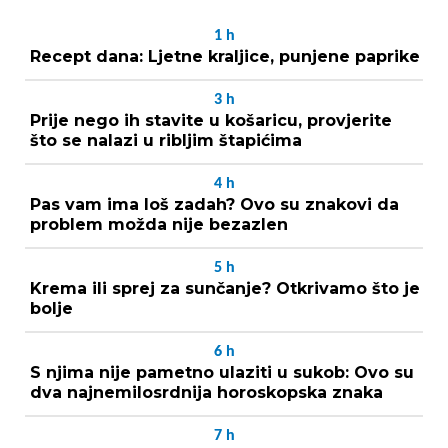
1
h
Recept dana: Ljetne kraljice, punjene paprike
3
h
Prije nego ih stavite u košaricu, provjerite
što se nalazi u ribljim štapićima
4
h
Pas vam ima loš zadah? Ovo su znakovi da
problem možda nije bezazlen
5
h
Krema ili sprej za sunčanje? Otkrivamo što je
bolje
6
h
S njima nije pametno ulaziti u sukob: Ovo su
dva najnemilosrdnija horoskopska znaka
7
h